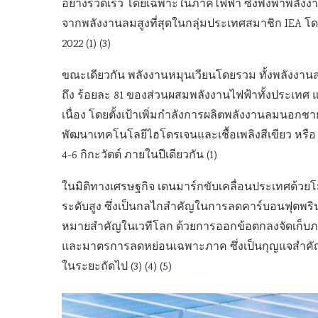
อย่างรวดเร็ว โดยเฉพาะในภาคไฟฟ้า ซึ่งพึ่งพาพลังง
จากพลังงานลมสูงที่สุดในกลุ่มประเทศสมาชิก IEA โ
2022 (1) (3)
ขณะเดียวกัน พลังงานหมุนเวียนโดยรวม ทั้งพลังงาน
ถึง ร้อยละ 81 ของส่วนผสมพลังงานไฟฟ้าทั้งประเทศ 
เนื่อง โดยตั้งเป้าเพิ่มกำลังการผลิตพลังงานลมนอกชายฝ
พัฒนาเทคโนโลยีไฮโดรเจนและเชื้อเพลิงสีเขียว หรือ Pow
4-6 กิกะวัตต์ ภายในปีเดียวกัน (1)
ในมิติทางเศรษฐกิจ เดนมาร์กขับเคลื่อนประเทศด้วยโ
ระดับสูง ซึ่งเป็นกลไกสำคัญในการลดคาร์บอนฟุตพริน
หมายสำคัญในเวทีโลก ด้วยการออกข้อตกลงจัดเก็บภา
และมาตรการลดหย่อนเฉพาะภาค ซึ่งเป็นกุญแจสำคั
ในระยะถัดไป (3) (4) (5)