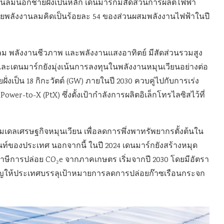
านลมนอกชายฝั่งเป็นหลัก เดนมาร์กมีสัดส่วนการผลิตไฟฟ้า
ดยพลังงานลมคิดเป็นร้อยละ 54 ของส่วนผสมพลังงานไฟฟ้าในปี
ลม พลังงานชีวภาพ และพลังงานแสงอาทิตย์ มีสัดส่วนรวมสูง
และเดนมาร์กยังมุ่งเน้นการลงทุนในพลังงานหมุนเวียนอย่างต่อ
ั่งเป็น 18 กิกะวัตต์ (GW) ภายในปี 2030 ควบคู่ไปกับการเร่ง
er-to-X (PtX) ซึ่งตั้งเป้ากำลังการผลิตอิเล็กโทรไลซิสไว้ที่
มเดลเศรษฐกิจหมุนเวียน เพื่อลดการพึ่งพาทรัพยากรตั้งต้นใน
ท์ของประเทศ นอกจากนี้ ในปี 2024 เดนมาร์กยังสร้างหมุด
ษีการปล่อย CO₂e จากภาคเกษตร เริ่มจากปี 2030 โดยมีอัตรา
ญให้ประเทศบรรลุเป้าหมายการลดการปล่อยก๊าซเรือนกระจก