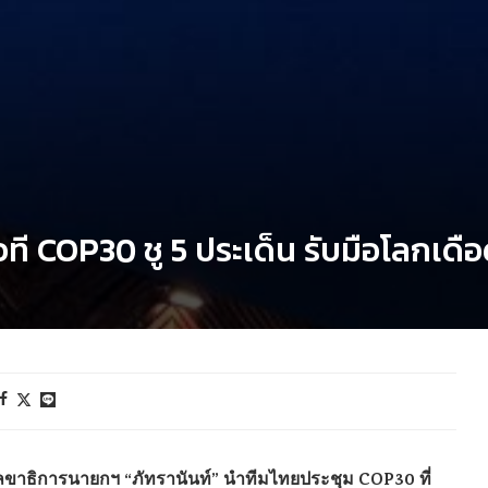
ุยเวที COP30 ชู 5 ประเด็น รับมือโลกเดื
เลขาธิการนายกฯ “ภัทรานันท์” นำทีมไทยประชุม COP30 ที่