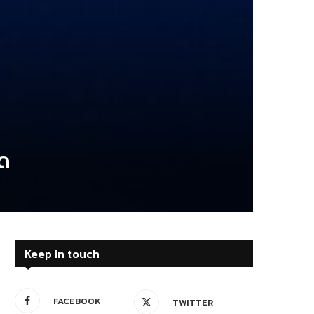
อด
Keep in touch
FACEBOOK
TWITTER