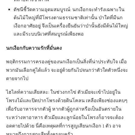
หลายทางชีวภาพ
ดัชนีชี้วัดความอุดมสมบูรณ์: นกเงือกจะทำรังเฉพาะใน
ต้นไม้ใหญ่ที่มีโพรงตามธรรมชาติเท่านั้น ป่าใดที่มีนก
เงือกอาศัยอยู่ จึงเป็นเครื่องยืนยันว่าป่านั้นยังมีต้นไม้ใหญ่
และมีระบบนิเวศที่สมบูรณ์เพียงพอ
นกเงือกกับความรักที่มั่นคง
พฤติกรรมการครองคู่ของนกเงือกเป็นสิ่งที่น่าประทับใจ เมื่อ
พวกมันเลือกคู่ได้แล้ว จะอยู่ด้วยกันไปจนกว่าตัวใดตัวหนึ่งจะ
ตายจากไป
ไฮไลท์ความเสียสละ: ในช่วงกกไข่ ตัวเมียจะเข้าไปอยู่ใน
โพรงไม้และปิดปากโพรงด้วยดินโคลน เหลือเพียงช่องแคบๆ
เพื่อรับอาหารจากตัวผู้ หากตัวผู้ถูกล่าหรือเป็นอันตรายใน
ระหว่างหาอาหาร ตัวเมียและลูกน้อยในโพรงก็อาจจะต้อง
อดตายไปด้วย นี่คือเหตุผลที่การสูญเสียนกเงือก 1 ตัว อาจ
หมายถึงการสูญเสียทั้งครอบครัว