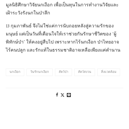
มูลนิธิศึกษาวิจัยนกเงือก เพื่อเป็นทุนในการทำงานวิจัยและ
เฝ้าระวังรังนกในป่าลึก
13 กุมภาพันธ์ จึงไม่ใช่แค่การนับถอยหลังสู่ความรักของ
มนุษย์ แต่เป็นวันที่เตือนใจให้เราช่วยกันรักษาชีวิตของ “ผู้
พิทักษ์ป่า” ให้คงอยู่สืบไป เพราะหากไร้นกเงือก ป่าไทยอาจ
ไร้คนปลูก และรักแท้ในธรรมชาติอาจเหลือเพียงแค่ตำนาน
นกเงือก
วันรักนกเงือก
สัตว์ป่า
สัตว์สงวน
สิ่งแวดล้อม