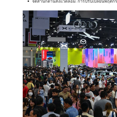
จิตสำนึกด้านสิ่งแวดล้อม: การปรับเปลี่ยนพฤติ