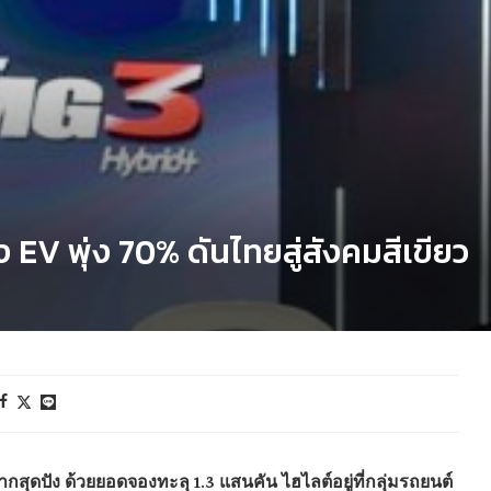
 EV พุ่ง 70% ดันไทยสู่สังคมสีเขียว
กสุดปัง ด้วยยอดจองทะลุ 1.3 แสนคัน ไฮไลต์อยู่ที่กลุ่มรถยนต์