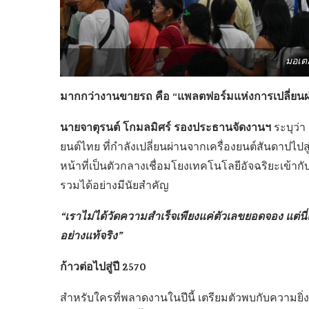
มอเตอร
มากกว่างานขายรถ คือ “แพลตฟอร์มแห่งการเปลี่ยนผ
นายจาตุรนต์ โกมลมิศร์ รองประธานจัดงานฯ
ระบุว่
ยนต์ไทย ที่กำลังเปลี่ยนผ่านจากเครื่องยนต์สันดาปไปสู
หน้าที่เป็นตัวกลางเชื่อมโยงเทคโนโลยีอัจฉริยะเข้ากั
รวมได้อย่างมีนัยสำคัญ
“เราไม่ได้วัดความสำเร็จเพียงแค่ตัวเลขยอดจอง แต่น
อย่างแท้จริง”
ก้าวต่อไปสู่ปี 2570
สำหรับใครที่พลาดงานในปีนี้ เตรียมตัวพบกับความยิ่