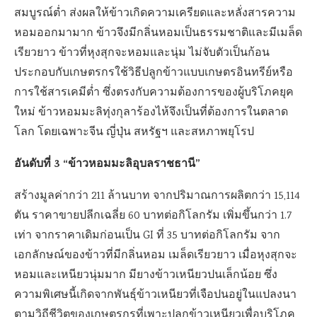
สมบูรณ์ต่ำ ส่งผลให้ข้าวเกิดความเครียดและหลั่งสารความ
หอมออกมามาก ข้าวจึงมีกลิ่นหอมเป็นธรรมชาติและมีเมล็ด
เรียวยาว ข้าวที่หุงสุกจะหอมและนุ่ม ไม่จับตัวเป็นก้อน
ประกอบกับเกษตรกรใช้วิธีปลูกข้าวแบบเกษตรอินทรีย์หรือ
การใช้สารเคมีต่ำ ซึ่งตรงกับความต้องการของผู้บริโภคยุค
ใหม่ ข้าวหอมมะลิทุ่งกุลาร้องไห้จึงเป็นที่ต้องการในตลาด
โลก โดยเฉพาะจีน ญี่ปุ่น สหรัฐฯ และสหภาพยุโรป
อันดับที่ 3 “ข้าวหอมมะลิอุบลราชธานี”
สร้างมูลค่ากว่า 211 ล้านบาท จากปริมาณการผลิตกว่า 15,114
ตัน ราคาขายปลีกเฉลี่ย 60 บาทต่อกิโลกรัม เพิ่มขึ้นกว่า 1.7
เท่า จากราคาเดิมก่อนเป็น GI ที่ 35 บาทต่อกิโลกรัม จาก
เอกลักษณ์ของข้าวที่มีกลิ่นหอม เมล็ดเรียวยาว เมื่อหุงสุกจะ
หอมและเหนียวนุ่มมาก มียางข้าวเหนียวปนเล็กน้อย ซึ่ง
ความพิเศษนี้เกิดจากพันธุ์ข้าวเหนียวที่เจือปนอยู่ในแปลงนา
ตามวิถีชีวิตของเกษตรกรที่เพาะปลูกข้าวเหนียวเพื่อบริโภค