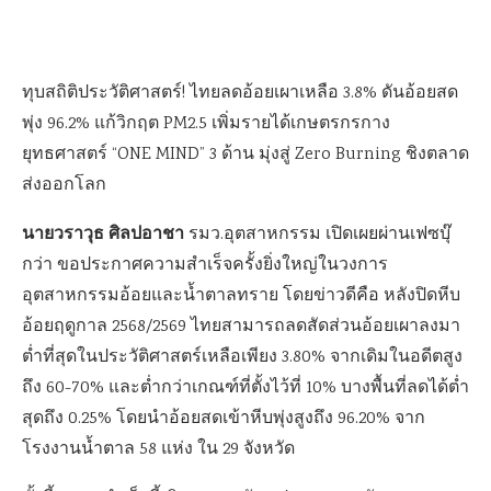
ทุบสถิติประวัติศาสตร์! ไทยลดอ้อยเผาเหลือ 3.8% ดันอ้อยสด
พุ่ง 96.2% แก้วิกฤต PM2.5 เพิ่มรายได้เกษตรกรกาง
ยุทธศาสตร์ “ONE MIND” 3 ด้าน มุ่งสู่ Zero Burning ชิงตลาด
ส่งออกโลก
นายวราวุธ ศิลปอาชา
รมว.อุตสาหกรรม เปิดเผยผ่านเฟซบุ๊
กว่า ขอประกาศความสำเร็จครั้งยิ่งใหญ่ในวงการ
อุตสาหกรรมอ้อยและน้ำตาลทราย โดยข่าวดีคือ หลังปิดหีบ
อ้อยฤดูกาล 2568/2569 ไทยสามารถลดสัดส่วนอ้อยเผาลงมา
ต่ำที่สุดในประวัติศาสตร์เหลือเพียง 3.80% จากเดิมในอดีตสูง
ถึง 60-70% และต่ำกว่าเกณฑ์ที่ตั้งไว้ที่ 10% บางพื้นที่ลดได้ต่ำ
สุดถึง 0.25% โดยนำอ้อยสดเข้าหีบพุ่งสูงถึง 96.20% จาก
โรงงานน้ำตาล 58 แห่ง ใน 29 จังหวัด