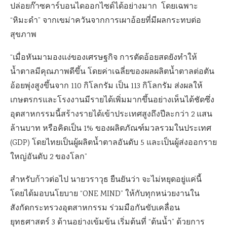
ปล่อยก๊าซคาร์บอนไดออกไซด์ได้อย่างมาก โดยเฉพาะ
“หิมะดำ” จากเขม่าควันจากการเผาอ้อยที่มีผลกระทบต่อ
สุขภาพ
“เมื่อหันมามองแง่ของเศรษฐกิจ การตัดอ้อยสดยังทำให้
น้ำตาลมีคุณภาพดีขึ้น โดยค่าเฉลี่ยของผลผลิตน้ำตาลต่อตัน
อ้อยพุ่งสูงขึ้นจาก 110 กิโลกรัม เป็น 113 กิโลกรัม ส่งผลให้
เกษตรกรและโรงงานมีรายได้เพิ่มมากขึ้นอย่างเห็นได้ชัดซึ่ง
อุตสาหกรรมนี้สร้างรายได้เข้าประเทศสูงถึงปีละกว่า 2 แสน
ล้านบาท หรือคิดเป็น 1% ของผลิตภัณฑ์มวลรวมในประเทศ
(GDP) โดยไทยเป็นผู้ผลิตน้ำตาลอันดับ 5 และเป็นผู้ส่งออกราย
ใหญ่อันดับ 2 ของโลก”
สำหรับก้าวต่อไป นายวราวุธ ยืนยันว่า จะไม่หยุดอยู่แค่นี้
โดยได้มอบนโยบาย “ONE MIND” ให้กับทุกหน่วยงานใน
สังกัดกระทรวงอุตสาหกรรม ร่วมมือกันขับเคลื่อน
ยุทธศาสตร์ 3 ด้านอย่างเข้มข้น เริ่มต้นที่ “ต้นน้ำ” ด้วยการ