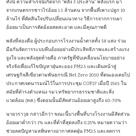
ทั้งนี้ ความสำเร็จนี้เกิดจาก “พลัง 3 ประสาน” พลังแรก มา
จากเกษตรกรชาวไร่อ้อย 1.5 ล้านคน จากพื้นที่เพาะปลูก 10
ล้านไร่ ที่ตัดสินใจปรับเปลี่ยนแนวทาง วิธีการจากการเผา
อ้อยมาเป็นการตัดอ้อยสดสะอาด และมีคุณภาพดี
พลังที่สองคือ ผู้ประกอบการโรงงานน้ำตาลทั้ง 58 แห่ง ร่วม
มือกันจัดการระบบหีบอ้อยอย่างมีประสิทธิภาพและสร้างแรง
จูงใจ และพลังสุดท้ายคือ ภาครัฐที่ขับเคลื่อนนโยบายอย่าง
จริงจังเพื่อแก้ไขปัญหาฝุ่นละออง PM2.5 และเดินหน้าสู่
เศรษฐกิจสีเขียวตามพันธกรณี Net Zero 2050 ที่ตนเองเคยไป
ประกาศเจตนารมณ์ไว้ในการประชุม COP27 เมื่อปี 2565 ใน
สมัยที่ดำรงตำแหน่ง รมว.ทรัพยากรธรรมชาติและสิ่ง
แวดล้อม (ทส.) ซึ่งตอนนั้นมีสัดส่วนอ้อยเผาสูงถึง 60-70%
นายวราวุธ กล่าวอีกว่า ขณะนี้บางพื้นที่บางโรงงานมีสัดส่วน
อ้อยเผาต่ำกว่า 1% และที่ต่ำที่สุดลงถึง 0.25% หมายความว่า
ช่วยลดปัญหามลพิษทางอากาศลดฝุ่น PM2.5 และลดการ