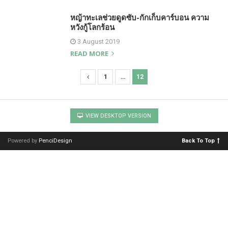
หญ้าทะเลช่วยดูดซับ-กักเก็บคาร์บอน ความ
หวังกู้โลกร้อน
3 August 2019
READ MORE
1
…
12
P
o
s
VIEW DESKTOP VERSION
t
s
Powered by
PenciDesign
Back To Top
n
a
v
i
g
a