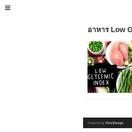
อาหาร Low G
Powered by
PenciDesign