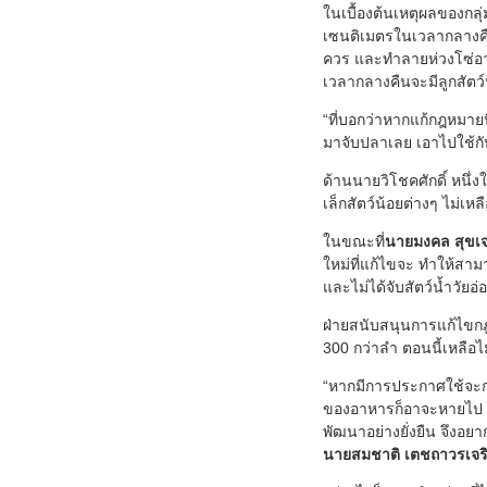
ในเบื้องต้นเหตุผลของกลุ
เซนติเมตรในเวลากลางคืน
ควร และทำลายห่วงโซ่อา
เวลากลางคืนจะมีลูกสัตว
“ที่บอกว่าหากแก้กฎหมายน
มาจับปลาเลย เอาไปใช้กัน
ด้านนายวิโชคศักดิ์ หนึ่
เล็กสัตว์น้อยต่างๆ ไม่เห
ในขณะที่
นายมงคล สุขเ
ใหม่ที่แก้ไขจะ ทำให้สา
และไม่ได้จับสัตว์น้ำวัย
ฝ่ายสนับสนุนการแก้ไขกฎ
300 กว่าลำ ตอนนี้เหลือ
“หากมีการประกาศใช้จะก
ของอาหารก็อาจะหายไป 3-
พัฒนาอย่างยั่งยืน จึงอ
นายสมชาติ เตชถาวรเจร