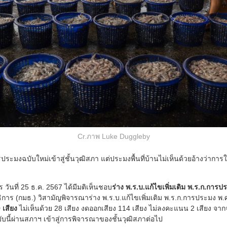
Cr.ภาพ Luke Duggleby
ประมงฉบับใหม่เข้าสู่ชั้นวุฒิสภา แต่ประมงพื้นที่บ้านไม่เห็นด้วยอ้างว่ากา
 วันที่ 25 ธ.ค. 2567 ได้มีมติเห็นชอบ
ร่าง พ.ร.บ.แก้ไขเพิ่มเติม พ.ร.ก.การ
ร (กมธ.) วิสามัญพิจารณาร่าง พ.ร.บ.แก้ไขเพิ่มเติม พ.ร.ก.การประมง พ.ศ
 เสียง
ไม่เห็นด้วย 28 เสียง งดออกเสียง 114 เสียง ไม่ลงคะแนน 2 เสียง จาก
นี้ผ่านสภาฯ เข้าสู่การพิจารณาของชั้นวุฒิสภาต่อไป