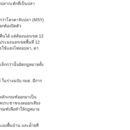
ปลากะตักที่เป็นปลา
อยกว่าโควตาจับปลา (MSY)
กต้องปิดตัว
ืนได้ แต่ต้องนอกเขต 12
ำประมงนอกเขตพื้นที่ 12
ารใช้แสงไฟล่อปลา, ตา
ล็กกว่านั้นผิดกฎหมายทั้ง
 ในร่างฉบับ กมธ. มีการ
งหลักเกณฑ์ออกมาเป็น
พรรคประชาชนงดออกเสียง
ณฑ์เพื่อทำให้กฎหมาย
งพื้นบ้าน และฝ่้ายที่