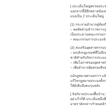
[ ประเด็นใหญ่พรรคประช
นอกจากนี้มีอีกหลายข้อ
แบ่งเป็น 2 ประเด็นใหญ่
(1) กระจายอำนาจสู่ท้องถ
– ลดสัดส่วนข้าราชการภู
เป็นประธานคณะกรรมการปร
– คณะกรรมการประมงจังห
(2) ส่งเสริมอุตสาหกร
– ยกเลิกกฎเกณฑ์ที่ไม่ม
ชาติสำหรับกิจการประมงใ
– เพิ่มโอกาสของอุตสาหก
– เพิ่มอำนาจคุ้มครองส
แม้กฎหมายผ่านสภาฯ แล้ว
แก้ไขกฎหมายประมงทั้งร
ให้ยั่งยืนถึงคนรุ่นหลัง
[ ข้อกังวลประมงพื้นบ้าน 
อย่างไรก็ดี ประเด็นหนึ
มาตราดังกล่าวกำหนดห้าม