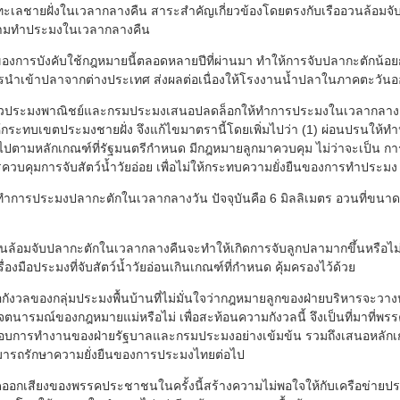
เลชายฝั่งในเวลากลางคืน สาระสำคัญเกี่ยวข้องโดยตรงกับเรืออวนล้อมจับ
้ามทำประมงในเวลากลางคืน
์ของการบังคับใช้กฎหมายนี้ตลอดหลายปีที่ผ่านมา ทำให้การจับปลากะตักน้
รนำเข้าปลาจากต่างประเทศ ส่งผลต่อเนื่องให้โรงงานน้ำปลาในภาคตะวันออ
 ชาวประมงพาณิชย์และกรมประมงเสนอปลดล็อกให้ทำการประมงในเวลากลางค
่ให้กระทบเขตประมงชายฝั่ง จึงแก้ไขมาตรานี้โดยเพิ่มไปว่า (1) ผ่อนปรนให้ท
็นไปตามหลักเกณฑ์ที่รัฐมนตรีกำหนด มีกฎหมายลูกมาควบคุม ไม่ว่าจะเป็น ก
วบคุมการจับสัตว์น้ำวัยอ่อย เพื่อไม่ให้กระทบความยั่งยืนของการทำประมง
ี่ทำการประมงปลากะตักในเวลากลางวัน ปัจจุบันคือ 6 มิลลิเมตร อวนที่ขนาดเ
วนล้อมจับปลากะตักในเวลากลางคืนจะทำให้เกิดการจับลูกปลามากขึ้นหรือไม่
ื่องมือประมงที่จับสัตว์น้ำวัยอ่อนเกินเกณฑ์ที่กำหนด คุ้มครองไว้ด้วย
งวลของกลุ่มประมงพื้นบ้านที่ไม่มั่นใจว่ากฎหมายลูกของฝ่ายบริหารจะวา
เจตนารมณ์ของกฎหมายแม่หรือไม่ เพื่อสะท้อนความกังวลนี้ จึงเป็นที่มาที่
บการทำงานของฝ่ายรัฐบาลและกรมประมงอย่างเข้มข้น รวมถึงเสนอหลักเก
มารถรักษาความยั่งยืนของการประมงไทยต่อไป
งดออกเสียงของพรรคประชาชนในครั้งนี้สร้างความไม่พอใจให้กับเครือข่ายประม