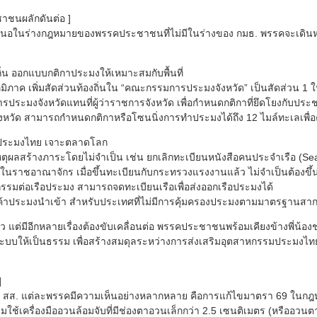
าชนผลักดันต่อ ]
เสนอในร่างกฎหมายของพรรคประชาชนที่ไม่มีในร่างของ กมธ. พรรคจะเดินหน
ิ่น ออกแบบกติกาประมงให้เหมาะสมกับพื้นที่
มิภาค เพิ่มสัดส่วนท้องถิ่นใน “คณะกรรมการประมงจังหวัด” เป็นสัดส่วน 1 
ะมงจังหวัดแทนที่ผู้ว่าราชการจังหวัด เพื่อกำหนดกติกาที่ยึดโยงกับประช
วัด สามารถกำหนดกติกาหรือโซนนิ่งการทำประมงได้ถึง 12 ไมล์ทะเลเพื่อค
รมประมงไทย เจาะตลาดโลก
ีเหตุผลสร้างภาระโดยไม่จำเป็น เช่น ยกเลิกทะเบียนหนังสือคนประจำเรือ (
นราชอาณาจักร เมื่อขึ้นทะเบียนกับกระทรวงแรงงานแล้ว ไม่จำเป็นต้องขึ
รรมต่อเรือประมง สามารถจดทะเบียนเรือเพื่อส่งออกเรือประมงได้
ินค้าประมงนำเข้า สำหรับประเทศที่ไม่มีการคุ้มครองประมงตามมาตรฐานสา
 แต่มีอีกหลายเรื่องต้องขับเคลื่อนต่อ พรรคประชาชนพร้อมเคียงข้างพี่น้อ
ะบบให้เป็นธรรม เพื่อสร้างสมดุลระหว่างการส่งเสริมอุตสาหกรรมประมงไท
]
่งที่ สส. แต่ละพรรคมีความเห็นอย่างหลากหลาย คือการแก้ไขมาตรา 69 ในกฎ
ใช้เครื่องมืออวนล้อมจับที่มีช่องตาอวนเล็กกว่า 2.5 เซนติเมตร (หรืออวน