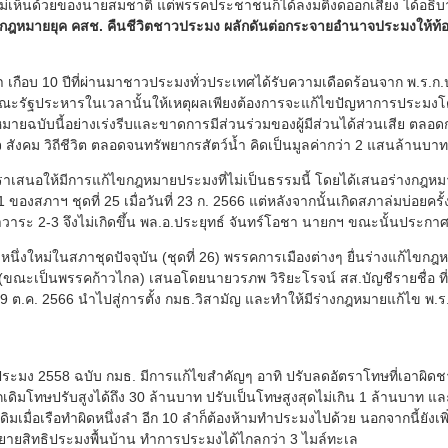
่ไม่เห็นด้วยของนายสมชาติ แต่พรรคประชาชนก็ได้ลงมติงดออกเสียง ได้อธ
ก้กฎหมายยุค คสช. คืนชีวิตชาวประมง ผลักดันต่อกระจายอำนาจประมงให้ท้อ
กือบ 10 ปีที่ผ่านมาชาวประมงทั่วประเทศได้รับความเดือดร้อนจาก พ.ร.ก
กคณะรัฐประหารในเวลานั้นให้เหตุผลเพียงต้องการจะแก้ไขปัญหาการประม
มายฉบับนี้อย่างเร่งรีบและขาดการมีส่วนร่วมของผู้มีส่วนได้ส่วนเสีย ตลอดก
สังคม วิถีชีวิต ตลอดจนทรัพยากรสัตว์น้ำ คิดเป็นมูลค่ากว่า 2 แสนล้านบาท
ราเสนอให้มีการแก้ไขกฎหมายประมงที่ไม่เป็นธรรมนี้ โดยได้เสนอร่างกฎห
ของสภาฯ ชุดที่ 25 เมื่อวันที่ 23 ก. 2566 แต่หลังจากนั้นเกิดสภาล่มบ่อยค
วาระ 2-3 จึงไม่เกิดขึ้น พล.อ.ประยุทธ์ จันทร์โอชา นายกฯ ขณะนั้นประกาศ
หนึ่งใหม่ในสภาชุดปัจจุบัน (ชุดที่ 26) พรรคการเมืองต่างๆ ยื่นร่างแก้ไข
ณะเป็นพรรคก้าวไกล) เสนอโดยนายวรภพ วิริยะโรจน์ สส.บัญชีรายชื่อ ที่
ี่ 19 ต.ค. 2566 นำไปสู่การตั้ง กมธ.วิสามัญ และทำให้มีร่างกฎหมายแก้ไข พ.
.ประมง 2558 ฉบับ กมธ. มีการแก้ไขสำคัญๆ อาทิ ปรับลดอัตราโทษที่เอาผิดช
ากเดิมโทษปรับสูงได้ถึง 30 ล้านบาท ปรับเป็นโทษสูงสุดไม่เกิน 1 ล้านบาท 
มื่อเรือทำผิดหนึ่งลำ อีก 10 ลำก็ต้องห้ามทำประมงไปด้วย นอกจากนี้ยังเพิ่ม
ายสิทธิประมงพื้นบ้าน ทำการประมงได้ไกลกว่า 3 ไมล์ทะเล