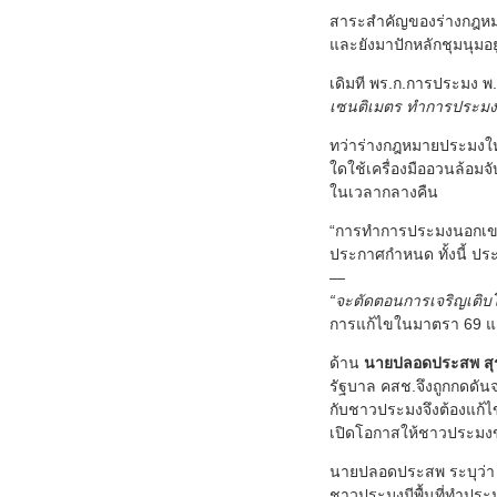
สาระสำคัญของร่างกฎหมายฉบ
และยังมาปักหลักชุมนุมอย
เดิมที พร.ก.การประมง พ
เซนติเมตร ทําการประม
ทว่าร่างกฎหมายประมงใหม
ใดใช้เครื่องมืออวนล้อม
ในเวลากลางคืน
“การทำการประมงนอกเขตสิ
ประกาศกำหนด ทั้งนี้ ปร
—
“จะตัดตอนการเจริญเติบ
การแก้ไขในมาตรา 69 แล
ด้าน
นายปลอดประสพ สุร
รัฐบาล คสช.จึงถูกกดดัน
กับชาวประมงจึงต้องแก
เปิดโอกาสให้ชาวประมงขน
นายปลอดประสพ ระบุว่า ก
ชาวประมงมีพื้นที่ทำประ