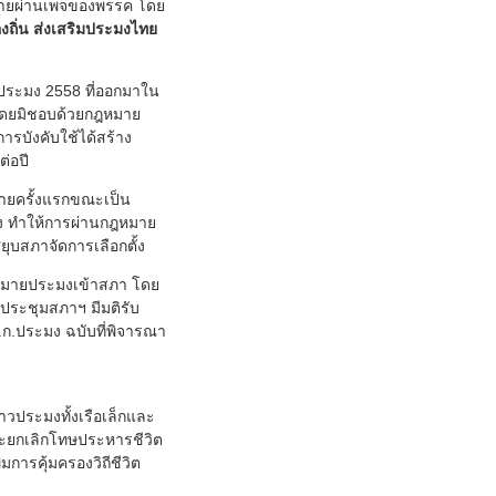
ิบายผ่านเพจของพรรค โดย
งถิ่น ส่งเสริมประมงไทย
.ประมง 2558 ที่ออกมาใน
งโดยมิชอบด้วยกฎหมาย
ารบังคับใช้ได้สร้าง
ต่อปี
มายครั้งแรกขณะเป็น
รั้ง ทำให้การผ่านกฎหมาย
ยุบสภาจัดการเลือกตั้ง
กฎหมายประมงเข้าสภา โดย
ประชุมสภาฯ มีมติรับ
ร.ก.ประมง ฉบับที่พิจารณา
าวประมงทั้งเรือเล็กและ
และยกเลิกโทษประหารชีวิต
การคุ้มครองวิถีชีวิต