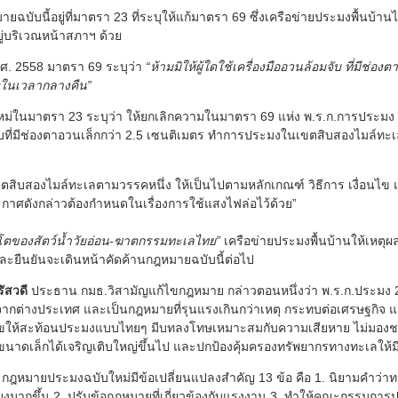
ับนี้อยู่ที่มาตรา 23 ที่ระบุให้แก้มาตรา 69 ซึ่งเครือข่ายประมงพื้นบ้านได
ู่บริเวณหน้าสภาฯ ด้วย
.ศ. 2558 มาตรา 69 ระบุว่า
“ห้ามมิให้ผู้ใดใช้เครื่องมืออวนล้อมจับ ที่มีช่อง
งในเวลากลางคืน”
่ในมาตรา 23 ระบุว่า ให้ยกเลิกความในมาตรา 69 แห่ง พ.ร.ก.การประมง พ.ศ.
จับที่มีช่องตาอวนเล็กกว่า 2.5 เซนติเมตร ทำการประมงในเขตสิบสองไมล์ท
บสองไมล์ทะเลตามวรรคหนึ่ง ให้เป็นไปตามหลักเกณฑ์ วิธีการ เงื่อนไข และ
ะกาศดังกล่าวต้องกำหนดในเรื่องการใช้แสงไฟล่อไว้ด้วย”
โตของสัตว์น้ำวัยอ่อน-ฆาตกรรมทะเลไทย”
เครือข่ายประมงพื้นบ้านให้เหตุผลก
ะยืนยันจะเดินหน้าคัดค้านกฎหมายฉบับนี้ต่อไป
ัสวดี
ประธาน กมธ.วิสามัญแก้ไขกฎหมาย กล่าวตอนหนึ่งว่า พ.ร.ก.ประมง 2558
จากต่างประเทศ และเป็นกฎหมายที่รุนแรงเกินกว่าเหตุ กระทบต่อเศรษฐกิจ 
้ไขให้สะท้อนประมงแบบไทยๆ มีบทลงโทษเหมาะสมกับความเสียหาย ไม่มอ
าดเล็กได้เจริญเติบใหญ่ขึ้นไป และปกป้องคุ้มครองทรัพยากรทางทะเลให้มีอย
ฎหมายประมงฉบับใหม่มีข้อเปลี่ยนแปลงสำคัญ 13 ข้อ คือ 1. นิยามคำว่าทะเ
มงมากขึ้น 2. ปรับข้อกฎหมายที่เกี่ยวข้องกับแรงงาน 3. ทำให้คณะกรรมกา