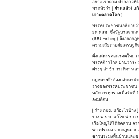
อย่างไรก็ตาม คำกล่าวที
พาดหัวว่า
[ ผ่านแล้ว! แ
เจาะตลาดโลก ]
พรรคประชาชนอธิบายว่า เ
ยุค คสช. ซึ่งรัฐบาลจา
(IUU Fishing) จึงออกกฎห
ความเสียหายต่อเศรษฐกิจ 
ตั้งแต่พรรคอนาคตใหม่ เ
พรรคก้าวไกล ผ่านวาระ 1 
ต่างๆ ล่าช้า การพิจารณา
กฎหมายจึงต้องกลับมานับ
ร่างของพรรคประชาชน (ข
หลักการทุกร่างเมื่อวันท
ลงมติกัน
[ ร่าง กมธ. แก้อะไรบ้าง ]
ร่าง พ.ร.บ. แก้ไข พ.ร.ก
เรือใหญ่ให้ได้สัดส่วน จ
ชาวประมง จากกฎหมายเดิมเ
ชาวประมงพื้นบ้านและขย