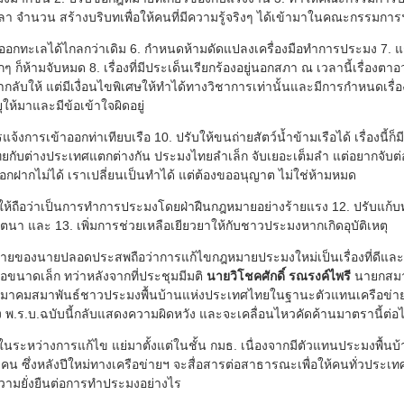
เวลา จำนวน สร้างบริบทเพื่อให้คนที่มีความรู้จริงๆ ได้เข้ามาในคณะกรรมการ
อกทะเลได้ไกลกว่าเดิม 6. กำหนดห้ามดัดแปลงเครื่องมือทำการประมง 7. แก้ไ
กๆ ก็ห้ามจับหมด 8. เรื่องที่มีประเด็นเรียกร้องอยู่นอกสภา ณ เวลานี้เรื่องตา
ากลับให้ แต่มีเงื่อนไขพิเศษให้ทำได้ทางวิชาการเท่านั้นและมีการกำหนดเรื่อง
ุให้มาและมีข้อเข้าใจผิดอยู่
จ้งการเข้าออกท่าเทียบเรือ 10. ปรับให้ขนถ่ายสัตว์น้ำข้ามเรือได้ เรื่องนี้
ยกับต่างประเทศแตกต่างกัน ประมงไทยลำเล็ก จับเยอะเต็มลำ แต่อยากจับต่อน
งบอกฝากไม่ได้ เราเปลี่ยนเป็นทำได้ แต่ต้องขออนุญาต ไม่ใช่ห้ามหมด
่ให้ถือว่าเป็นการทำการประมงโดยฝ่าฝืนกฎหมายอย่างร้ายแรง 12. ปรับแก้บ
ตนา และ 13. เพิ่มการช่วยเหลือเยียวยาให้กับชาวประมงหากเกิดอุบัติเหตุ
บายของนายปลอดประสพถือว่าการแก้ไขกฎหมายประมงใหม่เป็นเรื่องที่ดีและ
รือขนาดเล็ก ทว่าหลังจากที่ประชุมมีมติ
นายวิโชคศักดิ์ รณรงค์ไพรี
นายกสมา
าคมสมาพันธ์ชาวประมงพื้นบ้านแห่งประเทศไทยในฐานะตัวแทนเครือข่าย
 พ.ร.บ.ฉบับนี้กลับแสดงความผิดหวัง และจะเคลื่อนไหวคัดค้านมาตรานี้ต่อ
ะหว่างการแก้ไข แย่มาตั้งแต่ในชั้น กมธ. เนื่องจากมีตัวแทนประมงพื้นบ้
น ซึ่งหลังปีใหม่ทางเครือข่ายฯ จะสื่อสารต่อสาธารณะเพื่อให้คนทั่วประเท
วามยั่งยืนต่อการทำประมงอย่างไร