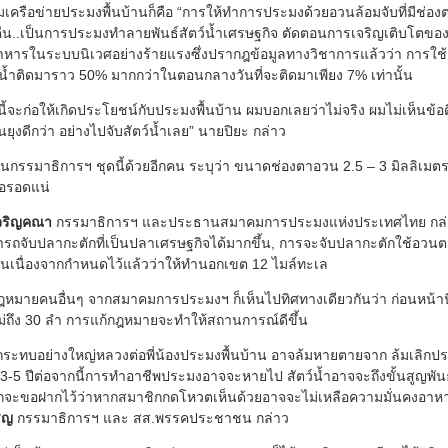
่มเครือข่ายประมงพื้นบ้านก็คือ “การให้ทำการประมงด้วยอวนล้อมจับที่มีช่อง
..เป็นการประมงทำลายพันธ์สัตว์น้ำเศรษฐกิจ ตัดตอนการเจริญเติบโตของสัต
หารในระบบนิเวศอย่างร้ายแรงซึ่งปรากฎข้อมูลทางวิชาการแล้วว่า การใช้อ
์น้ำติดมาราว 50% มากกว่าในตอนกลางวันที่จะติดมาเพียง 7% เท่านั้น
ี้จะก่อให้เกิดประโยชน์กับประมงพื้นบ้าน ผมบอกเลยว่าไม่จริง ผมไม่เห็นข
ยุงดีกว่า อย่างไปจับสัตว์น้ำเลย” นายปิยะ กล่าว
งในกรรมาธิการฯ ชุดนี้ด้วยอีกคน ระบุว่า ขนาดช่องตาอวน 2.5 – 3 มิลลิเมต
ลือรอดแน่
จริญคณา
กรรมาธิการฯ และประธานสมาคมการประมงแห่งประเทศไทย กล่า
มารถจับปลากะตักที่เป็นปลาเศรษฐกิจได้มากขึ้น, การจะจับปลากะตักใช้อวนต
อ่อนเนื่องจากกำหนดไว้แล้วว่าให้ทำนอกเขต 12 ไมล์ทะเล
หมายคนอื่นๆ จากสมาคมการประมงฯ ก็เห็นไปทิศทางเดียวกันว่า ก่อนหน้านี
ไม่ถึง 30 ลำ การแก้กฎหมายจะทำให้สถานการณ์ดีขึ้น
ระทบอย่างใหญ่หลวงต่อพี่น้องประมงพื้นบ้าน อาจล้มหายตายจาก ล้มเลิกป
5 ปีต่อจากนี้การทำอาชีพประมงอาจจะหายไป สัตว์น้ำอาจจะถึงขั้นสูญพันธุ
ยากจะขอฝากไว้ว่าหากสมาชิกกดโหวตเห็นด้วยอาจจะไม่เหลือความมั่นคงอาห
ิญ
กรรมาธิการฯ และ สส.พรรคประชาชน กล่าว