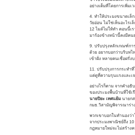
อย่างเต็มที่โดยการเพิ่ม
4. ทำให้ประมงขนาดเล็กอ
วัยอ่อน ไม่ใช่เห็นอะไรเล็
12 ไมล์ไม่ให้ทำ ตอนนี้เร
มาร้องข้างหน้านี้คงมีคนย
9. ปรับปรุงหลักเกณฑ์การแ
ด้วย อยากบอกว่าบริบทไท
เข้าฝั่ง หลายคนเชื่อฝรั่
11. ปรับปรุงการกระทำที
แต่ดูที่ความรุนแรงและเจ
อย่างไรก็ตาม จากคำอธิ
ของประมงพื้นบ้านที่ใช้เ
นายปิยะ เทศแย้ม
นายกสม
กมธ.วิสามัญพิจารณาร่าง
พวกเขาบอกในทำนองว่าในร
จากประมงพาณิชย์ถึง 10 ค
กฎหมายใหม่จะไม่สร้างค