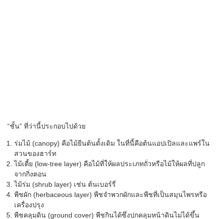
“
ชั้น” ที่ว่านี้ประกอบไปด้วย
ร่มไม้ (
canopy)
คือไม้ยืนต้นดั้งเดิม ในที่นี้คือต้นแอปเปิลและแพร์ใน
สวนของฮาร์ท
ไม้เตี้ย (
low-tree layer)
คือไม้ที่ให้ผลประเภทถั่วหรือไม้ให้ผลที่ปลูก
จากกิ่งตอน
ไม้ร่ม (
shrub layer)
เช่น ต้นเบอร์รี่
พืชผัก (
herbaceous layer)
พืชจำพวกผักและพืชที่เป็นสมุนไพรหรือ
เครื่องปรุง
พืชคลุมดิน (
ground cover)
พืชกินได้ซึ่งปกคลุมหน้าดินไม่ได้ขึ้น