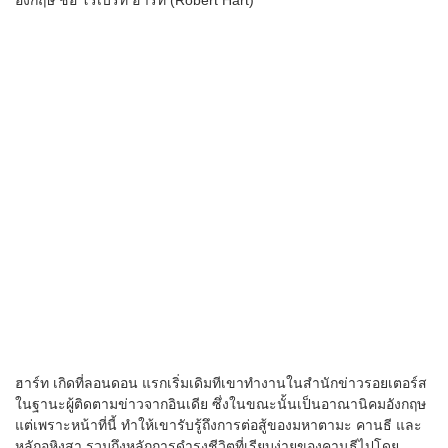
ฮาร์ท เกิดที่ลอนดอน แรกเริ่มเดิมทีเขาทำงานในสำนักข่าวรอยเตอร์ส
ในฐานะผู้ติดตามข่าวจากอินเดีย ซึ่งในขณะนั้นเป็นอาณานิคมอังกฤษ
แต่เพราะหน้าที่นี้ ทำให้เขารับรู้ถึงการต่อสู้ของมหาตามะ คานธี และ
หลักอหิงสา รวมถึงหลักการดำรงชีวิตที่เรียบง่ายของคานธีไปโดย