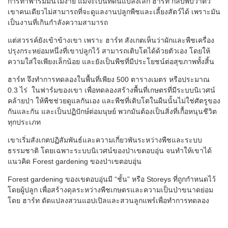
การทำฟาร์มมันไม่ง่าย แม้จะเป็นที่ดินแปลงเล็ก ฮาร์ท กลับพบว่าตัว
เขาคนเดียวไม่สามารถที่จะดูแลงานปลูกพืชและเลี้ยงสัตว์ได้ เพราะมัน
เป็นงานที่เกินกำลังความสามารถ
แต่สวรรค์ยังเข้าข้างเขา เพราะ ฮาร์ท สังเกตเห็นว่าผักและพืชเครื่อง
ปรุงกระหย่อมหนึ่งที่เขาปลูกไว้ สามารถเติบโตได้ด้วยตัวเอง โดยให้
ความใส่ใจเพียงเล็กน้อย และยังเป็นพืชที่มีประโยชน์ต่อสุขภาพทั้งสิ้น
ฮาร์ท จึงทำการทดลองในพื้นที่เพียง
500
ตารางเมตร หรือประมาณ
0.3
ไร่ ในฟาร์มของเขา เพื่อทดลองสร้างพื้นที่เกษตรที่มีระบบนิเวศน์
คล้ายป่า ให้พืชช่วยดูแลกันเอง และพืชที่เติบโตในผืนนั้นไม่ใช่ศัตรูของ
กันและกัน และเป็นปฏิปักษ์ต่อมนุษย์ พวกมันต้องเป็นสิ่งที่เกื้อหนุนชีวิต
ทุกประเภท
เขาเริ่มสังเกตปฏิสัมพันธ์และความเกี่ยวพันระหว่างพืชและระบบ
ธรรมชาติ โดยเฉพาะระบบนิเวศน์ของป่าเขตอบอุ่น จนทำให้เขาได้
แนวคิด
Forest gardening
ของป่าเขตอบอุ่น
Forest gardening
ของเขตอบอุ่นมี “ชั้น” หรือ
Storeys
ที่ถูกกำหนดไว้
โดยผู้ปลูก เพื่อสร้างดุลระหว่างพืชเกษตรและความเป็นป่าขนาดย่อม
โดย ฮาร์ท ดัดแปลงสวนแอปเปิลและสวนลูกแพร์เพื่อทำการทดลอง