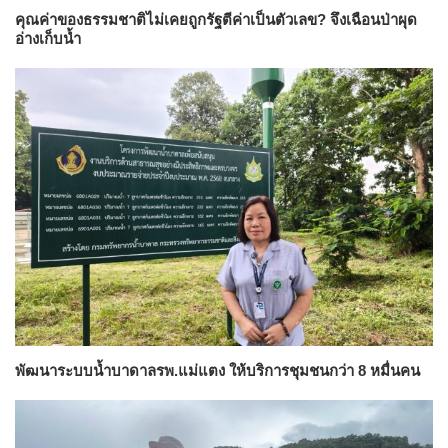
คุณค่าของธรรมชาติไม่เคยถูกรัฐตีค่าเป็นตัวเลข? จึงเฉือนป่าผุด
อ่างเก็บน้ำ
พัฒนาระบบน้ำบาดาลรพ.แม่แตง ให้บริการชุมชนกว่า 8 หมื่นคน