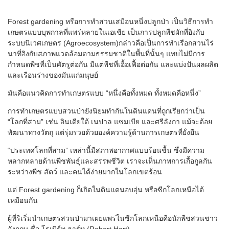
Forest gardening
หรือการทำสวนเสมือนหนึ่งปลูกป่า เป็นวิธีการทำ
เกษตรแบบบุพกาลที่แพร่หลายในเอเชีย เป็นการปลูกพืชผักที่อิงกับ
ระบบนิเวศเกษตร (
Agroecosystem)
กล่าวคือเป็นการทำเรือกสวนไร่
นาที่อิงกับสภาพแวดล้อมตามธรรมชาติในพื้นที่นั้นๆ แทบไม่มีการ
กำหนดพืชที่เป็นศัตรูต่อกัน มีแต่พืชที่เอื้อเฟื้อต่อกัน และแบ่งปันผลผลิต
และเรือนร่างของมันแก่มนุษย์
มันคือแนวคิดการทำเกษตรแบบ “หนึ่งคือทั้งหมด ทั้งหมดคือหนึ่ง”
การทำเกษตรแบบสวนป่ายังนิยมทำกันในดินแดนที่ถูกเรียกว่าเป็น
“โลกที่สาม” เช่น อินเดียใต้ เนปาล แซมเบีย และศรีลังกา แม้จะด้อย
พัฒนาทางวัตถุ แต่รุ่มรวยด้วยองค์ความรู้ด้านการเกษตรที่ยั่งยืน
“
ประเทศโลกที่สาม” เหล่านี้มีสภาพอากาศแบบร้อนชื้น ซึ่งมีความ
หลากหลายด้านพืชพันธุ์และสรรพชีวิต เราจะเห็นภาพการเกื้อกูลกัน
ระหว่างพืช สัตว์ และคนได้ง่ายมากในโลกเขตร้อน
แต่
Forest gardening
ก็เกิดในดินแดนอบอุ่น หรือซีกโลกเหนือได้
เหมือนกัน
ผู้ที่ริเริ่มนำเกษตรสวนป่ามาเผยแพร่ในซีกโลกเหนือคือนักพืชสวนชาว
อังกฤษ ชื่อ โรเบิร์ท ฮาร์ท (
Robert Hart)