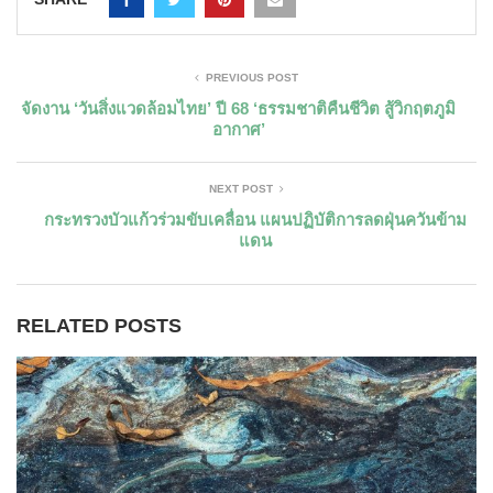
PREVIOUS POST
จัดงาน ‘วันสิ่งแวดล้อมไทย’ ปี 68 ‘ธรรมชาติคืนชีวิต สู้วิกฤตภูมิ
อากาศ’
NEXT POST
กระทรวงบัวแก้วร่วมขับเคลื่อน แผนปฏิบัติการลดฝุ่นควันข้าม
แดน
RELATED POSTS