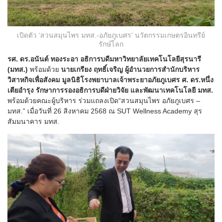
เปิดตัว ‘สวนสมุนไพร มทส.-อภัยภูเบศร’ นวัตกรรมเกษตรอินทรีย์
รักษ์โลก
รศ. ดร.อนันต์ ทองระอา อธิการบดีมหาวิทยาลัยเทคโนโลยีสุรนารี
(มทส.)
พร้อมด้วย
นายเกรียง ฤทธิ์เจริญ ผู้อำนวยการสำนักบริหาร
วิสาหกิจเพื่อสังคม มูลนิธิโรงพยาบาลเจ้าพระยาอภัยภูเบศร ศ. ดร.หนึ่ง
เตียอำรุง รักษาการรองอธิการบดีฝ่ายวิจัย และพัฒนาเทคโนโลยี มทส.
พร้อมด้วยคณะผู้บริหาร ร่วมแถลงเปิด“สวนสมุนไพร อภัยภูเบศร –
มทส.” เมื่อวันที่ 26 สิงหาคม 2568 ณ SUT Wellness Academy สุร
สัมมนาคาร มทส.