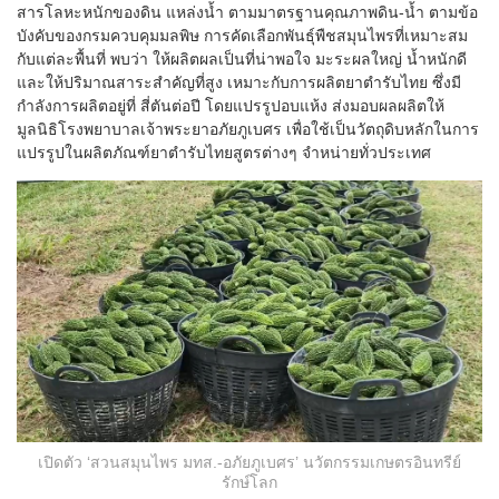
สารโลหะหนักของดิน แหล่งน้ำ ตามมาตรฐานคุณภาพดิน-น้ำ ตามข้อ
บังคับของกรมควบคุมมลพิษ การคัดเลือกพันธุ์พืชสมุนไพรที่เหมาะสม
กับแต่ละพื้นที่ พบว่า ให้ผลิตผลเป็นที่น่าพอใจ มะระผลใหญ่ น้ำหนักดี
และให้ปริมาณสาระสำคัญที่สูง เหมาะกับการผลิตยาตำรับไทย ซึ่งมี
กำลังการผลิตอยู่ที่ สี่ตันต่อปี โดยแปรรูปอบแห้ง ส่งมอบผลผลิตให้
มูลนิธิโรงพยาบาลเจ้าพระยาอภัยภูเบศร เพื่อใช้เป็นวัตถุดิบหลักในการ
แปรรูปในผลิตภัณฑ์ยาตำรับไทยสูตรต่างๆ จำหน่ายทั่วประเทศ
เปิดตัว ‘สวนสมุนไพร มทส.-อภัยภูเบศร’ นวัตกรรมเกษตรอินทรีย์
รักษ์โลก