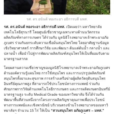
รศ. ดร.อนันต์ ทองระอา อธิการบดี มทส.
รศ. ดร.อนันต์ ทองระอา อธิการบดี มทส.
เปิดเผยว่า มหาวิทยาลัย
เทคโนโลยีสุรนารี โดยศูนย์เชี่ยวชาญเฉพาะทางด้านนวัตกรรม
ผลิตภัณฑ์ทางการเกษตร ได้ร่วมกับ มูลนิธิโรงพยาบาลเจ้าพระยาอภัย
ภูเบศร ร่วมกันยกระดับความเชื่อมั่นสมุนไพรไทย โดยอาศัยฐานข้อมูล
เชิงวิทยาศาสตร์ การศึกษาวิจัย และพัฒนา ต้นแต่ต้นน้ำ กลางน้ำ และ
ปลายน้ำ เพื่อนำไปสู่การพัฒนาผลิตภัณฑ์สมุนไพรให้เป็นที่ยอมรับตาม
มาตรฐานสากล
โดยผสานความเชี่ยวชาญของมูลนิธิโรงพยาบาลเจ้าพระยาอภัยภูเบศร
ด้านองค์ความรู้แผนไทย การใช้สมุนไพร และการแปรรูปผลิตภัณฑ์
สมุนไพรทั้งยาและสุขภาพ การสร้างเครือข่ายผู้ผลิตวัตถุดิบสมุนไพร
อินทรีย์คุณภาพสูง ที่สามารถใช้ประโยชน์ทางการแพทย์ ร่วมกับ
ศักยภาพการวิจัยด้านเทคโนโลยีการเกษตร และการผลิตเกษตรอินทรีย์
มาตรฐานสูง ระดับ Medical Grade ของมหาวิทยาลัย จึงได้ร่วมกัน
พัฒนาพื้นที่ส่วนหนึ่งจากโครงการผลิตกัญชาคุณภาพเพื่อประโยชน์
ทางการแพทย์และเชิงพาณิชย์ บริเวณตรงข้ามโรงพยาบาลของมหาวิ
ทยาลัยฯ จำนวน 15 ไร่ ให้เป็น
“สวนสมุนไพร อภัยภูเบศร – มทส.”