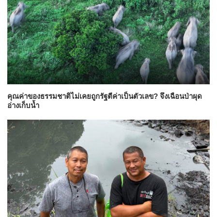
คุณค่าของธรรมชาติไม่เคยถูกรัฐตีค่าเป็นตัวเลข? จึงเฉือนป่าผุด
อ่างเก็บน้ำ