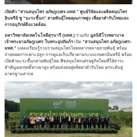
เปิดตัว “สวนสมุนไพร อภัยภูเบศร-มทส.” ศูนย์วิจัยและผลิตสมุนไพร
อินทรีย์ ชู “มะระขี้นก” สายพันธุ์ไทยคุณภาพสูง เพื่อยาตำรับไทยและ
การอนุรักษ์สิ่งแวดล้อม
มหาวิทยาลัยเทคโนโลยีสุรนารี (มทส.)
ร่วมกับ
มูลนิธิโรงพยาบาล
เจ้าพระยาอภัยภูเบศร ในพระอุปถัมภ์ฯ
เปิด
“สวนสมุนไพร อภัยภูเบศร-
มทส.”
แหล่งเรียนรู้รวบรวมสมุนไพรไทยหลากหลายสายพันธุ์ พร้อม
ถ่ายทอดการเพาะปลูก การดูแลเก็บเกี่ยวตามระบบเกษตรอินทรีย์ พร้อม
เปิดตัวมะระขี้นกสายพันธุ์ไทย พืชสมุนไพรเศรษฐกิจใหม่ที่ให้สาระ
สำคัญออกฤทธิ์ทางยาสูง พร้อมส่งต่อสู่ผลิตยาตำรับไทย ยกระดับสู่
มาตรฐานสากล