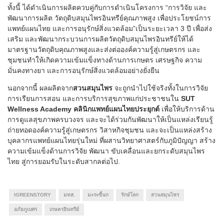
ทั้งนี้ ได้ดำเนินการผลิตควบคู่กับการดำเนินโครงการ “การวิจัย และ
พัฒนาการผลิต วัตถุดิบสมุนไพรอินทรีย์คุณภาพสูง เพื่อประโยชน์การ
แพทย์แผนไทย และการอนุรักษ์สิ่งแวดล้อม”เป็นระยะเวลา 3 ปี เพื่อส่ง
เสริม และพัฒนากระบวนการผลิตวัตถุดิบสมุนไพรอินทรีย์ให้ได้
มาตรฐานวัตถุดิบคุณภาพสูงและส่งต่อองค์ความรู้สู่เกษตรกร และ
ชุมชนทำให้เกิดความเข้มแข็งทางด้านการเกษตร เศรษฐกิจ ความ
มั่นคงทางยา และการอนุรักษ์สิ่งแวดล้อมอย่างยั่งยืน
นอกจากนี้ ผลผลิตจาก
สวนสมุนไพร
จะถูกนำไปใช้จริงทั้งในการวิจัย
การเรียนการสอน และการบริการสุขภาพแก่ประชาชนใน
SUT
Wellness Academy คลินิกแพทย์แผนไทยประยุกต์
เพื่อให้บริการด้าน
การดูแลสุขภาพครบวงจร และจะได้ร่วมกันพัฒนาให้เป็นแหล่งเรียนรู้
ถ่ายทอดองค์ความรู้สู่เกษตรกร วิสาหกิจชุมชน และจะเป็นแหล่งสร้าง
บุคลากรแพทย์แผนไทยรุ่นใหม่ ที่ผสานวิทยาศาสตร์กับภูมิปัญญา สร้าง
ความเข้มแข็งด้านการวิจัย พัฒนา ขับเคลื่อนและยกระดับสมุนไพร
ไทย สู่การยอมรับในระดับสากลต่อไป.
IGREENSTORY
มทส.
มะระขี้นก
รักษ์โลก
สวนสมุนไพร
อภัยภูเบศร
เกษตรอินทรีย์