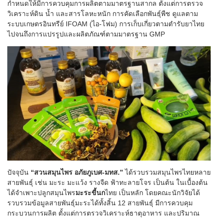
กำหนดให้มีการควบคุมการผลิตตามมาตรฐานสากล ตั้งแต่การตรวจ
วิเคราะห์ดิน น้ำ และสารโลหะหนัก การคัดเลือกพันธุ์พืช ดูแลตาม
ระบบเกษตรอินทรีย์ IFOAM (ไอ-โฟม) การเก็บเกี่ยวตามตำรับยาไทย
ไปจนถึงการแปรรูปและผลิตภัณฑ์ตามมาตรฐาน GMP
ปัจจุบัน
“สวนสมุนไพร อภัยภูเบศ-มทส.”
ได้รวบรวมสมุนไพรไทยหลาย
สายพันธุ์ เช่น มะระ มะแว้ง รางจืด ฟ้าทะลายโจร เป็นต้น ในเบื้องต้น
ได้จำเพาะปลูกสมุนไพร
มะระขี้นก
ไทย เป็นหลัก โดยคณะนักวิจัยได้
รวบรวมข้อมูลสายพันธุ์มะระได้ทั้งสิ้น 12 สายพันธุ์ มีการควบคุม
กระบวนการผลิต ตั้งแต่การตรวจวิเคราะห์ธาตุอาหาร และปริมาณ