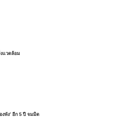
่งแวดล้อม
งพัง’ อีก 5 ปี จมมิด