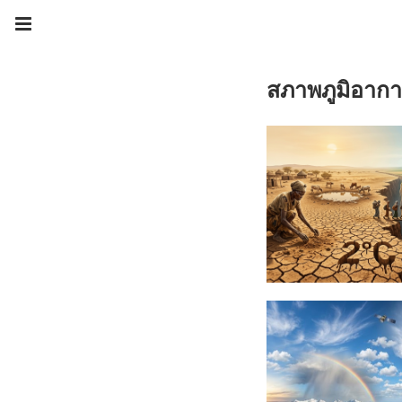
สภาพภูมิอาก