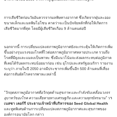
การเสียชีวิตก่อนวัยอันควรจากมลพิษทางอากาศ ซึ่งเกิดจากฝุ่นละออง
ขนาดเล็กและมลพิษโอโซน คาดว่าจะเป็นปัจจัยหลักที่ก่อให้เกิดการ
เสียชีวิตมากที่สุด โดยมีผู้เสียชีวิตเกือบ 9 ล้านคนต่อปี
นอกจากนี้ การเปลี่ยนแปลงสภาพภูมิอากาศยังจะกระตุ้นให้เกิดการเพิ่ม
ขึ้นอย่างรุนแรงของโรคที่ไวต่อสภาพภูมิอากาศหลายประเภท รวมถึง
โรคที่มียุงและแมลงเป็นพาหะ ซึ่งมีแนวโน้มจะส่งผลกระทบต่อภูมิภาค
ที่เคยได้รับผลกระทบน้อยมาก่อน เช่น ยุโรปและสหรัฐอเมริกา รายงาน
ระบุว่า ภายในปี 2050 อาจมีประชากรเพิ่มขึ้นอีก 500 ล้านคนที่เสี่ยง
ต่อการสัมผัสโรคจากพาหะเหล่านี้
“วิกฤตสภาพภูมิอากาศคือวิกฤตด้านสุขภาพ และกำลังขับเคลื่อนวงจร
อุบาทว์ของโรค ความเสียหายทางเศรษฐกิจ และความทุกข์ทรมาน”
ว
า
เนสซา เคอร์รี ประธานเจ้าหน้าที่บริหารของ Seed Global Health
และทูตพิเศษด้านการเปลี่ยนแปลงสภาพภูมิอากาศและสุขภาพของ
องค์การอนามัยโลก กล่าว