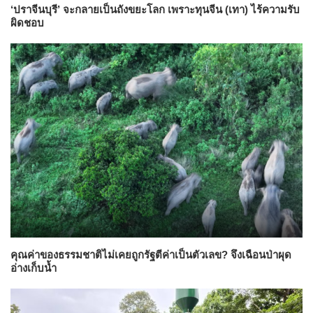
‘ปราจีนบุรี’ จะกลายเป็นถังขยะโลก เพราะทุนจีน (เทา) ไร้ความรับ
ผิดชอบ
คุณค่าของธรรมชาติไม่เคยถูกรัฐตีค่าเป็นตัวเลข? จึงเฉือนป่าผุด
อ่างเก็บน้ำ