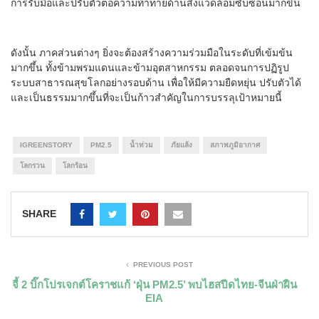
การรับมือและปรับตัวต่อความท้าทายด้านสิ่งแวดล้อมซับซ้อนมากขึ้น
ดังนั้น ภาคส่วนต่างๆ ยิ่งจะต้องสร้างความร่วมมือในระดับที่เข้มข้น
มากขึ้น ทั้งข้ามพรมแดนและข้ามอุตสาหกรรม ตลอดจนการปฏิรูป
ระบบสาธารณสุขโลกอย่างรอบด้าน เพื่อให้มีความยืดหยุ่น ปรับตัวได้
และเป็นธรรมมากขึ้นที่จะเป็นก้าวสำคัญในการบรรลุเป้าหมายนี้
IGREENSTORY
PM2.5
น้ำท่วม
ภัยแล้ง
สภาพภูมิอากาศ
โลกรวน
โลกร้อน
SHARE
PREVIOUS POST
จี้ 2 บิ๊กโปรเจกต์โคราชแก้ ‘ฝุ่น PM2.5’ พบไฮสปีดไทย-จีนฝ่าฝืน
EIA