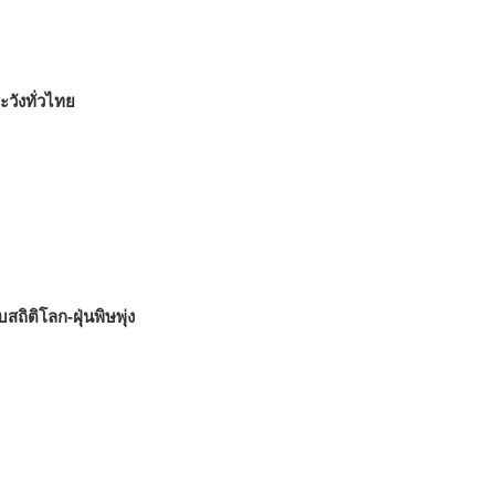
ะวังทั่วไทย
สถิติโลก-ฝุ่นพิษพุ่ง