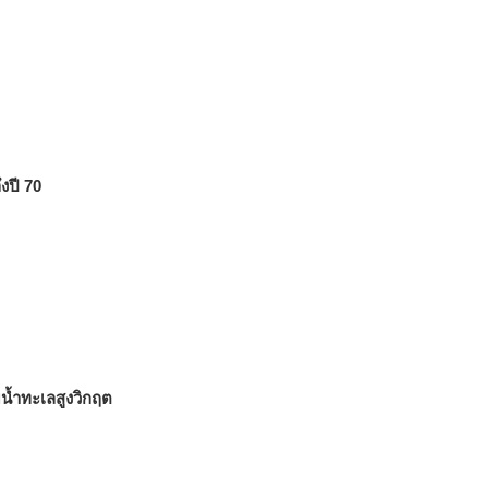
งปี 70
บน้ำทะเลสูงวิกฤต