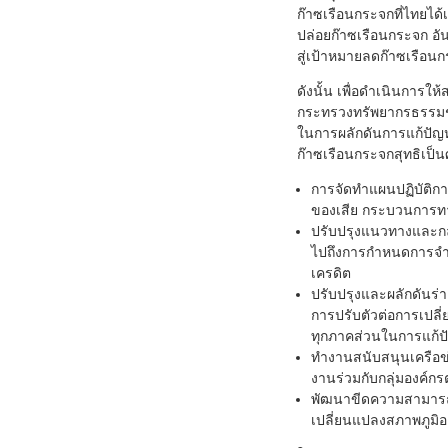
ก๊าซเรือนกระจกที่ไทยได
ปล่อยก๊าซเรือนกระจก อั
สู่เป้าหมายลดก๊าซเรือน
ดังนั้น เพื่อดำเนินการ
กระทรวงทรัพยากรธรรมชา
ในการผลักดันการแก้ปัญ
ก๊าซเรือนกระจกสุทธิเป็น
การจัดทำแผนปฏิบัติก
ของเสีย กระบวนการท
ปรับปรุงแนวทางและกล
ไปถึงการกำหนดการจำก
เครดิต
ปรับปรุงและผลักดันร่
การปรับตัวต่อการเปลี
ทุกภาคส่วนในการแก้
ทำงานสนับสนุนเครือข่
งานร่วมกับกลุ่มองค์ก
พัฒนาขีดความสามารถข
เปลี่ยนแปลงสภาพภูม