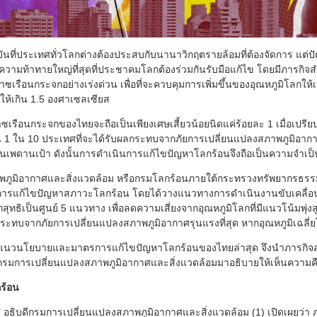
นที่ประเทศทั่วโลกต่างต้องประสบกับนานาวิกฤตรายล้อมที่ต้องจัดการ แต่
นความท้าทายใหญ่ที่สุดที่ประชาคมโลกต้องร่วมกันรับมือแก้ไข โดยมีภารกิจ
เรือนกระจกอย่างเร่งด่วน เพื่อที่จะควบคุมการเพิ่มขึ้นของอุณหภูมิโลกให
ห้เกิน 1.5 องศาเซลเซียส
าซเรือนกระจกของไทยจะถือเป็นเพียงเศษเสี้ยวน้อยนิดแค่ร้อยละ 1 เมื่อเปรีย
ป็น 1 ใน 10 ประเทศที่จะได้รับผลกระทบจากภัยการเปลี่ยนแปลงสภาพภูมิอากา
งเกินเพดานเป้า ดังนั้นการดำเนินการแก้ไขปัญหาโลกร้อนจึงถือเป็นความจำเป็
ภูมิอากาศและสิ่งแวดล้อม หรือกรมโลกร้อนภายใต้กระทรวงทรัพยากรธรรม
การแก้ไขปัญหาสภาวะโลกร้อน โดยได้วางแนวทางการดำเนินงานขับเคลื่อน
ุทธิเป็นศูนย์ 5 แนวทาง เพื่อลดความเสี่ยงจากอุณหภูมิโลกที่มีแนวโน้มพุ่งส
ระทบจากภัยการเปลี่ยนแปลงสภาพภูมิอากาศรุนแรงที่สุด หากอุณหภูมิเฉลี่ยโ
ูลแนวนโยบายและมาตรการแก้ไขปัญหาโลกร้อนของไทยล่าสุด จึงนำภารกิจส
กรมการเปลี่ยนแปลงสภาพภูมิอากาศและสิ่งแวดล้อมมาอธิบายให้เห็นความค
ร้อน
ช
อธิบดีกรมการเปลี่ยนแปลงสภาพภูมิอากาศและสิ่งแวดล้อม (1) เปิดเผยว่า