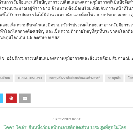
านการรับมือและแก้ไขปัญหาการเปลี่ยนแปลงสภาพภูมิอากาศก็เป็นปัจจัยส
รรงบประมาณอยู่ที่ราว 540 ล้านบาท ซึ่งเมื่อเปรียบเทียบกับภาระหน้าที่ในกา
ี่ได้รับการจัดสรรไม่ได้มีจำนวนมากนัก และต้องใช้จ่ายงบประมาณอย่างคุ้ม
าพอจะเห็นความคืบหน้าและมีความหวังว่าประเทศไทยจะสามารถรับมือการเ
่ทั่วโลกโลกต่างต้องเผชิญ และเป็นความท้าทายใหญ่ที่สุดที่ประชาคมโลกต้อ
ณหภูมิโลกเกิน 1.5 องศาเซลเซียส
พานิช, อธิบดีกรมการเปลี่ยนแปลงสภาพภูมิอากาศและสิ่งแวดล้อม, สัมภาษณ์,
ปลงสังคม
THAIMEDIAFUND
กองทุนพัฒนาสื่อปลอดภัยและสร้างสรรค์
กองทุนสื่อ
โลก
PREVIOUS POST
‘โคคา-โคล่า’ ยืนหนึ่งก่อมลพิษพลาสติกสัดส่วน 11% สูงที่สุดในโลก