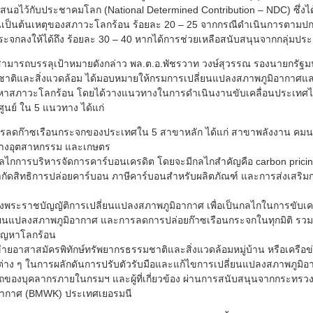
้เสนอไว้กับประชาคมโลก (National Determined Contribution – NDC) ซึ่
นเป็นต้นเหตุของสภาวะโลกร้อน ร้อยละ 20 – 25 จากกรณีดำเนินการตามปกต
กระจกลงให้ได้ถึง ร้อยละ 30 – 40 หากได้การช่วยเหลือสนับสนุนจากกลุ่มป
ให้สามารถบรรลุเป้าหมายดังกล่าว พล.ต.อ.พัชรวาท วงษ์สุวรรณ รองนายกรัฐม
ติและสิ่งแวดล้อม ได้มอบหมายให้กรมการเปลี่ยนแปลงสภาพภูมิอากาศและ
หาสภาวะโลกร้อน โดยได้วางแนวทางในการดำเนินงานขับเคลื่อนประเทศไท
ศูนย์ ใน 5 แนวทาง ได้แก่
ารลดก๊าซเรือนกระจกของประเทศใน 5 สาขาหลัก ได้แก่ สาขาพลังงาน คม
างอุตสาหกรรม และเกษตร
ไกการบริหารจัดการคาร์บอนเครดิต โดยจะมีกลไกสำคัญคือ carbon pricin
ัดสิทธิการปล่อยคาร์บอน ภาษีคาร์บอนสำหรับผลิตภัณฑ์ และการส่งเสริม
างพระราชบัญญัติการเปลี่ยนแปลงสภาพภูมิอากาศ เพื่อเป็นกลไกในการขับเ
่ยนแปลงสภาพภูมิอากาศ และการลดการปล่อยก๊าซเรือนกระจกในทุกมิติ รวมถ
ปัญหาโลกร้อน
ายอาสาสมัครพิทักษ์ทรัพยากรธรรมชาติและสิ่งแวดล้อมหมู่บ้าน หรือเครือ
รต่าง ๆ ในการผลักดันการปรับตัวรับมือและแก้ไขการเปลี่ยนแปลงสภาพภูมิ
องบุคลากรภายในกรมฯ และผู้ที่เกี่ยวข้อง ผ่านการสนับสนุนจากกระทรว
ิอากาศ (BMWK) ประเทศเยอรมนี