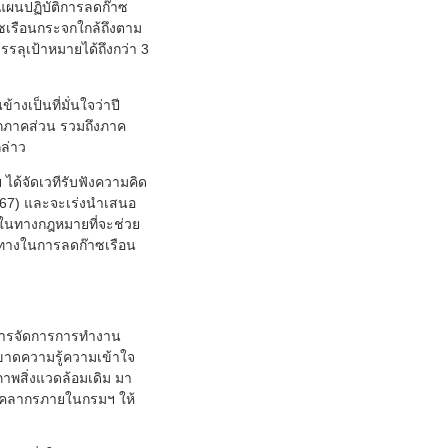
แผนปฏิบัติการลดก๊าซ
เรือนกระจกใกล้ถึงตาม
รลุเป้าหมายได้ถึงกว่า 3
งเป็นที่มั่นใจว่าปี
ทุกภาคส่วน รวมถึงภาค
กล่าว
ด้จัดเวทีรับฟังความคิด
ม 2567) และจะเร่งนำเสนอ
อในทางกฎหมายที่จะช่วย
วทางในการลดก๊าซเรือน
ิหารจัดการการทำงาน
งขาดความรู้ความเข้าใจ
าพสิ่งแวดล้อมเดิม มา
องบุคลากรภายในกรมฯ ให้