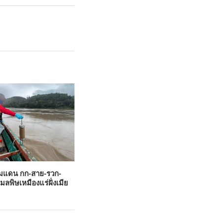
มแดน กก-สาย-รวก-
ลพิษเหมืองแร่ฝั่งเมีย