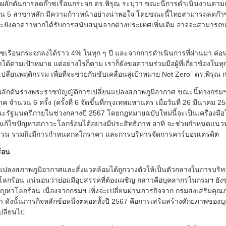
ผลักดันการลดก๊าซเรือนกระจก ดร.พิรุณ ระบุว่า ขณะนี้การดำเนินงานตาม
 5 สาขาหลัก มีความก้าวหน้าอย่างน่าพอใจ โดยขณะนี้ไทยสามารถลดก๊าซ
และยังคาดว่าหากได้รับการสนับสนุนจากต่างประเทศเพิ่มเติม อาจจะสามารถบร
เรือนกระจกลงได้ราว 4% ในทุก ๆ ปี และจากการดำเนินการที่ผ่านมา ค่อนข้า
้ตามเป้าหมาย แต่อย่างไรก็ตาม เราก็ยังขอความร่วมมือผู้ที่เกี่ยวข้องใน
ี่ยนพฤติกรรม เพื่อที่จะช่วยกันขับเคลื่อนสู่เป้าหมาย Net Zero” ดร.พิรุณ 
ักดันร่างพระราชบัญญัติการเปลี่ยนแปลงสภาพภูมิอากาศ ขณะนี้ทางกรมฯ ไ
ค จำนวน 6 ครั้ง (ครั้งที่ 6 จัดขึ้นที่กรุงเทพมหานคร เมื่อวันที่ 26 มีนาค
ะรัฐมนตรีภายในช่วงกลางปี 2567 โดยกฎหมายฉบับใหม่นี้จะเป็นเครื่องมื
แก้ไขปัญหาสภาวะโลกร้อนได้อย่างมีประสิทธิภาพ อาทิ จะช่วยกำหนดแน
ส่วน รวมถึงมีการกำหนดกลไกราคา และการบริหารจัดการคาร์บอนเครดิต
้อน
แปลงสภาพภูมิอากาศและสิ่งแวดล้อมได้ถูกวางตัวให้เป็นตัวกลางในการบร
ลกร้อน แน่นอนว่าย่อมมีอุปสรรคที่ต้องเผชิญ กล่าวคือบุคลากรในกรมฯ ยั
หาโลกร้อน เนื่องจากกรมฯ เพิ่งจะเปลี่ยนผ่านภารกิจจาก กรมส่งเสริมคุณภ
านมา ดังนั้นภารกิจหลักข้อหนึ่งตลอดทั้งปี 2567 คือการเสริมสร้างศักยภาพข
ปลี่ยนไป