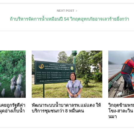
NEXT POST
ถ้าบริหารจัดการน้ำเหมือนปี 54 วิกฤตอุทกภัยอาจเลวร้ายยิ่งกว่า
คยถูกรัฐตีค่า
พัฒนาระบบน้ำบาดาลรพ.แม่แตง ให้
วิกฤตข้ามพร
ผุดอ่างเก็บน้ำ
บริการชุมชนกว่า 8 หมื่นคน
โขง-สาละวิน ม
นมา