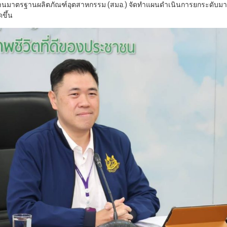
านมาตรฐานผลิตภัณฑ์อุตสาหกรรม (สมอ.) จัดทำแผนดำเนินการยกระดับ
ขึ้น