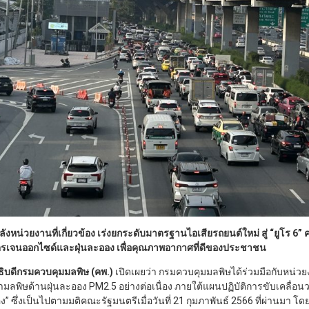
งหน่วยงานที่เกี่ยวข้อง เร่งยกระดับมาตรฐานไอเสียรถยนต์ใหม่ สู่ “ยูโร 6”
โตรเจนออกไซด์และฝุ่นละออง เพื่อคุณภาพอากาศที่ดีของประชาชน
ธิบดีกรมควบคุมมลพิษ (คพ.)
เปิดเผยว่า กรมควบคุมมลพิษได้ร่วมมือกับหน่วยงา
มลพิษด้านฝุ่นละออง PM2.5 อย่างต่อเนื่อง ภายใต้แผนปฏิบัติการขับเคลื่อน
” ซึ่งเป็นไปตามมติคณะรัฐมนตรีเมื่อวันที่ 21 กุมภาพันธ์ 2566 ที่ผ่านมา