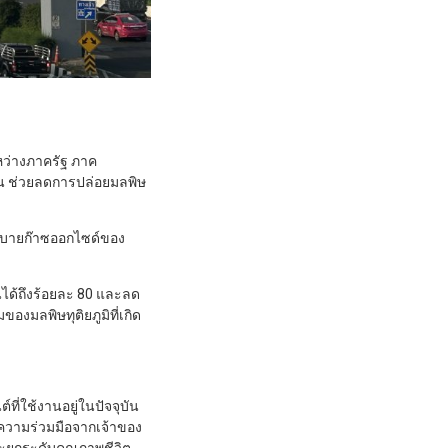
หว่างภาครัฐ ภาค
าน ช่วยลดการปล่อยมลพิษ
ะบายก๊าซออกไซด์ของ
ด้ถึงร้อยละ 80 และลด
งมลพิษทุติยภูมิที่เกิด
่ใช้งานอยู่ในปัจจุบัน
วามร่วมมือจากเจ้าของ