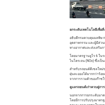
ยกระดับเทคโนโลยีเพื่อส
อธิบดีกรมควบคุมมลพิษ กล
อุตสาหกรรม และผู้มีส่ว
ทางอากาศและส่งเสริมกา
โดยมาตรฐานยูโร 6 ในรถ
ไนโตรเจน (NOx) ซึ่งเป็
สำหรับรถยนต์ดีเซลใหม่
ฝุ่นละอองได้มากกว่าร้อย
จากการรวมตัวของก๊าซใ
ดูแลรถยนต์เก่าควบคู่ก
นอกจากการยกระดับมาตรฐา
โดยมีการปรับปรุงมาตร