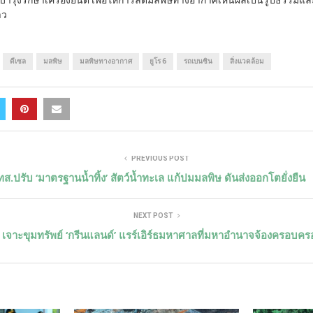
ุงรักษาเครื่องยนต์ เพื่อให้การลดมลพิษทางอากาศเห็นผลเป็นรูปธรรมแล
าว
ดีเซล
มลพิษ
มลพิษทางอากาศ
ยูโร 6
รถเบนซิน
สิ่งแวดล้อม
PREVIOUS POST
ทส.ปรับ ‘มาตรฐานน้ำทิ้ง’ สัตว์น้ำทะเล แก้ปมมลพิษ ดันส่งออกโตยั่งยืน
NEXT POST
เจาะขุมทรัพย์ ‘กรีนแลนด์’ แรร์เอิร์ธมหาศาลที่มหาอำนาจจ้องครอบคร