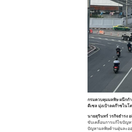
กรมควบคุมมลพิษ ผนึกกำลั
ดีเซล มุ่งเป้าลดก๊าซไน
นายสุรินทร์ วรกิจธำรง อ
ขับเคลื่อนการแก้ไขปัญหา
ปัญหามลพิษด้านฝุ่นละออง