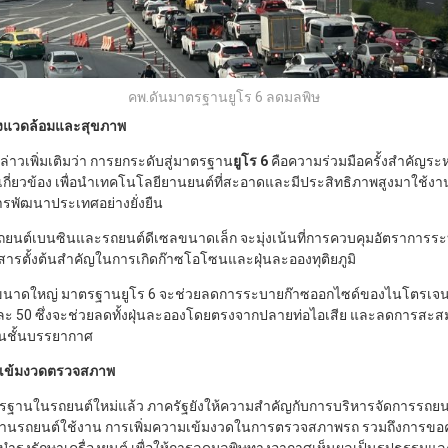
คพ.ดันมาตรฐานยูโร 6 ลดมลพิษ
ิ่งแวดล้อมและสุขภาพ
่าวเพิ่มเติมว่า การยกระดับสู่มาตรฐาน
ยูโร 6
คือความร่วมมือครั้งสำคัญระ
นเกี่ยวข้อง เพื่อนำเทคโนโลยียานยนต์ที่สะอาดและมีประสิทธิภาพสูงมาใช้ง
รพัฒนาประเทศอย่างยั่งยืน
ยนต์เบนซินและรถยนต์ดีเซลขนาดเล็ก จะมุ่งเน้นที่การควบคุมอัตราการร
นสารตั้งต้นสำคัญในการเกิดก๊าซโอโซนและฝุ่นละอองทุติยภูมิ
ขนาดใหญ่ มาตรฐานยูโร 6 จะช่วยลดการระบายก๊าซออกไซด์ของไนโตรเจนไ
ละ 50 ซึ่งจะช่วยลดทั้งฝุ่นละอองโดยตรงจากปลายท่อไอเสีย และลดการสะสมขอ
นชั้นบรรยากาศ
ารเข้มงวดตรวจสภาพ
นในรถยนต์ใหม่แล้ว ภาครัฐยังให้ความสำคัญกับการบริหารจัดการรถยนต์ที
ฐานรถยนต์ใช้งาน การเพิ่มความเข้มงวดในการตรวจสภาพรถ รวมถึงการขอค