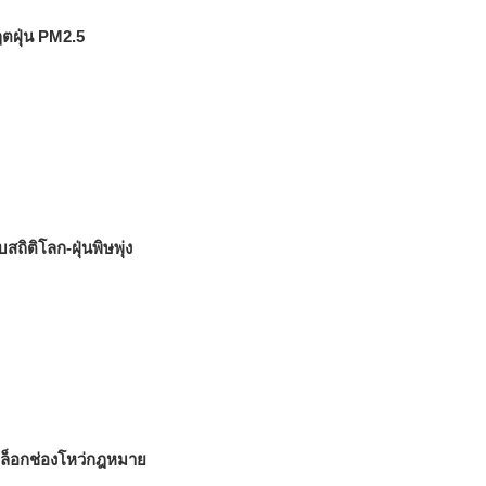
ฤตฝุ่น PM2.5
สถิติโลก-ฝุ่นพิษพุ่ง
ิดล็อกช่องโหว่กฎหมาย