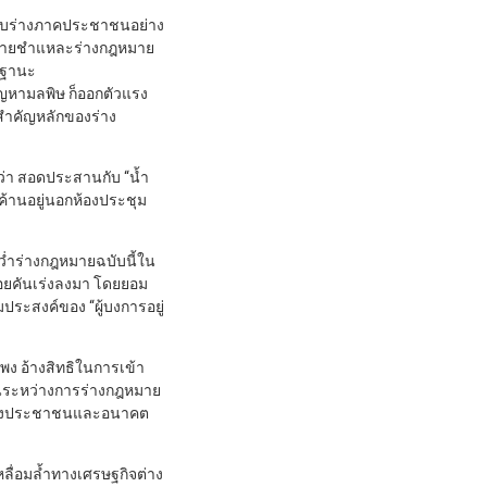
บับร่างภาคประชาชนอย่าง
อภิปรายชำแหละร่างกฎหมาย
นฐานะ
ัญหามลพิษ ก็ออกตัวแรง
ะสำคัญหลักของร่าง
่า สอดประสานกับ “น้ำ
ดค้านอยู่นอกห้องประชุม
ว่ำร่างกฎหมายฉบับนี้ใน
ถอยคันเร่งลงมา โดยยอม
ระสงค์ของ “ผู้บงการอยู่
บแพง อ้างสิทธิในการเข้า
ในระหว่างการร่างกฎหมาย
วิตของประชาชนและอนาคต
ื่อมล้ำทางเศรษฐกิจต่าง