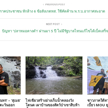
PREVIOUS POST
ภาคประชาชน หักล้าง 6 ข้อสังเกตทส. ใช้คัดค้าน พ.ร.บ.อากาศสะอาด
NEXT POST
ปัญหา ‘ปลาหมอคางดำ’ ผ่านมา 5 ปี ไม่มีรัฐบาลไหนแก้ไขได้เบ็ดเสร็
ุนทร’ – ‘สุเมธ’
ไฟเขียวสร้างอ่างเก็บน้ำคลองวัง
ชาวภาคใต้ทว
มตะวันออก
โตนด เผาบ้านของสัตว์ป่าเขาสิบห้า
เบี้ยว MOU ย