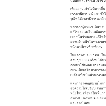
ฉบับนี้แล้ว (พ.ร.บ.เข้า
เพื่อความเข้าใจที่มากขึ
กรรมาธิการ วุฒิสภา ซึ่ง
วุฒิฯ ใช้เวลาพิจารณาอีกร
หากสภาผู้แทนฯ เห็นชอบก
แก้ไขเละเทะไม่เหลือสาร
เวลานั้นว่าผลการแก้ไข
ความคืบหน้าในช่วงเวลาน
หน้าตาขี้เหร่พิกลพิการ
ในแง่ภาคประชาชน…ในฐาน
สามัญฯ 1 ปี 7 เดือน ได
ออกมาใช้บังคับ ฝ่ายสนั
อย่างเบ็ดเสร็จ สามารถลง
เปลี่ยนชื่อเป็นสำนักง
แต่หากร่างกฎหมายไม่ผ่าน
ชิงความได้เปรียบเสนอร่า
หนึ่งใหม่ เพื่อทำให้เห
อากาศ แต่ภาคประชาชนจะถ
และอาจไม่ทัน