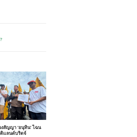
จ?
งสัญญา ‘อนุทิน’ ไฉน
ุติแลนด์บริดจ์