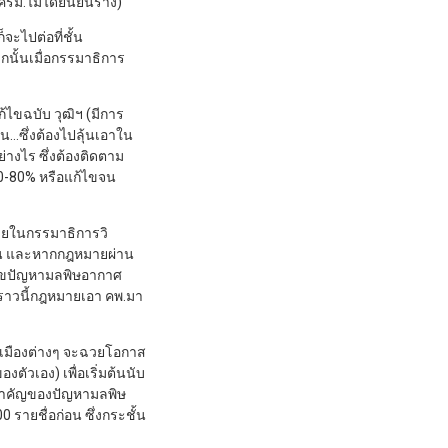
รม.ไม่ได้ยืนยันร่าง)
จะไปต่อที่ชั้น
กนั้นเมื่อกรรมาธิการ
ไขฉบับ วุฒิฯ (มีการ
…ซึ่งต้องไปลุ้นเอาใน
งไร ซึ่งต้องติดตาม
70-80% หรือแก้ไขจน
ายในกรรมาธิการวิ
้าน และหากกฎหมายผ่าน
ก้ไขปัญหามลพิษอากาศ
่คราวนี้กฎหมายเอา คพ.มา
ารเมืองต่างๆ จะฉวยโอกาส
ัวเอง) เพื่อเริ่มต้นนับ
ามสำคัญของปัญหามลพิษ
ายชื่อก่อน ซึ่งกระชั้น