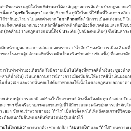
ท่าทีของพรรคภูมิใจไทย ที่ผ่านมาได้ส่งสัญญาณการคัดค้านร่างกฎหมายฉ
ตั้งแต่ “
ศุภชัย ใจสมุทร”
สส.บัญชีรายชื่อ ภูมิใจไทย ที่ใช้พื้นที่ในสภาฯ 
ำไส้ว่ากินอะไรมา ไม่แตกต่างจาก
“สุชาติ ชมกลิ่น”
นักการเมืองแห่งชลบุรี ใ
ะสิ่งแวดล้อม หน่วยงานหลักที่ต้องทำหน้าที่ปกป้องสิ่งแวดล้อมและแก้ไขป
ต (คัดค้าน) ร่างกฎหมายฉบับนี้ถึง 6 ประเด็น (ปกป้องทุนเต็มๆ) ซึ่งเป็นสาร
คืบหน้ากฎหมายอากาศสะอาดจะทราบว่า “น้ำสียง” ของนักการเมือง 2 คนที่ว
าของโรงงานผู้ปล่อยมลพิษที่รวมตัวเป็นเครือข่ายอย่างเข้มแข็ง) ที่ออกมาคั
กมาในท่วงทำนองเดียวกัน จึงมีความเป็นไปได้สูงที่พรรคสีน้ำเงินจะชูธงนำค
+สว.สีน้ำเงิน) เว้นแต่สถานการณ์ทางการเมืองบีบคั้นให้พรรคสีน้ำเงินยอม
่อในชั้นวุฒิฯ และจากนั้นค่อยไปต้มยำทำแกงให้เนื้อในของกฎหมายออกมาตามป
น้าฉากเล่นบทผู้ปรารถนาดี แต่ข้างในใจสามานย์ อ้างทั้งเรื่องต้นทุน อ้างค่าปรั
ณะ ฯลฯ ซึ่งเครือข่ายภาคเอกชนกลุ่มนี้ได้มีการแสดงพลังขย่มสาระสำคัญ
นระยะๆ ชัดเจนว่าพวกเขามอง “กำไร” เป็นตัวตั้ง หาได้เห็นถึงคุณภาพชี
ต้องแบกรับต้นทุนมลพิษที่คนรุ่นพ่อรุ่นแม่ก่อไว้
วยไม่ไหวแล้ว”
ต่างหากที่จะช่วยปกป้อง
“ลมหายใจ”
และ
“กำไร”
บนความเหล