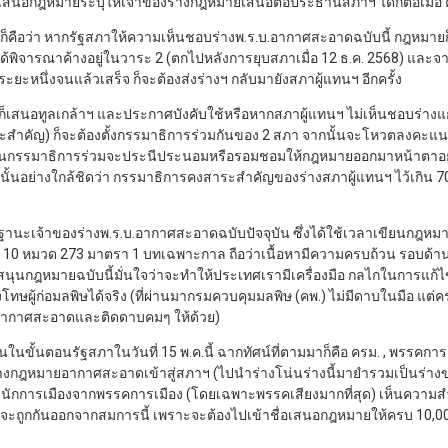
ชื่อเสนอกฎหมายระบุให้เจ้าของร่างกฎหมายเสนอต่อประธานสภาฯ ได้ก็ต่อเมื่อ ค
้น ก็คือว่า หากรัฐสภาให้ความเห็นชอบร่างพ.ร.บ.อากาศสะอาดฉบับนี้ กฎหมายก็
ได้พิจารณาค้างอยู่ในวาระ 2 (ตกไปหลังการยุบสภาเมื่อ 12 ธ.ค. 2568) และจา
ะยะหนึ่งจนแล้วเสร็จ ก็จะต้องส่งร่างฯ กลับมายังสภาผู้แทนฯ อีกครั้ง
็เสนอทูลเกล้าฯ และประกาศบังคับใช้หรือหากสภาผู้แทนฯ ไม่เห็นชอบร่างแก้
ะสำคัญ) ก็จะต้องตั้งกรรมาธิการร่วมกันของ 2 สภา จากนั้นจะโหวตลงคะแนน
ในกรรมาธิการร่วมจะประนีประนอมหรือรอมชอมให้กฎหมายออกมาหน้าตาอย่า
ั้นอย่างใกล้ชิดว่า กรรมาธิการคงสาระสำคัญของร่างสภาผู้แทนฯ ไว้เกิน 
ะเจ้าของร่างพ.ร.บ.อากาศสะอาดฉบับปัจจุบัน ซึ่งได้ใช้เวลาเขียนกฎหม
้มา 10 หมวด 273 มาตรา 1 บทเฉพาะกาล ถือว่าเนื้อหามีความครบถ้วน รอบด
บสนุนกฎหมายฉบับนี้มั่นใจว่าจะทำให้ประเทศเรามีเครื่องมือ กลไกในการแ
โทษผู้ก่อมลพิษได้จริง (ที่ผ่านมากรมควบคุมมลพิษ (คพ.) ไม่มีดาบในมือ แต
านอากาศสะอาดและติดดาบคมๆ ให้ด้วย)
ในขั้นตอนรัฐสภาในวันที่ 15 พ.ค.นี้ ฉากทัศน์ที่ตามมาก็คือ ครม. , พรรคก
งกฎหมายอากาศสะอาดเข้าสู่สภาฯ (ไปนำร่างโน่นร่างนี้มายำรวมเป็นร่างของต
็นว่า นักการเมืองจากพรรคการเมือง (โดยเฉพาะพรรคเสียงมากที่สุด) เห็นคว
ูกกันออกจากสมการนี้ เพราะจะต้องไปเข้าชื่อเสนอกฎหมายให้ครบ 10,000 ร