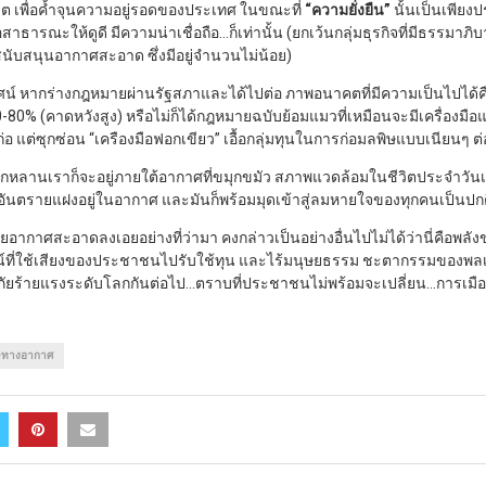
วิต เพื่อค้ำจุนความอยู่รอดของประเทศ ในขณะที่
“ความยั่งยืน”
นั้นเป็นเพียงป
าธารณะให้ดูดี มีความน่าเชื่อถือ…ก็เท่านั้น (ยกเว้นกลุ่มธุรกิจที่มีธรรมาภิบา
นับสนุนอากาศสะอาด ซึ่งมีอยู่จำนวนไม่น้อย)
กทัศน์ หากร่างกฎหมายผ่านรัฐสภาและได้ไปต่อ ภาพอนาคตที่มีความเป็นไปได้ค
-80% (คาดหวังสูง) หรือไม่ก็ได้กฎหมายฉบับย้อมแมวที่เหมือนจะมีเครื่องม
อ แต่ซุกซ่อน “เครืองมือฟอกเขียว” เอื้อกลุ่มทุนในการก่อมลพิษแบบเนียนๆ ต
ูกหลานเราก็จะอยู่ภายใต้อากาศที่ขมุกขมัว สภาพแวดล้อมในชีวิตประจำวันเ
ันตรายแฝงอยู่ในอากาศ และมันก็พร้อมมุดเข้าสู่ลมหายใจของทุกคนเป็นปกต
าศสะอาดลงเอยอย่างที่ว่ามา คงกล่าวเป็นอย่างอื่นไปไม่ได้ว่านี่คือพลัง
์ที่ใช้เสียงของประชาชนไปรับใช้ทุน และไร้มนุษยธรรม ชะตากรรมของพลเม
ภัยร้ายแรงระดับโลกกันต่อไป…ตราบที่ประชาชนไม่พร้อมจะเปลี่ยน…การเมื
ษทางอากาศ