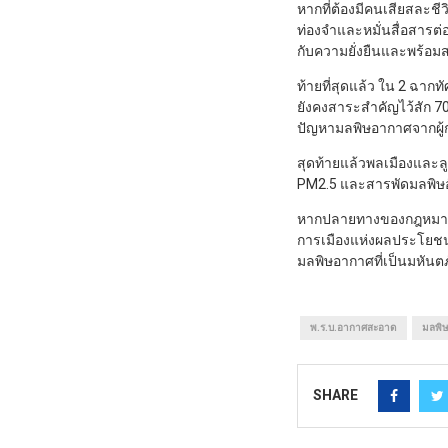
หากที่ต้องมีคนเสียสละชี
ท่องจำและหมั่นสื่อสารต่อส
กับความยั่งยืนและพร้อมส
ท้ายที่สุดแล้ว ใน 2 ฉา
ยังคงสาระสำคัญไว้สัก 70
ปัญหามลพิษอากาศจากผู้ก่
สุดท้ายแล้วพลเมืองและล
PM2.5 และสารพัดมลพิษอ
หากปลายทางของกฎหมายอาก
การเมืองแห่งผลประโยชน
มลพิษอากาศที่เป็นมหันต
พ.ร.บ.อากาศสะอาด
มลพิ
SHARE