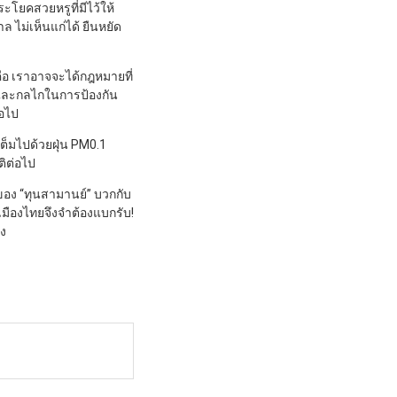
ระโยคสวยหรูที่มีไว้ให้
ล ไม่เห็นแก่ได้ ยืนหยัด
ือ เราอาจจะได้กฎหมายที่
ือและกลไกในการป้องกัน
่อไป
ต็มไปด้วยฝุ่น PM0.1
ิต่อไป
ของ “ทุนสามานย์” บวกกับ
ืองไทยจึงจำต้องแบกรับ!
อง