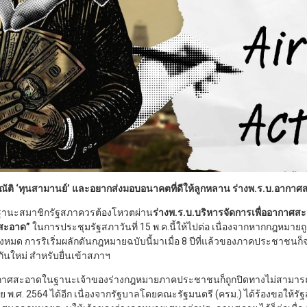
้อาณัติ ‘ทุนสามานย์’ และอยากส่งมอบอนาคตที่ดีให้ลูกหลาน ร่างพ.ร.บ.อากา
ในฐานะสมาชิกรัฐสภาควรต้องโหวตผ่าน
ร่างพ.ร.บ.บริหารจัดการเพื่ออากาศส
สะอาด”
ในการประชุมรัฐสภาวันที่ 15 พ.ค.นี้ให้ไปต่อ เนื่องจากหากกฎหมายถูก 
ทั้งหมด การริเริ่มผลักดันกฎหมายฉบับนี้มาเมื่อ 8 ปีที่แล้วของภาคประชาชน
่อกันใหม่ สำหรับยื่นเข้าสภาฯ
อากาศสะอาดในฐานะเจ้าของร่างกฎหมายภาคประชาชนก็ถูกปิดทางไม่สามารถ
าย พ.ศ. 2564 ได้อีก เนื่องจากรัฐบาลโดยคณะรัฐมนตรี (ครม.) ได้ร้องขอให้