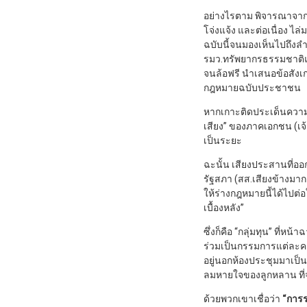
อย่างไรตาม พิจารณาจาก
โจ่งแจ้ง และต่อเนื่อง ไล่มา
ฉบับนี้จนมองเห็นไปถึงล
รมว.ทรัพยากรธรรมชาติแล
จนล้อฟรี นำเสนอข้อสังเก
กฎหมายฉบับประชาชน
หากเกาะติดประเด็นความ
เสียง” ของภาคเอกชน (เจ้
เป็นระยะ
ฉะนั้น เสียงประสานที่ออ
รัฐสภา (สส.เสียงข้างมาก
ให้ร่างกฎหมายนี้ได้ไปต
เบื้องหลัง”
ซึ่งก็คือ “กลุ่มทุน” ที่ห
ร่วมเป็นกรรมการแต่ละค
อยู่นอกห้องประชุมมาเป็
ลมหายใจของลูกหลาน ที่จะ
ด้วยพวกเขาเชื่อว่า
“การร