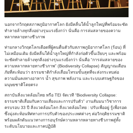
นอกจากวิกฤตสภาพภูมิอากาศโลก ยังมีคลื่นใต้น้ำลูกใหญ่ที่พร้อมจะซัด
ทำลายล้างทุกสิ่งอย่างรุนแรงยิ่งกว่า นั่นคือ การล่มสลายของความ
หลากหลายทางชีวภาพ
ท่ามกลางวิกฤตโลกเดือดที่ผู้คนตื่นตัวกับสภาพภูมิอากาศโลก (ร้อน) ที่
ไม่เหมือนเดิม ยังมีคลื่นใต้น้ำลูกใหญ่ที่กำลังก่อตัวขึ้นเงียบๆ และพร้อม
จะซัดทำลายล้างทุกสิ่งอย่างรุนแรงยิ่งกว่า นั่นคือ “การล่มสลายของ
ความหลากหลายทางชีวภาพ” (Biodiversity Collapse) สัญญาณเตือน
ภัยที่สะท้อนว่า ธรรมชาติกำลังเสื่อมโทรมขั้นสุดที่จะส่งกระทบต่อ
ความมั่นคงทางอาหาร น้ำ สุขภาพ พลังงาน และระบบเศรษฐกิจของ
มนุษยชาติโดยตรง
สถาบันสิ่งแวดล้อมไทย หรือ TEI จัดเวที “Biodiversity Collapse:
ธรรมชาติเสื่อมกับความเสี่ยงและการปรับตัว” งานสัมมนาวิชาการ
ครบรอบ 33 ปี สิ่งแวดล้อมโลก สิ่งแวดล้อมไทย : ปรับเพื่ออยู่ รู้เพื่อรอด
ซึ่งมุ่งสะท้อนทิศทางการปรับตัวของประเทศต่างๆ ต่อวิกฤติธรรมชาติ
พร้อมผลักดันแนวทางการอนุรักษ์ความหลากหลายทางชีวภาพสู่ทั้ง
ระดับนโยบายและภาคปฏิบัติ