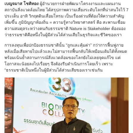
เบญจมาส โชติทอง
ผู้อำนวยการฝ่ายพัฒนาโครงงานและแผนงาน
สถาบันสิ่งแวดล้อมไทย ได้สรุปภาพความเสี่ยงระดับโลกที่น่าสนใจไว้ 7
ประเด็น อาทิ วิกฤตดินเสื่อมโทรม เป็นเรื่องด่วนที่ต้องให้ความสำคัญ
เพิ่มขึ้น ภูมิปัญญาท้องถิ่น = ความรู้ทางวิทยาศาสตร์ คือ สะพานเชื่อม
ความสมดุลระหว่างคนกับธรรมชาติ Nature is Stakeholder ต้องมอง
ว่าธรรมชาติคือหนึ่งในผู้มีส่วนได้ส่วนเสียในธุรกิจและชีวิตของเรา
การลงทุนเพื่อปกป้องธรรมชาตินั้น “ถูกและคุ้มค่า” กว่าการฟื้นฟูภาย
หลังเมื่อเสียหายไปแล้วและไม่สามารถฟื้นกลับให้เหมือนเดิมได้ทั้งหมด
พร้อมเน้นย้ำสถานการณ์สิ่งแวดล้อมของโลกยังไม่เลยจุดแก้ไข แต่
โอกาสจะน้อยลงไปเรื่อยๆ จึงต้องรีบดำเนินการโดยเร็ว เพราะ
“ธรรมชาติเป็นหนึ่งในผู้มีส่วนได้ส่วนเสียของเราเช่นกัน