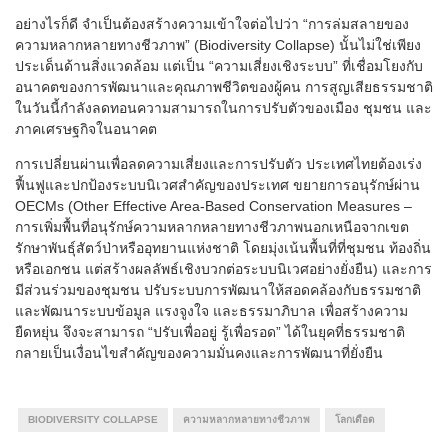
อย่างไรก็ดี จำเป็นต้องสร้างความเข้าใจต่อไปว่า “การล่มสลายของ
ความหลากหลายทางชีวภาพ” (Biodiversity Collapse) นั้นไม่ใช่เพียง
ประเด็นด้านสิ่งแวดล้อม แต่เป็น “ความเสี่ยงเชิงระบบ” ที่เชื่อมโยงกับ
อนาคตของการพัฒนาและคุณภาพชีวิตของผู้คน การสูญเสียธรรมชาติ
ในวันนี้กำลังลดทอนความสามารถในการปรับตัวของเมือง ชุมชน และ
ภาคเศรษฐกิจในอนาคต
การเปลี่ยนผ่านเพื่อลดความเสี่ยงและการปรับตัว ประเทศไทยต้องเร่ง
ฟื้นฟูและปกป้องระบบนิเวศสำคัญของประเทศ ขยายการอนุรักษ์ผ่าน
OECMs (Other Effective Area-Based Conservation Measures –
การเพิ่มพื้นที่อนุรักษ์ความหลากหลายทางชีวภาพนอกเหนือจากเขต
รักษาพันธุ์สัตว์ป่าหรืออุทยานแห่งชาติ โดยมุ่งเน้นพื้นที่ที่ชุมชน ท้องถิ่น
หรือเอกชน แต่สร้างผลลัพธ์เชิงบวกต่อระบบนิเวศอย่างยั่งยืน) และการ
มีส่วนร่วมของชุมชน ปรับระบบการพัฒนาให้สอดคล้องกับธรรมชาติ
และพัฒนาระบบข้อมูล แรงจูงใจ และธรรมาภิบาล เพื่อสร้างความ
ยืดหยุ่น จึงจะสามารถ “ปรับเพื่ออยู่ รู้เพื่อรอด” ได้ในยุคที่ธรรมชาติ
กลายเป็นเงื่อนไขสำคัญของความมั่นคงและการพัฒนาที่ยั่งยืน
BIODIVERSITY COLLAPSE
ความหลากหลายทางชีวภาพ
โลกเดือด