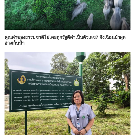
คุณค่าของธรรมชาติไม่เคยถูกรัฐตีค่าเป็นตัวเลข? จึงเฉือนป่าผุด
อ่างเก็บน้ำ