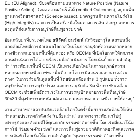
EU (EU Aligned), ขับเคลื่อนตามแนวทาง Nature Positive (Nature
Positive Action), วัดผลความสำเร็จได้ (Verified Outcomes), อยู่บนพื้น
ฐานทางวิทยาศาสตร์ (Science-based), มาตรฐานด้านความโปร่งใส
(High Integrity) และการเป็นเครื่องมือใหม่ทางการเงิน ด้วยรูปแบบการ
ลงทุนที่ส่งเสริมการอนุรักษ์ฟื้นฟูธรรมชาติ
ย้อนกลับมาที่ประเทศไทย
ธนิรัตน์ ธนวัฒน์
นักวิจัยอาวุโส สถาบันสิ่ง
แวดล้อมไทยมีการนำเสนอโอกาสใหม่ในการอนุรักษ์ความหลากหลาย
ทางชีวภาพนอกเขตพื้นที่คุ้มครอง หรือ OECMs ที่เปิดโอกาสให้ทุกภาค
ส่วนดำเนินการได้เอง หรือร่วมมือดำเนินการ โดยเน้นย้ำความสำคัญ
ว่า “การพัฒนาพื้นที่ OECM เป็นทางเลือกใหม่ในการอนุรักษ์ความ
หลากหลายทางชีวภาพของพื้นที่ ภายใต้การมีส่วนร่วมจากภาคส่วน
ต่างๆ ในการร่วมกันดูแลพื้นที่ โดยขับเคลื่อนผ่าน 3 รูปแบบ ทั้งการ
อนุรักษ์หลัก การอนุรักษ์รอง และการอนุรักษ์เสริม ซึ่งการขับเคลื่อน
OECM จะช่วยเพิ่มอัตราเร่งในการบรรลุเป้าหมายการพื้นที่อนุรักษ์
30×30 ที่มุ่งรักษาระบบนิเวศและความหลากหลายทางชีวภาพให้คงอยู่”
งานเสวนาของสถาบันสิ่งแวดล้อมไทยในครั้งนี้พยายามสะท้อนให้เห็น
ว่าหลายประเทศกำลังเร่ง “เปลี่ยนผ่าน” แนวทางการพัฒนาไปสู่
เศรษฐกิจและสังคมที่ให้คุณค่ากับธรรมชาติมากขึ้น โดยเริ่มมีแนวโน้ม
การใช้ “Nature-Positive” และการฟื้นฟูธรรมชาติที่ภาคธุรกิจและภาค
การเงินทั่วโลกเริ่มให้ความสำคัญกับ “ทุนทางธรรมชาติ” มากขึ้น