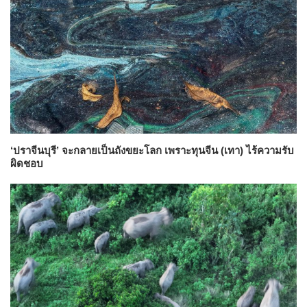
‘ปราจีนบุรี’ จะกลายเป็นถังขยะโลก เพราะทุนจีน (เทา) ไร้ความรับ
ผิดชอบ