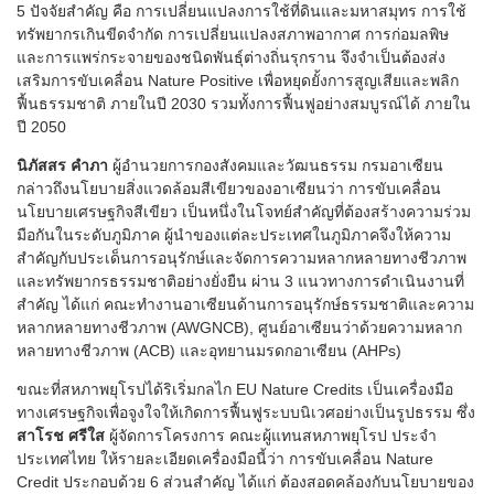
5 ปัจจัยสำคัญ คือ การเปลี่ยนแปลงการใช้ที่ดินและมหาสมุทร การใช้
ทรัพยากรเกินขีดจำกัด การเปลี่ยนแปลงสภาพอากาศ การก่อมลพิษ
และการแพร่กระจายของชนิดพันธุ์ต่างถิ่นรุกราน จึงจำเป็นต้องส่ง
เสริมการขับเคลื่อน Nature Positive เพื่อหยุดยั้งการสูญเสียและพลิก
ฟื้นธรรมชาติ ภายในปี 2030 รวมทั้งการฟื้นฟูอย่างสมบูรณ์ได้ ภายใน
ปี 2050
นิภัสสร คำภา
ผู้อำนวยการกองสังคมและวัฒนธรรม กรมอาเซียน
กล่าวถึงนโยบายสิ่งแวดล้อมสีเขียวของอาเซียนว่า การขับเคลื่อน
นโยบายเศรษฐกิจสีเขียว เป็นหนึ่งในโจทย์สำคัญที่ต้องสร้างความร่วม
มือกันในระดับภูมิภาค ผู้นำของแต่ละประเทศในภูมิภาคจึงให้ความ
สำคัญกับประเด็นการอนุรักษ์และจัดการความหลากหลายทางชีวภาพ
และทรัพยากรธรรมชาติอย่างยั่งยืน ผ่าน 3 แนวทางการดำเนินงานที่
สำคัญ ได้แก่ คณะทำงานอาเซียนด้านการอนุรักษ์ธรรมชาติและความ
หลากหลายทางชีวภาพ (AWGNCB), ศูนย์อาเซียนว่าด้วยความหลาก
หลายทางชีวภาพ (ACB) และอุทยานมรดกอาเซียน (AHPs)
ขณะที่สหภาพยุโรปได้ริเริ่มกลไก EU Nature Credits เป็นเครื่องมือ
ทางเศรษฐกิจเพื่อจูงใจให้เกิดการฟื้นฟูระบบนิเวศอย่างเป็นรูปธรรม ซึ่ง
สาโรช ศรีใส
ผู้จัดการโครงการ คณะผู้แทนสหภาพยุโรป ประจำ
ประเทศไทย ให้รายละเอียดเครื่องมือนี้ว่า การขับเคลื่อน Nature
Credit ประกอบด้วย 6 ส่วนสำคัญ ได้แก่ ต้องสอดคล้องกับนโยบายของ