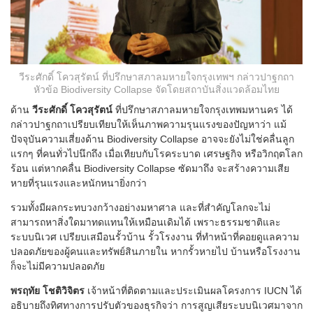
วีระศักดิ์ โควสุรัตน์ ที่ปรึกษาสภาลมหายใจกรุงเทพฯ กล่าวปาฐกถา
หัวข้อ Biodiversity Collapse จัดโดยสถาบันสิ่งแวดล้อมไทย
ด้าน
วีระศักดิ์ โควสุรัตน์
ที่ปรึกษาสภาลมหายใจกรุงเทพมหานคร ได้
กล่าวปาฐกถาเปรียบเทียบให้เห็นภาพความรุนแรงของปัญหาว่า แม้
ปัจจุบันความเสี่ยงด้าน Biodiversity Collapse อาจจะยังไม่ใช่คลื่นลูก
แรกๆ ที่คนทั่วไปนึกถึง เมื่อเทียบกับโรคระบาด เศรษฐกิจ หรือวิกฤตโลก
ร้อน แต่หากคลื่น Biodiversity Collapse ซัดมาถึง จะสร้างความเสีย
หายที่รุนแรงและหนักหนายิ่งกว่า
รวมทั้งมีผลกระทบวงกว้างอย่างมหาศาล และที่สำคัญโลกจะไม่
สามารถหาสิ่งใดมาทดแทนให้เหมือนเดิมได้ เพราะธรรมชาติและ
ระบบนิเวศ เปรียบเสมือนรั้วบ้าน รั้วโรงงาน ที่ทำหน้าที่คอยดูแลความ
ปลอดภัยของผู้คนและทรัพย์สินภายใน หากรั้วหายไป บ้านหรือโรงงาน
ก็จะไม่มีความปลอดภัย
พรฤทัย โชติวิจิตร
เจ้าหน้าที่ติดตามและประเมินผลโครงการ IUCN ได้
อธิบายถึงทิศทางการปรับตัวของธุรกิจว่า การสูญเสียระบบนิเวศมาจาก