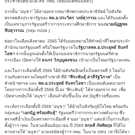
ประชาธิปัตย์ไม่ได้ สส. กทม. เลยแม้แต่ที่นั่งเดียว)
จากนั้น “อนุชา” ได้ลาออกจากสมาชิกพรรคประชาธิปัตย์ ไปสังกัด
พรรคพลังประชารัฐของ
พล.อ.ประวิตร วงษ์สุวรรณ
และได้รับแต่งตั้ง
เป็นเลขานุการรัฐมนตรีว่าการกระทรวงศึกษาธิการ ของ
นายณัฏฐพล
ทีปสุวรรณ
(กลุ่ม กปปส.)
ต่อมาในเดือนสิงหาคม 2565 ได้รับมอบหมายให้ทำหน้าที่โฆษกประจำ
สำนักนายกรัฐมนตรี หรือโฆษกรัฐบาลใน
รัฐบาลพล.อ.ประยุทธ์ จันทร์
โอชา
จากนั้นถูกแต่งตั้งให้เป็นรองเลขาธิการนายกรัฐมนตรีฝ่าย
การเมือง เปิดทางให้
ธนกร วังบุญคงชนะ
เข้ามาเป็นโฆษกรัฐบาลแทน
และในการเลือกตั้งปี 2566 ได้ย้ายสังกัดอีกครั้งเป็นพรรคที่ 3 โดยไป
ร่วมกับพรรครวมไทยสร้างชาติ ที่มี
“พีระพันธุ์ สาลีรัฐวิภาค”
เป็น
หัวหน้าพรรค และ
พล.อ.ประยุทธ์ จันทรโอชา
เป็นแคนดิเดตนายกฯ
โดยจากการเลือกตั้งปี 2566 นี้เอง “พีระพันธุ์” ได้ลาออกจาก สส. เพื่อ
เปิดทางขยับให้ “อนุชา” เลื่อนลำดับขึ้นเป็น สส.บัญชีรายชื่อแทน
กระทั่งการเลือกตั้งปี 2569 “อนุชา” ได้ย้ายไปสังกัดภูมิใจไทย พร้อมกับ
กลุ่มของ
“เอกนัฏ พร้อมพันธุ์”
รัฐมนตรีว่าการกระทรวงพลังงาน ซึ่ง
พรรคสีน้ำเงินเป็นพรรคการเมืองที่ 4 ของ “อนุชา” แต่แล้วในการเลือก
ตั้งผู้ว่าฯ กทม. ในช่วงเดือนมิถุนายน ปี 2569
สกลธี ภัททิยกุล
ก็ได้ไป
ทาบทามให้ “อนุชา” มาลงสมัครผู้ว่าฯ กทม. ในนาม ปชป. เขาจึงได้ลา