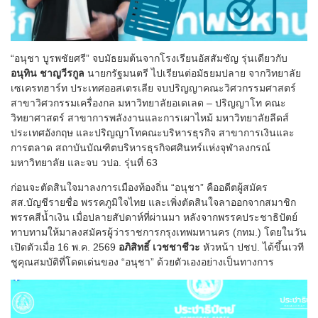
“อนุชา บูรพชัยศรี” จบมัธยมต้นจากโรงเรียนอัสสัมชัญ รุ่นเดียวกับ
อนุทิน ชาญวีรกูล
นายกรัฐมนตรี ไปเรียนต่อมัธยมปลาย จากวิทยาลัย
เซเครทฮาร์ท ประเทศออสเตรเลีย จบปริญญาคณะวิศวกรรมศาสตร์
สาขาวิศวกรรมเครื่องกล มหาวิทยาลัยอเดเลด – ปริญญาโท คณะ
วิทยาศาสตร์ สาขาการพลังงานและการเผาไหม้ มหาวิทยาลัยลีดส์
ประเทศอังกฤษ และปริญญาโทคณะบริหารธุรกิจ สาขาการเงินและ
การตลาด สถาบันบัณฑิตบริหารธุรกิจศศินทร์แห่งจุฬาลงกรณ์
มหาวิทยาลัย และจบ วปอ. รุ่นที่ 63
ก่อนจะตัดสินใจมาลงการเมืองท้องถิ่น “อนุชา” คืออดีตผู้สมัคร
สส.บัญชีรายชื่อ พรรคภูมิใจไทย และเพิ่งตัดสินใจลาออกจากสมาชิก
พรรคสีน้ำเงิน เมื่อปลายสัปดาห์ที่ผ่านมา หลังจากพรรคประชาธิปัตย์
ทาบทามให้มาลงสมัครผู้ว่าราชการกรุงเทพมหานคร (กทม.) โดยในวัน
เปิดตัวเมื่อ 16 พ.ค. 2569
อภิสิทธิ์ เวชชาชีวะ
หัวหน้า ปชป. ได้ขึ้นเวที
ชูคุณสมบัติที่โดดเด่นของ “อนุชา” ด้วยตัวเองอย่างเป็นทางการ