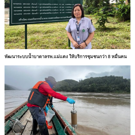
พัฒนาระบบน้ำบาดาลรพ.แม่แตง ให้บริการชุมชนกว่า 8 หมื่นคน