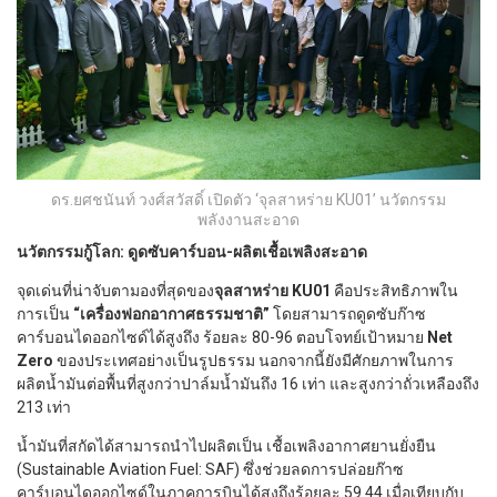
ดร.ยศชนันท์ วงศ์สวัสดิ์ เปิดตัว ‘จุลสาหร่าย KU01’ นวัตกรรม
พลังงานสะอาด
นวัตกรรมกู้โลก: ดูดซับคาร์บอน-ผลิตเชื้อเพลิงสะอาด
จุดเด่นที่น่าจับตามองที่สุดของ
จุลสาหร่าย KU01
คือประสิทธิภาพใน
การเป็น
“เครื่องฟอกอากาศธรรมชาติ”
โดยสามารถดูดซับก๊าซ
คาร์บอนไดออกไซด์ได้สูงถึง ร้อยละ 80-96 ตอบโจทย์เป้าหมาย
Net
Zero
ของประเทศอย่างเป็นรูปธรรม นอกจากนี้ยังมีศักยภาพในการ
ผลิตน้ำมันต่อพื้นที่สูงกว่าปาล์มน้ำมันถึง 16 เท่า และสูงกว่าถั่วเหลืองถึง
213 เท่า
น้ำมันที่สกัดได้สามารถนำไปผลิตเป็น เชื้อเพลิงอากาศยานยั่งยืน
(Sustainable Aviation Fuel: SAF) ซึ่งช่วยลดการปล่อยก๊าซ
คาร์บอนไดออกไซด์ในภาคการบินได้สูงถึงร้อยละ 59.44 เมื่อเทียบกับ