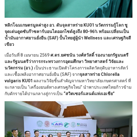
พลิกโฉมเกษตรมูลค่าสูง อว. ดันจุลสาหร่าย KU01 นวัตกรรมกู้โลก ชู
จุดเด่นดูดซับก๊าซคาร์บอนไดออกไซด์สูงถึง 80-96% พร้อมเปลี่ยนเป็น
น้ำมันอากาศยานยั่งยืน (SAF) ปั้นไทยสู่ผู้นำ Wellness และเศรษฐกิจสี
เขียว
เมื่อวันที่ 8 เมษายน 2569
ศ.ดร.ยศชนัน วงศ์สวัสดิ์ รองนายกรัฐมนตรี
และรัฐมนตรีว่าการกระทรวงการอุดมศึกษา วิทยาศาสตร์ วิจัยและ
นวัตกรรม (อว.)
เป็นประธานเปิดตัวโครงการผลิตวัตถุดิบอาหารสัตว์
และเชื้อเพลิงอากาศยานยั่งยืน (SAF) จาก
จุลสาหร่าย Chlorella
vulgaris KU01
ผลงานวิจัยชิ้นสำคัญจากมหาวิทยาลัยเกษตรศาสตร์ ที่
จะกลายเป็น “เครื่องยนต์ทางเศรษฐกิจใหม่” นำพาประเทศไทยก้าวข้าม
กับดักรายได้ปานกลางสู่การเป็น
“สวิตเซอร์แลนด์แห่งเอเชีย”