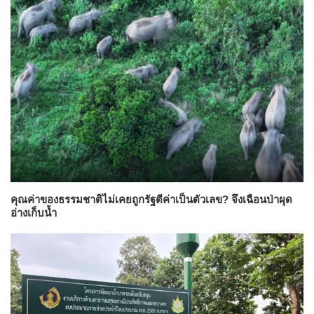
คุณค่าของธรรมชาติไม่เคยถูกรัฐตีค่าเป็นตัวเลข? จึงเฉือนป่าผุด
อ่างเก็บน้ำ