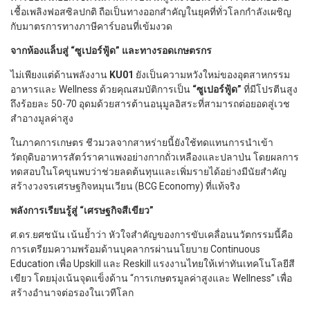
เชื้อเพลิงฟอสซิลปกติ ถือเป็นทางออกสำคัญในยุคที่ทั่วโลกกำลังเผชิญ
กับมาตรการทางภาษีคาร์บอนที่เข้มงวด
จากห้องแล็บสู่ “ซูเปอร์ฟู้ด” และทางรอดเกษตรกร
ไม่เพียงแต่ด้านพลังงาน
KU01
ยังเป็นความหวังใหม่ของอุตสาหกรรม
อาหารและ Wellness ด้วยคุณสมบัติการเป็น
“ซูเปอร์ฟู้ด”
ที่มีโปรตีนสูง
ถึงร้อยละ 50-70 อุดมด้วยสารต้านอนุมูลอิสระที่สามารถต่อยอดสู่เวช
สำอางมูลค่าสูง
ในภาคการเกษตร ชีวมวลจากสาหร่ายนี้ยังใช้ทดแทนการนำเข้า
วัตถุดิบอาหารสัตว์ราคาแพงอย่างกากถั่วเหลืองและปลาป่น โดยผลการ
ทดสอบในโคขุนพบว่าช่วยลดต้นทุนและเพิ่มรายได้อย่างมีนัยสำคัญ
สร้างวงจรเศรษฐกิจหมุนเวียน (BCG Economy) ที่แท้จริง
พลังการเรียนรู้สู่ “เศรษฐกิจสีเขียว”
ศ.ดร.ยศชนัน เน้นย้ำว่า หัวใจสำคัญของการขับเคลื่อนนวัตกรรมนี้คือ
การเตรียมความพร้อมด้านบุคลากรผ่านนโยบาย Continuous
Education เพื่อ Upskill และ Reskill แรงงานไทยให้เท่าทันเทคโนโลยีสี
เขียว โดยมุ่งเน้นจุดแข็งด้าน “การเกษตรมูลค่าสูงและ Wellness” เพื่อ
สร้างอำนาจต่อรองในเวทีโลก