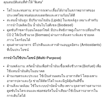
คุณสมบัติเด่นที่ทำให้ “พิเศษ”
โตไวและทนทาน: สามารถเพาะเลี้ยงได้ง่ายในสภาพอากาศของ
ประเทศไทย ทนต่อแสงแดดจัดและความร้อนได้ดี
สะสมน้ำมันสูง: มีปริมาณไขมัน (Lipids) ในเซลล์สูง เหมาะสำหรับ
การนำไปผลิตเป็น น้ำมันไบโอดีเซล (Biodiesel)
ดูดซับก๊าซคาร์บอนไดออกไซด์: มีประสิทธิภาพสูงในการเปลี่ยนก๊าซ
CO 2 ให้เป็นชีวมวล (Biomass) ผ่านการสังเคราะห์แสง ช่วยลด
ภาวะโลกร้อนได้
คุณค่าทางอาหาร: มีโปรตีนและสารต้านอนุมูลอิสระ (Antioxidants)
ที่เป็นประโยชน์
การนำไปใช้ประโยชน์ (Multi-Purpose)
ด้านพลังงาน: สกัดน้ำมันเพื่อทำน้ำมันเชื้อเพลิงชีวภาพ (Biofuel) เพื่อ
ใช้แทนน้ำมันดิบในอนาคต
ด้านเกษตรและประมง: ใช้เป็นส่วนผสมใน อาหารสัตว์ โดยเฉพาะ
อาหารปลาและกุ้ง ช่วยให้สัตว์โตไวและมีภูมิคุ้มกันดีขึ้น
ด้านสิ่งแวดล้อม: ใช้ในระบบบำบัดน้ำเสีย เพราะจุลสาหร่ายสามารถ
ดูดซับไนโตรเจนและฟอสฟอรัสในน้ำเสียมาใช้เป็นสารอาหารใน
การเติบโตได้