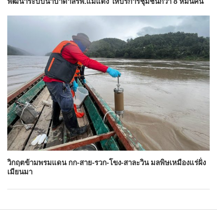
พัฒนาระบบน้ำบาดาลรพ.แม่แตง ให้บริการชุมชนกว่า 8 หมื่นคน
วิกฤตข้ามพรมแดน กก-สาย-รวก-โขง-สาละวิน มลพิษเหมืองแร่ฝั่ง
เมียนมา