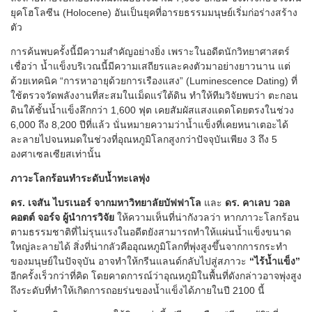
ยุคโฮโลซีน (Holocene) อันเป็นยุคที่อารยธรรมมนุษย์เริ่มก่อร่างสร้าง
ตัว
การค้นพบครั้งนี้มีความสำคัญอย่างยิ่ง เพราะในอดีตนักวิทยาศาสตร์
เชื่อว่า น้ำแข็งบริเวณนี้มีความเสถียรและคงตัวมาอย่างยาวนาน แต่
ด้วยเทคนิค “การหาอายุด้วยการเรืองแสง” (Luminescence Dating) ที่
ใช้ตรวจวัดพลังงานที่สะสมในเม็ดแร่ใต้ดิน ทำให้ทีมวิจัยพบว่า ตะกอน
ดินใต้ชั้นน้ำแข็งลึกกว่า 1,600 ฟุต เคยสัมผัสแสงแดดโดยตรงในช่วง
6,000 ถึง 8,200 ปีที่แล้ว นั่นหมายความว่าน้ำแข็งที่เคยหนาเตอะได้
ละลายไปจนหมดในช่วงที่อุณหภูมิโลกสูงกว่าปัจจุบันเพียง 3 ถึง 5
องศาเซลเซียสเท่านั้น
ภาวะโลกร้อนทำระดับน้ำทะเลพุ่ง
ดร. เจสัน ไบรเนอร์ จากมหาวิทยาลัยบัฟฟาโล
และ
ดร. คาเลบ วอล
คอตต์ จอร์จ ผู้นำการวิจัย
ให้ความเห็นที่น่ากังวลว่า หากภาวะโลกร้อน
ตามธรรมชาติที่ไม่รุนแรงในอดีตยังสามารถทำให้แผ่นน้ำแข็งขนาด
ใหญ่ละลายได้ สิ่งที่น่ากลัวคืออุณหภูมิโลกที่พุ่งสูงขึ้นจากการกระทำ
ของมนุษย์ในปัจจุบัน อาจทำให้กรีนแลนด์กลับไปสู่สภาวะ
“ไร้น้ำแข็ง”
อีกครั้งเร็วกว่าที่คิด โดยคาดการณ์ว่าอุณหภูมิในพื้นที่ดังกล่าวอาจพุ่งสูง
ถึงระดับที่ทำให้เกิดการถอยร่นของน้ำแข็งได้ภายในปี 2100 นี้