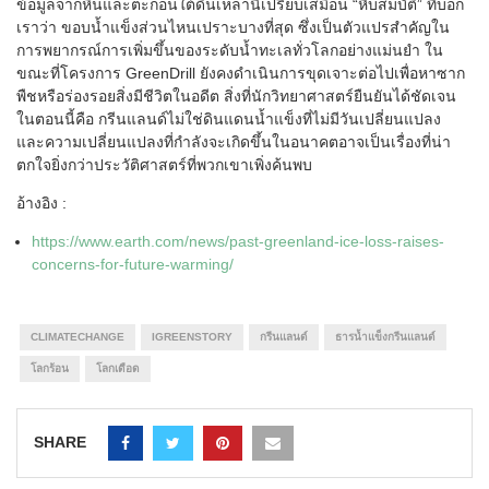
ข้อมูลจากหินและตะกอนใต้ดินเหล่านี้เปรียบเสมือน “หีบสมบัติ” ที่บอก
เราว่า ขอบน้ำแข็งส่วนไหนเปราะบางที่สุด ซึ่งเป็นตัวแปรสำคัญใน
การพยากรณ์การเพิ่มขึ้นของระดับน้ำทะเลทั่วโลกอย่างแม่นยำ ใน
ขณะที่โครงการ GreenDrill ยังคงดำเนินการขุดเจาะต่อไปเพื่อหาซาก
พืชหรือร่องรอยสิ่งมีชีวิตในอดีต สิ่งที่นักวิทยาศาสตร์ยืนยันได้ชัดเจน
ในตอนนี้คือ กรีนแลนด์ไม่ใช่ดินแดนน้ำแข็งที่ไม่มีวันเปลี่ยนแปลง
และความเปลี่ยนแปลงที่กำลังจะเกิดขึ้นในอนาคตอาจเป็นเรื่องที่น่า
ตกใจยิ่งกว่าประวัติศาสตร์ที่พวกเขาเพิ่งค้นพบ
อ้างอิง :
https://www.earth.com/news/past-greenland-ice-loss-raises-
concerns-for-future-warming/
CLIMATECHANGE
IGREENSTORY
กรีนแลนด์
ธารน้ำแข็งกรีนแลนด์
โลกร้อน
โลกเดือด
SHARE