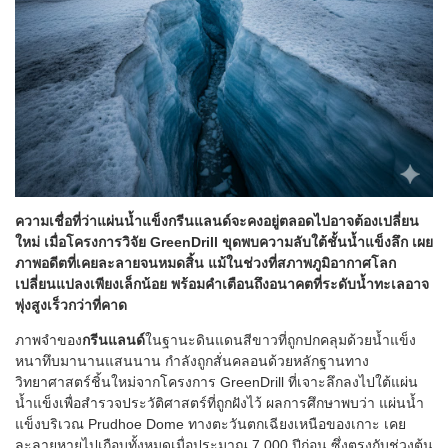
ความเชื่อที่ว่าแผ่นน้ำแข็งกรีนแลนด์จะคงอยู่ตลอดไปอาจต้องเปลี่ยน
ใหม่ เมื่อโครงการวิจัย GreenDrill ขุดพบความลับใต้ชั้นน้ำแข็งลึก เผย
ภาพอดีตที่เคยละลายจนหมดสิ้น แม้ในช่วงที่สภาพภูมิอากาศโลก
เปลี่ยนแปลงเพียงเล็กน้อย พร้อมคำเตือนถึงอนาคตที่ระดับน้ำทะเลอาจ
พุ่งสูงเร็วกว่าที่คาด
ภาพจำของ
กรีนแลนด์
ในฐานะดินแดนสีขาวที่ถูกปกคลุมด้วยน้ำแข็ง
หนาทึบมานานแสนนาน กำลังถูกสั่นคลอนด้วยหลักฐานทาง
วิทยาศาสตร์ชิ้นใหม่จากโครงการ GreenDrill ที่เจาะลึกลงไปใต้แผ่น
น้ำแข็งเพื่อสำรวจประวัติศาสตร์ที่ถูกฝังไว้ ผลการศึกษาพบว่า แผ่นน้ำ
แข็งบริเวณ Prudhoe Dome ทางตะวันตกเฉียงเหนือของเกาะ เคย
ละลายหายไปเกือบทั้งหมดเมื่อประมาณ 7,000 ปีก่อน ซึ่งตรงกับช่วงต้น