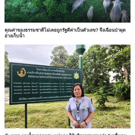
คุณค่าของธรรมชาติไม่เคยถูกรัฐตีค่าเป็นตัวเลข? จึงเฉือนป่าผุด
อ่างเก็บน้ำ