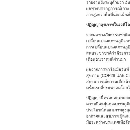
รายงานยังระบุด้วยว่า อั
ผลพวงปรากฎการณ์เกาะควา
อาจสูงกว่าพื้นที่นอกเมือ
ปฏิญญาสุขภาพในเวทีโล
จากผลพวงภัยธรรมชาติและส
เปลี่ยนแปลงสภาพภูมิอาก
การเปลี่ยนแปลงสภาพภูมิ
สหประชาชาติว่าด้วยการเ
เดือนธันวาคมที่ผ่านมา
ผลจากการหารือเมื่อวัน
สุขภาพ (COP28 UAE Clim
สถานการณ์ความเสี่ยงด้
ครั้งแรกที่ประชาคมโลก
ปฏิญญานี้ครอบคลุมขอบเ
ความยืดหยุ่นต่อสภาพภูม
ประโยชน์ต่อสุขภาพสูงส
อากาศและสุขภาพ ผู้ลงนา
มือระหว่างประเทศเพื่อ