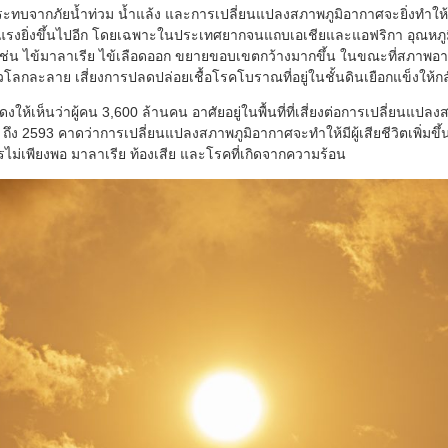
บจากภัยน้ำท่วม น้ำแล้ง และการเปลี่ยนแปลงสภาพภูมิอากาศจะยิ่งทำให้ปั
งยิ่งขึ้นไปอีก โดยเฉพาะในประเทศยากจนแถบเอเชียและแอฟริกา อุณหภูมิโลกท
เช่น ไข้มาลาเรีย ไข้เลือดออก ขยายขอบเขตกว้างมากขึ้น ในขณะที่สภาพอากาศ
้วโลกละลาย เสี่ยงการปลดปล่อยเชื้อโรคโบราณที่อยู่ในชั้นดินเยือกแข็งให้ก
ห้เห็นว่าผู้คน 3,600 ล้านคน อาศัยอยู่ในพื้นที่ที่เสี่ยงต่อการเปลี่ยนแป
 ถึง 2593 คาดว่าการเปลี่ยนแปลงสภาพภูมิอากาศจะทำให้มีผู้เสียชีวิตเพิ่ม
ม่เพียงพอ มาลาเรีย ท้องเสีย และโรคที่เกิดจากความร้อน