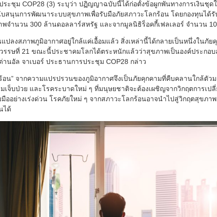
ระชุม COP28 (3) ระบุว่า ปฏิญญาฉบับนี้ได้ก่อตั้งข้อผูกพันทางการเงินชุดให
ับสนุนการพัฒนาระบบสุขภาพเพื่อรับมือภัยสภาวะโลกร้อน โดยกองทุนได้รั
าพจำนวน 300 ล้านดอลลาร์สหรัฐ และจากมูลนิธิร็อคกี้เฟลเลอร์ จำนวน 1
ลงสภาพภูมิอากาศอยู่ใกล้แค่เอื้อมแล้ว สิ่งเหล่านี้ได้กลายเป็นหนึ่งในภั
ดในศตวรรษที่ 21 ขณะนี้ประชาคมโลกได้ตระหนักแล้วว่าสุขภาพเป็นองค์ประ
ลต่านอัล จาเบอร์ ประธานการประชุม COP28 กล่าว
ร้อน” จากความแปรปรวนของภูมิอากาศจึงเป็นภัยคุกคามที่คืบคลานใกล้ตัว
มเจ็บป่วย และโรคระบาดใหม่ ๆ ที่มนุษยชาติจะต้องเผชิญจากวิกฤตการเปล
บมืออย่างเร่งด่วน โรคภัยใหม่ ๆ จากสภาวะโลกร้อนอาจนำไปสู่วิกฤตสุขภาพค
นได้