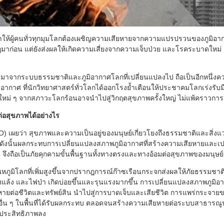
ำให้ผู้คนทั่วทุกมุมโลกต้องเผชิญความเสียหายจากความแปรปรวนของภูมิอา
มาก่อน แต่ยังส่งผลให้เกิดความเสี่ยงจากความเจ็บป่วย และโรคระบาดใหม่ 
มาจากระบบธรรมชาติและภูมิอากาศโลกที่เปลี่ยนแปลงไป ถือเป็นอีกหนึ่งค
อากาศ ที่นักวิทยาศาสตร์ทั่วโลกได้ออกโรงย้ำเตือนให้ประชาคมโลกเร่งรับมื
ยใหม่ ๆ จากสภาวะโลกร้อนอาจนำไปสู่วิกฤตสุขภาพครั้งใหญ่ ไม่แพ้คราวก
ต่อสุขภาพได้อย่างไร
 เผยว่า สุขภาพและความเป็นอยู่ของมนุษย์เกี่ยวโยงถึงธรรมชาติและสิ่งแวด
งนั้นผลกระทบการเปลี่ยนแปลงสภาพภูมิอากาศที่สร้างความเสียหายและเ
จึงถือเป็นภัยคุกคามขั้นพื้นฐานทั้งทางตรงและทางอ้อมต่อสุขภาพของมนุษย์
อุณหภูมิโลกที่เพิ่มสูงขึ้นจากปรากฎการณ์ก๊าซเรือนกระจกส่งผลให้ภัยธรรมชาต
้งแล้ง และไฟป่า เกิดบ่อยขึ้นและรุนแรงมากขึ้น การเปลี่ยนแปลงสภาพภูมิอา
หายต่อชีวิตและทรัพย์สิน นำไปสู่การบาดเจ็บและเสียชีวิต การแพร่กระจายข
อื่น ๆ ในพื้นที่ได้รับผลกระทบ ตลอดจนสร้างความเสียหายต่อระบบสาธาร
ประสิทธิภาพลง