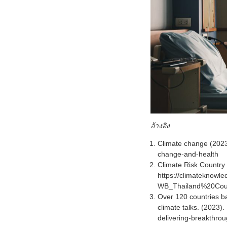
อ้างอิง
Climate change (2023)
change-and-health
Climate Risk Country 
https://climateknowle
WB_Thailand%20Coun
Over 120 countries b
climate talks. (2023)
delivering-breakthrou