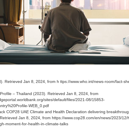
. Retrieved Jan 8, 2024, from h ttps://www.who.int/news-room/fact-shee
Profile – Thailand (2023). Retrieved Jan 8, 2024, from
dgeportal.worldbank.org/sites/default/files/2021-08/15853-
try%20Profile-WEB_0.pdf
ack COP28 UAE Climate and Health Declaration delivering breakthroug
. Retrieved Jan 8, 2024, from https://www.cop28.com/en/news/2023/12/
gh-moment-for-health-in-climate-talks