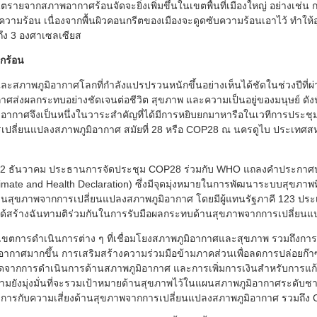
นตรายจากสภาพอากาศร้อนจัดจะยิ่งเพิ่มขึ้นในเขตพื้นที่เมืองใหญ่ อย่างเช่น
มร้อน เนื่องจากพื้นผิวคอนกรีตของเมืองจะดูดซับความร้อนเอาไว้ ทำให้อ
งถึง 3 องศาเซลเซียส
กร้อน
ภาพภูมิอากาศโลกที่กำลังแปรปรวนหนักขึ้นอย่างเห็นได้ชัดในช่วงปีที่ผ่าน
าศส่งผลกระทบอย่างชัดเจนต่อชีวิต สุขภาพ และความเป็นอยู่ของมนุษย์ ด
อากาศจึงเป็นหนึ่งในวาระสำคัญที่ได้มีการหยิบยกมาหารือในเวทีการประช
ปลี่ยนแปลงสภาพภูมิอากาศ สมัยที่ 28 หรือ COP28 ณ นครดูไบ ประเทศสหรัฐ
ที่ 2 ธันวาคม ประธานการจัดประชุม COP28 ร่วมกับ WHO แถลงคำประกาศป
ate and Health Declaration) ซึ่งมีจุดมุ่งหมายในการพัฒนาระบบสุขภาพที่
านสุขภาพจากการเปลี่ยนแปลงสภาพภูมิอากาศ โดยมีผู้แทนรัฐภาคี 123 ประ
ได้สร้างฉันทามติร่วมกันในการรับมือผลกระทบด้านสุขภาพจากการเปลี่ยน
ขตการดำเนินการต่าง ๆ ที่เชื่อมโยงสภาพภูมิอากาศและสุขภาพ รวมถึงการส
ิอากาศมากขึ้น การเสริมสร้างความร่วมมือข้ามภาคส่วนเพื่อลดการปล่อยก๊า
ุดจากการดำเนินการด้านสภาพภูมิอากาศ และการเพิ่มการเงินสำหรับการแก้
มยังมุ่งมั่นที่จะรวมเป้าหมายด้านสุขภาพไว้ในแผนสภาพภูมิอากาศระดับชา
จัดการกับความเสี่ยงด้านสุขภาพจากการเปลี่ยนแปลงสภาพภูมิอากาศ รวมถึ