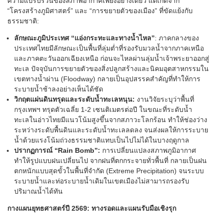
ความแปรปรวนของสภาพอากาศเพียงอย่างเดียว แต่เกิดจาก
“โครงสร้างภูมิศาสตร์” และ “การขยายตัวของเมือง” ที่ขัดแย้งกับ
ธรรมชาติ:
ลักษณะภูมิประเทศ “แอ่งกระทะและทางน้ำไหล”
: ภาคกลางของ
ประเทศไทยมีลักษณะเป็นพื้นที่ลุ่มต่ำที่รองรับมวลน้ำจากภาคเหนือ
และภาคตะวันออกเฉียงเหนือ ก่อนจะไหลผ่านลุ่มน้ำเจ้าพระยาออกสู่
ทะเล ปัจจุบันการขยายตัวของสิ่งปลูกสร้างและนิคมอุตสาหกรรมใน
เขตทางน้ำผ่าน (Floodway) กลายเป็นอุปสรรคสำคัญที่ทำให้การ
ระบายน้ำช้าลงอย่างเห็นได้ชัด
วิกฤตแผ่นดินทรุดและระดับน้ำทะเลหนุน:
งานวิจัยระบุว่าพื้นที่
กรุงเทพฯ ทรุดตัวเฉลี่ย 1-2 เซนติเมตรต่อปี ในขณะที่ระดับน้ำ
ทะเลในอ่าวไทยมีแนวโน้มสูงขึ้นจากสภาวะโลกร้อน ทำให้ช่องว่าง
ระหว่างระดับพื้นดินและระดับน้ำทะเลลดลง จนส่งผลให้การระบาย
น้ำด้วยแรงโน้มถ่วงธรรมชาติแทบเป็นไปไม่ได้ในบางฤดูกาล
ปรากฏการณ์ “Rain Bomb”:
การเปลี่ยนแปลงสภาพภูมิอากาศ
ทำให้รูปแบบฝนเปลี่ยนไป จากฝนที่ตกกระจายทั่วพื้นที่ กลายเป็นฝน
ตกหนักแบบสุดขั้วในพื้นที่จำกัด (Extreme Precipitation) จนระบบ
ระบายน้ำและท่อระบายน้ำเดิมในเขตเมืองไม่สามารถรองรับ
ปริมาณน้ำได้ทัน
กางแผนยุทธศาสตร์ปี 2569: ทางรอดและแผนรับมือเชิงรุก