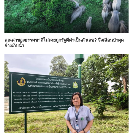
คุณค่าของธรรมชาติไม่เคยถูกรัฐตีค่าเป็นตัวเลข? จึงเฉือนป่าผุด
อ่างเก็บน้ำ