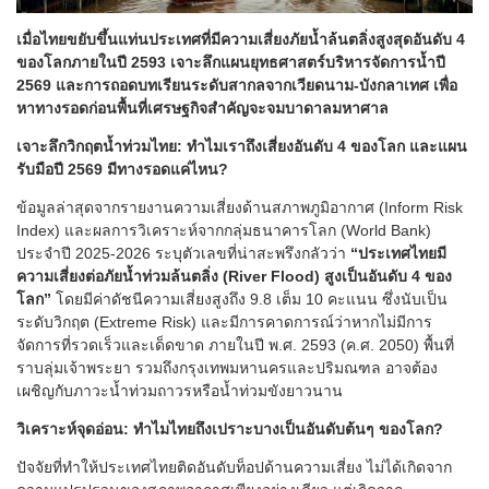
เมื่อไทยขยับขึ้นแท่นประเทศที่มีความเสี่ยงภัยน้ำล้นตลิ่งสูงสุดอันดับ 4
ของโลกภายในปี 2593 เจาะลึกแผนยุทธศาสตร์บริหารจัดการน้ำปี
2569 และการถอดบทเรียนระดับสากลจากเวียดนาม-บังกลาเทศ เพื่อ
หาทางรอดก่อนพื้นที่เศรษฐกิจสำคัญจะจมบาดาลมหาศาล
เจาะลึกวิกฤตน้ำท่วมไทย: ทำไมเราถึงเสี่ยงอันดับ 4 ของโลก และแผน
รับมือปี 2569 มีทางรอดแค่ไหน?
ข้อมูลล่าสุดจากรายงานความเสี่ยงด้านสภาพภูมิอากาศ (Inform Risk
Index) และผลการวิเคราะห์จากกลุ่มธนาคารโลก (World Bank)
ประจำปี 2025-2026 ระบุตัวเลขที่น่าสะพรึงกลัวว่า
“ประเทศไทยมี
ความเสี่ยงต่อภัยน้ำท่วมล้นตลิ่ง (River Flood) สูงเป็นอันดับ 4 ของ
โลก”
โดยมีค่าดัชนีความเสี่ยงสูงถึง 9.8 เต็ม 10 คะแนน ซึ่งนับเป็น
ระดับวิกฤต (Extreme Risk) และมีการคาดการณ์ว่าหากไม่มีการ
จัดการที่รวดเร็วและเด็ดขาด ภายในปี พ.ศ. 2593 (ค.ศ. 2050) พื้นที่
ราบลุ่มเจ้าพระยา รวมถึงกรุงเทพมหานครและปริมณฑล อาจต้อง
เผชิญกับภาวะน้ำท่วมถาวรหรือน้ำท่วมขังยาวนาน
วิเคราะห์จุดอ่อน: ทำไมไทยถึงเปราะบางเป็นอันดับต้นๆ ของโลก?
ปัจจัยที่ทำให้ประเทศไทยติดอันดับท็อปด้านความเสี่ยง ไม่ได้เกิดจาก