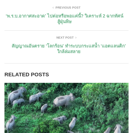
PREVIOUS POST
‘พ.ร.บ.อากาศสะอาด’ ไปต่อหรือพอแค่นี้? วิเคราะห์ 2 ฉากทัศน์
สู้ฝุ่นพิษ
NEXT POST
สัญญาณอันตราย ‘โลกร้อน’ ทำระบบกระแสน้ำ ‘แอตแลนติก’
ใกล้ล่มสลาย
RELATED POSTS