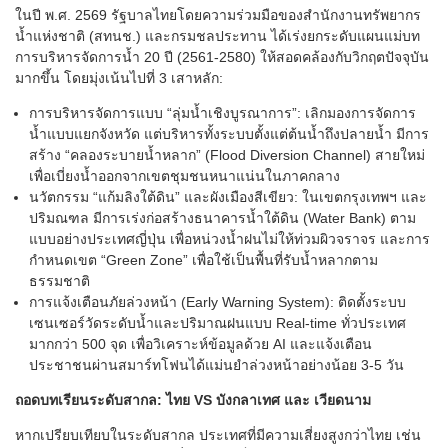
ในปี พ.ศ. 2569 รัฐบาลไทยโดยความร่วมมือของสำนักงานทรัพยากร
น้ำแห่งชาติ (สทนช.) และกรมชลประทาน ได้เร่งยกระดับแผนแม่บท
การบริหารจัดการน้ำ 20 ปี (2561-2580) ให้สอดคล้องกับวิกฤตปัจจุบัน
มากขึ้น โดยมุ่งเน้นไปที่ 3 เสาหลัก:
การบริหารจัดการแบบ “ลุ่มน้ำเชิงบูรณาการ”: เลิกมองการจัดการ
น้ำแบบแยกจังหวัด แต่บริหารทั้งระบบตั้งแต่ต้นน้ำถึงปลายน้ำ มีการ
สร้าง “คลองระบายน้ำหลาก” (Flood Diversion Channel) สายใหม่
เพื่อเบี่ยงน้ำออกจากเขตชุมชนหนาแน่นในภาคกลาง
นวัตกรรม “แก้มลิงใต้ดิน” และผังเมืองสีเขียว: ในเขตกรุงเทพฯ และ
ปริมณฑล มีการเร่งก่อสร้างธนาคารน้ำใต้ดิน (Water Bank) ตาม
แบบอย่างประเทศญี่ปุ่น เพื่อหน่วงน้ำฝนไม่ให้ท่วมผิวจราจร และการ
กำหนดเขต “Green Zone” เพื่อใช้เป็นพื้นที่รับน้ำหลากตาม
ธรรมชาติ
การแจ้งเตือนภัยล่วงหน้า (Early Warning System): ติดตั้งระบบ
เซนเซอร์วัดระดับน้ำและปริมาณฝนแบบ Real-time ทั่วประเทศ
มากกว่า 500 จุด เพื่อวิเคราะห์ข้อมูลด้วย AI และแจ้งเตือน
ประชาชนผ่านสมาร์ทโฟนได้แม่นยำล่วงหน้าอย่างน้อย 3-5 วัน
ถอดบทเรียนระดับสากล: ไทย VS บังกลาเทศ และ เวียดนาม
หากเปรียบเทียบในระดับสากล ประเทศที่มีความเสี่ยงสูงกว่าไทย เช่น