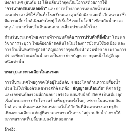
บังกลาเทศ (อันดับ 1) ได้เปลี่ยนวิกฤตเป็นโอกาสด้วยการใช้
“การเกษตรแบบลอยตัว”
และการสร้างอาคารหลบภัยน้ำท่วม
อเนกประสงค์ที่ใช้เป็นทั้งโรงเรียนและศูนย์พักพิง ขณะที่ เวียดนาม (ซึ่ง
มีความเสี่ยงใกล้เคียงกับไทย) ได้เริ่มใช้เทคโนโลยี “เขื่อนกันน้ำทะเล
หนุน” ขนาดใหญ่ในดินดอนสามเหลี่ยมปากแม่น้ำโขง
สำหรับประเทศไทย ความท้าทายหลักคือ
“การปรับตัวที่ยั่งยืน”
โดยนัก
วิชาการระบุว่า ไทยต้องกล้าตัดสินใจในเรื่องการบังคับใช้ผังเมือง และ
การย้ายพื้นที่เศรษฐกิจสำคัญออกจากจุดเสี่ยงน้ำท่วมซ้ำซาก เพราะการ
สร้างเพียงกำแพงกั้นน้ำอาจเป็นการย้ายปัญหาจากจุดหนึ่งไปสู่อีกจุด
หนึ่งเท่านั้น
บทสรุปและทางเลือกในอนาคต
การที่ประเทศไทยถูกจัดให้อยู่ในอันดับ 4 ของโลกด้านความเสี่ยงน้ำ
ท่วม ไม่ใช่เพียงตัวเลขทางสถิติ แต่คือ
“สัญญาณเตือนภัย”
ที่ภาครัฐ
และเอกชนต้องร่วมมือกันอย่างจริงจัง แผนรับมือปี 2569 เป็นเพียงจุด
เริ่มต้นของการปรับโครงสร้างพื้นฐานครั้งใหญ่ เพราะในอนาคตอัน
ใกล้ ความมั่นคงของประเทศอาจไม่ได้วัดกันที่ตัวเลขทางเศรษฐกิจ
เพียงอย่างเดียว แต่อยู่ที่ความสามารถในการ “อยู่ร่วมกับน้ำ” ภายใต้
สภาพอากาศที่เปลี่ยนแปลงไปตลอดกาล
อ้างอิง: