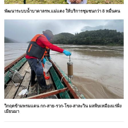
พัฒนาระบบน้ำบาดาลรพ.แม่แตง ให้บริการชุมชนกว่า 8 หมื่นคน
วิกฤตข้ามพรมแดน กก-สาย-รวก-โขง-สาละวิน มลพิษเหมืองแร่ฝั่ง
เมียนมา