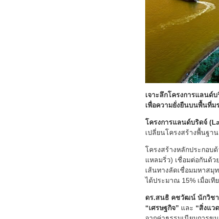
เจาะลึกโครงการแลนด์บร
เพื่อความยั่งยืนบนพื้นที
โครงการแลนด์บริดจ์ (L
เปลี่ยนโครงสร้างพื้นฐา
โครงสร้างหลักประกอบด้วย
แหลมริ่ว) เชื่อมต่อกัน
เส้นทางลัดเชื่อมมหาสมุท
ได้ประมาณ 15% เมื่อเที
ดร.สนธิ คชวัฒน์ นักวิช
“เศรษฐกิจ”
และ
“สิ่งแว
จากค่าธรรมเนียมการขนส่