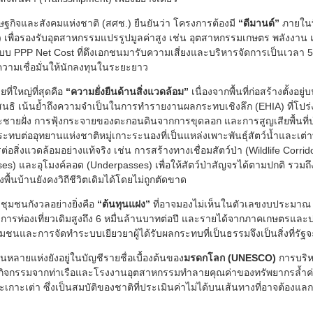
กิจและสังคมแห่งชาติ (สศช.) ยืนยันว่า โครงการต้องมี
“ดีมานด์”
ภายในพื
 เพื่อรองรับอุตสาหกรรมแปรรูปมูลค่าสูง เช่น อุตสาหกรรมเกษตร พลังงาน
 PPP Net Cost ที่ดึงเอกชนมารับความเสี่ยงและบริหารจัดการเป็นเวลา 5
งความเชื่อมั่นให้นักลงทุนในระยะยาว
ี่ใหญ่ที่สุดคือ
“ความยั่งยืนด้านสิ่งแวดล้อม”
เนื่องจากพื้นที่ก่อสร้างตั้งอย
สนธิ เน้นย้ำถึงความจำเป็นในการทำรายงานผลกระทบเชิงลึก (EHIA) ที่โป
ชายฝั่ง การฟุ้งกระจายของตะกอนดินจากการขุดลอก และการสูญเสียพื้นที่ป
ทบต่ออุทยานแห่งชาติหมู่เกาะระนองที่เป็นแหล่งเพาะพันธุ์สัตว์น้ำและเ
ต่อสิ่งแวดล้อมอย่างแท้จริง เช่น การสร้างทางเชื่อมสัตว์ป่า (Wildlife Corr
s) และอุโมงค์ลอด (Underpasses) เพื่อให้สัตว์ป่าสัญจรได้ตามปกติ รวม
พื้นบ้านยังคงวิถีชีวิตเดิมได้โดยไม่ถูกตัดขาด
ชุมชนกังวลอย่างยิ่งคือ
“ต้นทุนแฝง”
ที่อาจมองไม่เห็นในตัวเลขงบประมาณ
ท่องเที่ยวเดิมสูงถึง 6 หมื่นล้านบาทต่อปี และรายได้จากภาคเกษตรและปร
ชนและการจัดทำระบบเยียวยาผู้ได้รับผลกระทบที่เป็นธรรมจึงเป็นสิ่งที่รัฐจ
ามันหลายแห่งยังอยู่ในบัญชีรายชื่อเบื้องต้นของ
มรดกโลก (UNESCO)
การบริหา
กิจกรรมจากท่าเรือและโรงงานอุตสาหกรรมทำลายคุณค่าของทรัพยากรล้ำค่าอย
ะเกาะเต่า ซึ่งเป็นสมบัติของชาติที่ประเมินค่าไม่ได้บนเส้นทางที่อาจต้อง