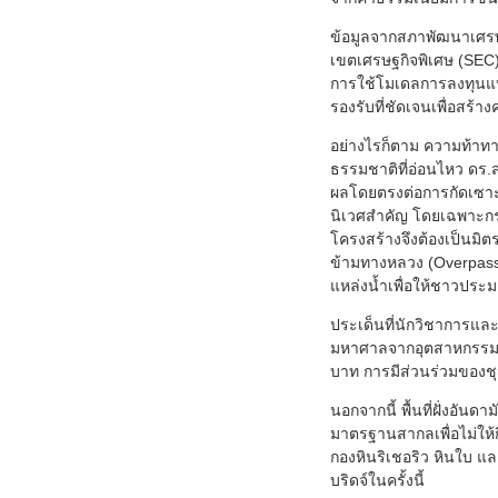
ข้อมูลจากสภาพัฒนาเศรษฐ
เขตเศรษฐกิจพิเศษ (SEC)
การใช้โมเดลการลงทุนแบบ
รองรับที่ชัดเจนเพื่อสร้า
อย่างไรก็ตาม ความท้าทายท
ธรรมชาติที่อ่อนไหว ดร.
ผลโดยตรงต่อการกัดเซาะ
นิเวศสำคัญ โดยเฉพาะกระ
โครงสร้างจึงต้องเป็นมิตร
ข้ามทางหลวง (Overpasse
แหล่งน้ำเพื่อให้ชาวประมง
ประเด็นที่นักวิชาการและ
มหาศาลจากอุตสาหกรรมการ
บาท การมีส่วนร่วมของชุม
นอกจากนี้ พื้นที่ฝั่งอันด
มาตรฐานสากลเพื่อไม่ให้
กองหินริเชอริว หินใบ แล
บริดจ์ในครั้งนี้