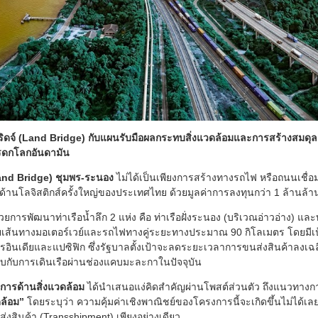
ิดจ์ (Land Bridge) กับแผนรับมือผลกระทบสิ่งแวดล้อมและการสร้างสมดุ
่มรดกโลกอันดามัน
and Bridge) ชุมพร-ระนอง
ไม่ได้เป็นเพียงการสร้างทางรถไฟ หรือถนนเชื่อม
นด้านโลจิสติกส์ครั้งใหญ่ของประเทศไทย ด้วยมูลค่าการลงทุนกว่า 1 ล้านล้
การพัฒนาท่าเรือน้ำลึก 2 แห่ง คือ ท่าเรือฝั่งระนอง (บริเวณอ่าวอ่าง) และท่
ด้วยเส้นทางมอเตอร์เวย์และรถไฟทางคู่ระยะทางประมาณ 90 กิโลเมตร โดยมี
รอินเดียและแปซิฟิก ซึ่งรัฐบาลตั้งเป้าจะลดระยะเวลาการขนส่งสินค้าลงเฉล
ยบกับการเดินเรือผ่านช่องแคบมะละกาในปัจจุบัน
าการด้านสิ่งแวดล้อม
ได้นำเสนอแง่คิดสำคัญผ่านโพสต์ส่วนตัว ถึงแนวทางก
ดล้อม”
โดยระบุว่า ความคุ้มค่าเชิงพาณิชย์ของโครงการนี้จะเกิดขึ้นไม่ได้เล
งสินค้า (Transshipment) เพียงอย่างเดียว