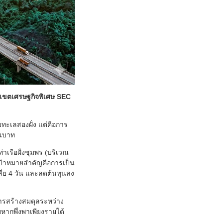
ลเขตเศรษฐกิจพิเศษ SEC
ทะเลสองฝั่ง แต่คือการ
านบาท
าเรือฝั่งชุมพร (บริเวณ
เป้าหมายสำคัญคือการเป็น
ี่ย 4 วัน และลดต้นทุนลง
ารสร้างสมดุลระหว่าง
ยหากพึ่งพาเพียงรายได้