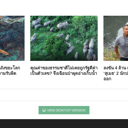
็นถังขยะโลก
คุณค่าของธรรมชาติไม่เคยถูกรัฐตีค่า
ลงขัน 4 ล้าน 
วามรับผิด
เป็นตัวเลข? จึงเฉือนป่าผุดอ่างเก็บน้ำ
‘สุเมธ’ 2 นัก
ออก
VIEW DESKTOP VERSION