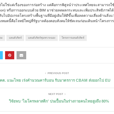
ึงไม่ใช่แค่เรื่องของการก่อสร้าง แต่คือการพิสูจน์ว่าประเทศไทยจะสามารถใช
ion) หรือการออกแบบด้วย BIM มาช่วยลดผลกระทบและเพิ่มประสิทธิภาพได้จร
ับไปอัปเกรดโครงสร้างพื้นฐานที่มีอยู่เดิมให้ดีขึ้นเพื่อลดความเสี่ยงด้านสิ่งแ
 ทั้งหมดนี้คือโจทย์ใหญ่ที่รัฐบาลต้องตอบสังคมให้ชัดเจนก่อนเดินหน้าโครงกา
้อม
แลนด์บริดจ์
แลนด์บริดจ์ชุมพร-ระนอง
โครงการแลนด์บริดจ์
PREVIOUS POST
คต. แนะไทย เร่งคำนวณคาร์บอน รับมาตรการ CBAM ส่งออกไป EU
NEXT POST
วิจัยพบ ‘ไมโครพลาสติก’ ปนเปื้อนในร่างกายคนไทยสูงถึง 80%