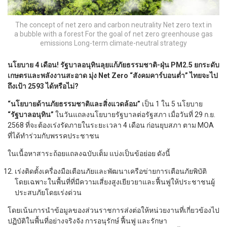
The concept of net zero and carbon neutrality Net zero text in
a bubble with a forest For the goal of net zero greenhouse gas
emissions Long-term climate-neutral strategy
นโยบาย 4 เดือน! รัฐบาลอนุทินลุยแก้ภัยธรรมชาติ-ฝุ่น PM2.5 ยกระดับ
เกษตรและพลังงานสะอาด มุ่ง Net Zero “สังคมคาร์บอนต่ำ” ไทยจะไป
ถึงเป้า 2593 ได้หรือไม่?
“นโยบายด้านภัยธรรมชาติและสิ่งแวดล้อม”
เป็น 1 ใน 5 นโยบาย
“รัฐบาลอนุทิน”
ในวันแถลงนโยบายรัฐบาลต่อรัฐสภา เมื่อวันที่ 29 ก.ย.
2568 ที่จะต้องเร่งรัดภายในระยะเวลา 4 เดือน ก่อนยุบสภา ตาม MOA
ที่ได้ทำร่วมกับพรรคประชาชน
ในเนื้อหาสาระถ้อยแถลงฉบับเต็ม แบ่งเป็นข้อย่อย ดังนี้
เร่งติดตั้งเครื่องมือเตือนภัยและพัฒนาเครือข่ายการเตือนภัยพิบัติ
โดยเฉพาะในพื้นที่ที่มีความเสี่ยงสูงเยียวยาและฟื้นฟูให้ประชาชนผู้
ประสบภัยโดยเร่งด่วน
โดยเน้นการนำข้อมูลของส่วนราชการส่งต่อให้หน่วยงานที่เกี่ยวข้องไป
ปฏิบัติในพื้นที่อย่างจริงจัง การอนุรักษ์ ฟื้นฟู และรักษา