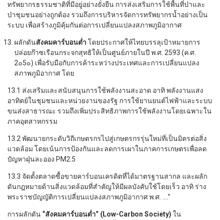
ทรัพยากรธรรมชาติที่มีอยู่อย่างยั่งยืน การส่งเสริมการใช้พื้นที่ป่าและ
ป่าชุมชนอย่างถูกต้อง รวมถึงการบริหารจัดการทรัพยากรน้ำอย่างเป็น
ระบบ เพื่อสร้างภูมิคุ้มกันต่อการเปลี่ยนแปลงสภาพภูมิอากาศ
ผลักดัน
สังคมคาร์บอนต่ำ
โดยประกาศให้ไทยบรรลุเป้าหมายการ
ปล่อยก๊าซเรือนกระจกสุทธิให้เป็นศูนย์ภายในปี พ.ศ. 2593 (ค.ศ.
2๐5๐) เพื่อรับมือกับการค้าระหว่างประเทศและการเปลี่ยนแปลง
สภาพภูมิอากาศ โดย
13.1 ส่งเสริมและสนับสนุนการใช้พลังงานสะอาด อาทิ พลังงานแสง
อาทิตย์ในชุมชนและหน่วยงานของรัฐ การใช้ยานยนต์ไฟฟ้าและระบบ
ขนส่งสาธารณะ รวมถึงเพิ่มประสิทธิภาพการใช้พลังงานโดยเฉพาะใน
ภาคอุตสาหกรรม
13.2 พัฒนายกระดับวิถีเกษตรกรไปสู่เกษตรกรรุ่นใหม่ที่เป็นมิตรต่อสิ่ง
แวดล้อม โดยเน้นการป้องกันและลดการเผาในภาคการเกษตรเพื่อลด
ปัญหาฝุ่นละออง PM2.5
13.3 จัดตั้งตลาดซื้อขายคาร์บอนเครดิตที่ได้มาตรฐานสากล และผลัก
ดันกฎหมายด้านสิ่งแวดล้อมที่สำคัญให้มีผลบังคับใช้โดยเร็ว อาทิ ร่าง
พระราชบัญญัติการเปลี่ยนแปลงสภาพภูมิอากาศ พ.ศ. ….”
การผลักดัน
“สังคมคาร์บอนต่ำ” (Low-Carbon Society)
ใน