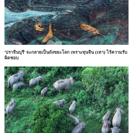
‘ปราจีนบุรี’ จะกลายเป็นถังขยะโลก เพราะทุนจีน (เทา) ไร้ความรับ
ผิดชอบ