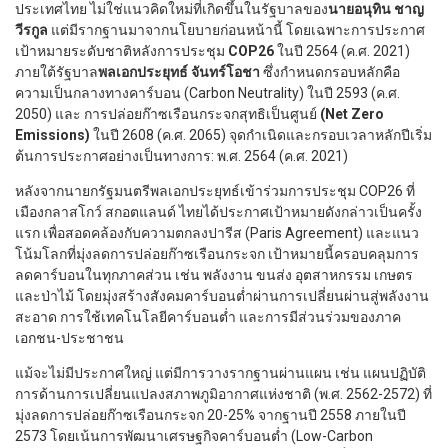
ประเทศไทย ไม่ใช่แนวคิดใหม่ที่เกิดขึ้นในรัฐบาลของ
นายอนุทิน ชาญ
วีรกูล
แต่มีรากฐานมาจากนโยบายก่อนหน้านี้ โดยเฉพาะการประกาศ
เป้าหมายระดับชาติหลังการประชุม
COP26
ในปี 2564 (ค.ศ. 2021)
ภายใต้รัฐบาล
พลเอกประยุทธ์ จันทร์โอชา
ซึ่งกำหนดกรอบหลักคือ
ความเป็นกลางทางคาร์บอน (Carbon Neutrality) ในปี 2593 (ค.ศ.
2050) และ การปล่อยก๊าซเรือนกระจกสุทธิเป็นศูนย์
(Net Zero
Emissions)
ในปี 2608 (ค.ศ. 2065) จุดกำเนิดและกรอบเวลาหลักปีเริ่ม
ต้นการประกาศอย่างเป็นทางการ: พ.ศ. 2564 (ค.ศ. 2021)
หลังจากนายกรัฐมนตรีพลเอกประยุทธ์เข้าร่วมการประชุม COP26 ที่
เมืองกลาสโกว์ สกอตแลนด์ ไทยได้ประกาศเป้าหมายดังกล่าวเป็นครั้ง
แรก เพื่อสอดคล้องกับความตกลงปารีส (Paris Agreement) และแนว
โน้มโลกที่มุ่งลดการปล่อยก๊าซเรือนกระจก เป้าหมายนี้ครอบคลุมการ
ลดคาร์บอนในทุกภาคส่วน เช่น พลังงาน ขนส่ง อุตสาหกรรม เกษตร
และป่าไม้ โดยมุ่งสร้างสังคมคาร์บอนต่ำผ่านการเปลี่ยนผ่านสู่พลังงาน
สะอาด การใช้เทคโนโลยีคาร์บอนต่ำ และการมีส่วนร่วมของภาค
เอกชน-ประชาชน
แม้จะไม่มีประกาศใหญ่ แต่มีการวางรากฐานผ่านแผน เช่น แผนปฏิบัติ
การด้านการเปลี่ยนแปลงสภาพภูมิอากาศแห่งชาติ (พ.ศ. 2562-2572) ที่
มุ่งลดการปล่อยก๊าซเรือนกระจก 20-25% จากฐานปี 2558 ภายในปี
2573 โดยเน้นการพัฒนาเศรษฐกิจคาร์บอนต่ำ (Low-Carbon