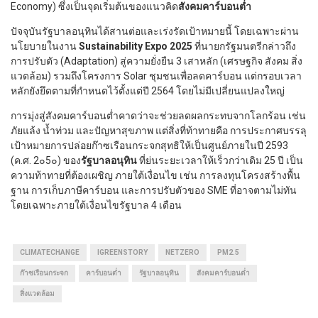
Economy) ซึ่งเป็นจุดเริ่มต้นของแนวคิด
สังคมคาร์บอนต่ำ
ปัจจุบันรัฐบาลอนุทินได้สานต่อและเร่งรัดเป้าหมายนี้ โดยเฉพาะผ่าน
นโยบายในงาน
Sustainability Expo 2025
ที่นายกรัฐมนตรีกล่าวถึง
การปรับตัว (Adaptation) สู่ความยั่งยืน 3 เสาหลัก (เศรษฐกิจ สังคม สิ่ง
แวดล้อม) รวมถึงโครงการ Solar ชุมชนเพื่อลดคาร์บอน แต่กรอบเวลา
หลักยังยึดตามที่กำหนดไว้ตั้งแต่ปี 2564 โดยไม่มีเปลี่ยนแปลงใหญ่
การมุ่งสู่สังคมคาร์บอนต่ำคาดว่าจะช่วยลดผลกระทบจากโลกร้อน เช่น
ภัยแล้ง น้ำท่วม และปัญหาสุขภาพ แต่สิ่งที่ท้าทายคือ การประกาศบรรลุ
เป้าหมายการปล่อยก๊าซเรือนกระจกสุทธิให้เป็นศูนย์ภายในปี 2593
(ค.ศ. 2๐5๐) ของ
รัฐบาลอนุทิน
ที่ย่นระยะเวลาให้เร็วกว่าเดิม 25 ปี เป็น
ความท้าทายที่ต้องเผชิญ ภายใต้เงื่อนไข เช่น การลงทุนโครงสร้างพื้น
ฐาน การเก็บภาษีคาร์บอน และการปรับตัวของ SME ที่อาจตามไม่ทัน
โดยเฉพาะภายใต้เงื่อนไขรัฐบาล 4 เดือน
CLIMATECHANGE
IGREENSTORY
NETZERO
PM2.5
ก๊าซเรือนกระจก
คาร์บอนต่ำ
รัฐบาลอนุทิน
สังคมคาร์บอนต่ำ
สิ่งแวดล้อม