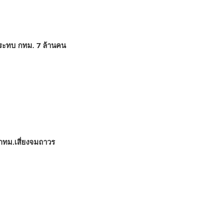
 กระทบ กทม. 7 ล้านคน
 กทม.เสี่ยงจมถาวร