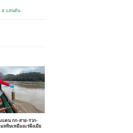
1.8 แสนตัน
รมแดน กก-สาย-รวก-
มลพิษเหมืองแร่ฝั่งเมีย