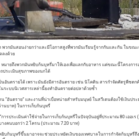
่า พวกมันสอนง่ายกว่าและมีโอกาสสูงที่พวกมันเรียนรู้จากกันและกัน ในขณะเด
ลดลงด้วย
 หมายถึงพวกมันหยิบก้นบุหรี่มาให้เองเพื่อแลกกับอาหาร แต่ขณะนี้โครงการ
มารถประเมินสุขภาพของนกได้
จเป็นอันตรายได้ เพราะมันยังมีสารอันตราย เช่น นิโคติน สารกำจัดศัตรูพืชต
ไปในระบบนิเวศสารเหล่านี้ยงทำอันตรายต่อปลาด้วยซ้ำ
็นงาน “อันตราย” และงานที่น่าเบื่อหน่ายสำหรับมนุษย์ ในสวีเดนต้องใช้เงิน
านบาท) ในการเก็บก้นบุหรี่
 “การประเมินค่าใช้จ่ายในการเก็บก้นบุหรี่ในปัจจุบันอยู่ที่ประมาณ 80 เออเ
ิ้น บางคนบอกว่า 2 โครน (ประมาณ 7.20 บาท)
ยิบก้นบุหรี่ขึ้นมาอาจจะช่วยประหยัดเงินของเทศบาลในการกำจัดก้นบุหรี่ถึงครั