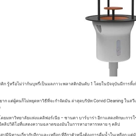
รู้หรือไม่ว่าก้นบุหรี่เป็นมลภาวะพลาสติกอันดับ 1 โดยในปัจจุบันมีการทิ้ง
เก็บยาก แต่ผู้คนก็ไม่หยุดหาวิธีที่จะกำจัดมัน ล่าสุดบริษัท Corvid Cleaning ในส
ว
ดยมหาวิทยาลัยแห่งแคลิฟอร์เนีย – ซานตา บาร์บาร่า อีกาแสดงทักษะการใช้เ
ังมีคลิปวิดิโอที่แสดงความฉลาดของมันในการหาอาหารหลาย ๆ คลิป
ปมีนิทานเกี่ยวกับอีกาและเหยือก ที่อีกาตัวหนึ่งต้องการดื่มน้ำในเหยือก แต่ม