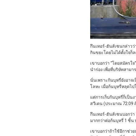
กึนเทอร์-ฮันส์เซนกล่าวว
กินขยะโดยไม่ได้ตั้งใจก็
เขาบอกว่า “โดยสมัครใจ”
นำร่อง เพื่อที่บริษัทสา
นั่นเพราะก้นบุหรี่ยังอา
โลหะ เมื่อก้นบุหรี่หลุด
แต่การเก็บก้นบุหรี่ก็เป
สวีเดน (ประมาณ 72.09 ล้
กึนเทอร์-ฮันส์เซนบอกว่า
มากกว่าต่อก้นบุหรี่ 1 ช
เขาบอกว่าถ้าใช้อีกาช่วยห