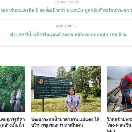
PREVIOUS POST
ยคาร์บอนเครดิต ปี 65 ตั้งเป้ากว่า 6 แสนไร่ ดูดกลับก๊าซเรือนกระจก 
NEXT POST
ช่วง 20 ปีน้ำแข็งกรีนแลนด์ ละลายหนักกระทบคนนับ 100 ล้าน
คยถูกรัฐตีค่า
พัฒนาระบบน้ำบาดาลรพ.แม่แตง ให้
วิกฤตข้ามพ
ุดอ่างเก็บน้ำ
บริการชุมชนกว่า 8 หมื่นคน
โขง-สาละวิน 
นมา