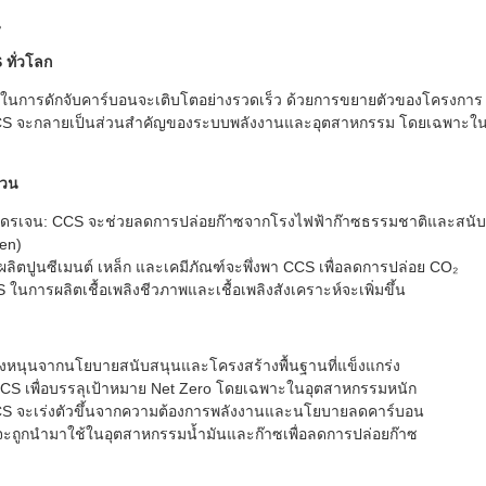
น
 ทั่วโลก
ถในการดักจับคาร์บอนจะเติบโตอย่างรวดเร็ว ด้วยการขยายตัวของโครงก
CCS จะกลายเป็นส่วนสำคัญของระบบพลังงานและอุตสาหกรรม โดยเฉพาะใน
ส่วน
ดรเจน: CCS จะช่วยลดการปล่อยก๊าซจากโรงไฟฟ้าก๊าซธรรมชาติและสนั
gen)
ลิตปูนซีเมนต์ เหล็ก และเคมีภัณฑ์จะพึ่งพา CCS เพื่อลดการปล่อย CO₂
ในการผลิตเชื้อเพลิงชีวภาพและเชื้อเพลิงสังเคราะห์จะเพิ่มขึ้น
แรงหนุนจากนโยบายสนับสนุนและโครงสร้างพื้นฐานที่แข็งแกร่ง
้ CCS เพื่อบรรลุเป้าหมาย Net Zero โดยเฉพาะในอุตสาหกรรมหนัก
CS จะเร่งตัวขึ้นจากความต้องการพลังงานและนโยบายลดคาร์บอน
ะถูกนำมาใช้ในอุตสาหกรรมน้ำมันและก๊าซเพื่อลดการปล่อยก๊าซ