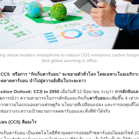
ng virtual modern smartphone to reduce CO2 emissions carbon footpri
limit global warming in office
CS หรือการ “กักเก็บคาร์บอน” จะขยายตัวทั่วโลก โดยเฉพาะในอเมริกาเหน
ลาดคาร์บอน นำไปสู่ความยั่งยืนในระยะยาว
sition Outlook: CCS to 2050
เมื่อวันที่ 12 มิถุนายน ระบุว่า
การดักจับแล
คาดการณ์ว่า ความสามารถในการดักจับและกักเก็บ
คาร์บอน
จะเพิ่มขึ้น 4 เท่
่องจากความไม่แน่นอนทางเศรษฐกิจ นโยบายที่เปลี่ยนแปลง และการลงทุนที่ไ
ิดช่องว่างระหว่างเป้าหมายการลดคาร์บอนและสิ่งที่ทำได้จริง
์บอน (CCS) คืออะไร
ักเก็บคาร์บอน เป็นเทคโนโลยีที่ช่วยลดการปล่อยก๊าซคาร์บอนไดออกไซด์ 