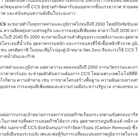
โดยดักจับคาร์บอนขนส่งไปยังสถานที่กักเก็บ และเก็บไว้ในชั้นหินใต้ดินอย
ผลิตวัสดุนอกจากนี้ CCS ยังช่วยกำจัดคาร์บอนออกจากชั้นบรรยากาศ ช่วย
กาศ และสนับสนุนความยั่งยืนในระยะยาว
CS
จะขยายตัวในทุกภาคส่วนและภูมิภาคไปจนถึงปี 2050 โดยมีปัจจัยขับเคล
จน ความยืดหยุ่นทางเศรษฐกิจ และการลงทุนที่เพียงพอ คาดว่าในปี 2030 ค
 และในปี 2040 ถึง 2050 จะกลายเป็นส่วนสำคัญของระบบพลังงานและอุต
โดรเจนสีน้ำเงิน อุตสาหกรรมหนัก และการขนส่งที่ใช้เชื้อเพลิงชีวภาพ ภูม
่น เครดิตภาษี ในขณะที่ยุโรปมุ่งสู่เป้าหมาย Net Zero จีนจะเร่งใช้ CC
ภาคน้ำมันและก๊าซ
่กับภาคส่วนและภูมิภาค แต่คาดว่าจะลดลงจนถึงปี 2050 จากนวัตกรรมแล
ราคาคาร์บอน จะช่วยผลักดันความต้องการ CCS โดยเฉพาะเทคโนโลยีที่มีร
งไรก็ตาม ความท้าทาย เช่น การขาดโครงสร้างพื้นฐาน ความผันผวนทางเศ
ุปสรรค การลงทุนที่เพียงพอและความร่วมมือระหว่างรัฐบาล ภาคเอกชน 
ิ่งต่อการบรรลุเป้าหมายการลดการปล่อยก๊าซเรือนกระจกตามข้อตกลงปารี
นภาคส่วนที่ลดการปล่อยก๊าซได้ยาก เช่น อุตสาหกรรมปูนซีเมนต์ เหล็ก เ
สซิล นอกจากนี้ CCS ยังสนับสนุนการกำจัดคาร์บอน (Carbon Removal) ซึ
วามยั่งยืนของระบบนิเวศและต่อสู้กับการเปลี่ยนแปลงสภาพภูมิอากาศในระ