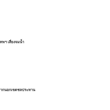
เทพฯ เสี่ยงจมน้ำ
ซ้ำซากนอกเขตชลประทาน