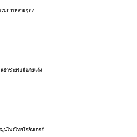
นกรรมการหลายชุด?
่นยำช่วยรับมือภัยแล้ง
สมุนไพรไทยโกอินเตอร์