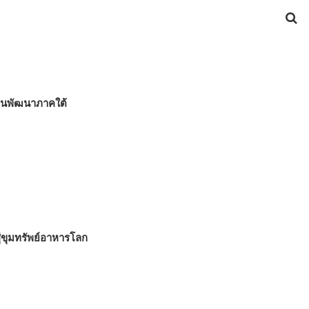
แผนพัฒนาภาคใต้
ู่ขุมทรัพย์อาหารโลก