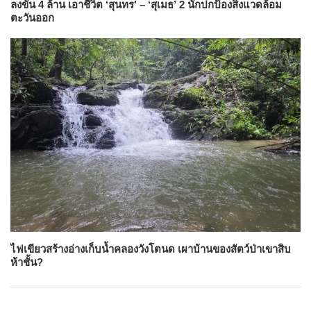
ลงขัน 4 ล้าน เอาชีวิต ‘สุนทร’ – ‘สุเมธ’ 2 นักปกป้องสิ่งแวดล้อม
ตะวันออก
ไฟเขียวสร้างอ่างเก็บน้ำคลองวังโตนด เผาบ้านของสัตว์ป่าเขาสิบ
ห้าชั้น?