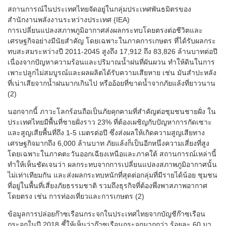
สถานการณ์ในประเทศไทยจัดอยู่ในกลุ่มประเทศพันธมิตรของ
สำนักงานพลังงานระหว่างประเทศ (IEA)
การเปลี่ยนแปลงสภาพภูมิอากาศส่งผลกระทบโดยตรงต่อชีวิตและ
เศรษฐกิจอย่างมีนัยสำคัญ โดยเฉพาะในภาคการเกษตร ที่ได้รับผลกระ
ทบสะสมระหว่างปี 2011-2045 สูงถึง 17,912 ถึง 83,826 ล้านบาทต่อปี
เนื่องจากปัญหาความร้อนและปริมาณน้ำฝนที่ผันผวน ทำให้ดินในการ
เพาะปลูกไม่สมบูรณ์และผลผลิตได้รับความเสียหาย เช่น มันสำปะหลัง
ที่เน่าเสียจากน้ำฝนมากเกินไป หรืออ้อยที่ขาดน้ำจากภัยแล้งที่ยาวนาน
(2)
นอกจากนี้ ภาวะโลกร้อนถือเป็นภัยคุกคามที่สำคัญต่อชุมชนชายฝั่ง ใน
ประเทศไทยมีพื้นที่ชายฝั่งราว 23% ที่ต้องเผชิญกับปัญหาการกัดเซาะ
และสูญเสียพื้นที่ถึง 1-5 เมตรต่อปี ซึ่งส่งผลให้เกิดความสูญเสียทาง
เศรษฐกิจมากถึง 6,000 ล้านบาท ภัยแล้งก็เป็นอีกหนึ่งความเสี่ยงที่สูง
โดยเฉพาะในภาคตะวันออกเฉียงเหนือและภาคใต้ สถานการณ์เหล่านี้
ทำให้เห็นชัดเจนว่า ผลกระทบจากการเปลี่ยนแปลงสภาพภูมิอากาศนั้น
ไม่เท่าเทียมกัน และส่งผลกระทบหนักที่สุดต่อกลุ่มที่มีรายได้น้อย ชุมชน
ที่อยู่ในพื้นที่เสี่ยงภัยธรรมชาติ รวมถึงธุรกิจที่ต้องพึ่งพาสภาพอากาศ
โดยตรง เช่น การท่องเที่ยวและการเกษตร (2)
ข้อมูลการปล่อยก๊าซเรือนกระจกในประเทศไทยจากบัญชีก๊าซเรือน
กระจกในปี 2018 ชี้ให้เห็นว่าก๊าซเรือนกระจกมากกว่า ร้อยละ 60 มา