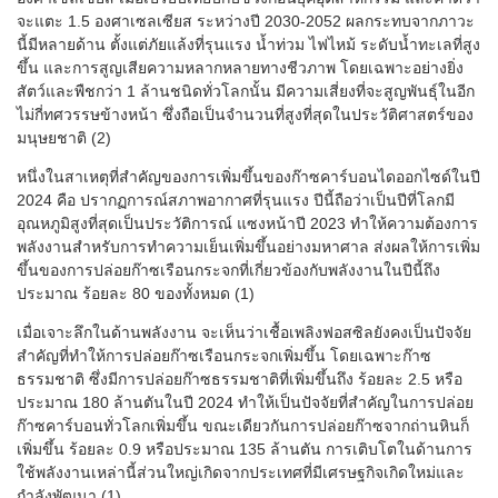
จะแตะ 1.5 องศาเซลเซียส ระหว่างปี 2030-2052 ผลกระทบจากภาวะ
นี้มีหลายด้าน ตั้งแต่ภัยแล้งที่รุนแรง น้ำท่วม ไฟไหม้ ระดับน้ำทะเลที่สูง
ขึ้น และการสูญเสียความหลากหลายทางชีวภาพ โดยเฉพาะอย่างยิ่ง
สัตว์และพืชกว่า 1 ล้านชนิดทั่วโลกนั้น มีความเสี่ยงที่จะสูญพันธุ์ในอีก
ไม่กี่ทศวรรษข้างหน้า ซึ่งถือเป็นจำนวนที่สูงที่สุดในประวัติศาสตร์ของ
มนุษยชาติ (2)
หนึ่งในสาเหตุที่สำคัญของการเพิ่มขึ้นของก๊าซคาร์บอนไดออกไซด์ในปี
2024 คือ ปรากฏการณ์สภาพอากาศที่รุนแรง ปีนี้ถือว่าเป็นปีที่โลกมี
อุณหภูมิสูงที่สุดเป็นประวัติการณ์ แซงหน้าปี 2023 ทำให้ความต้องการ
พลังงานสำหรับการทำความเย็นเพิ่มขึ้นอย่างมหาศาล ส่งผลให้การเพิ่ม
ขึ้นของการปล่อยก๊าซเรือนกระจกที่เกี่ยวข้องกับพลังงานในปีนี้ถึง
ประมาณ ร้อยละ 80 ของทั้งหมด (1)
เมื่อเจาะลึกในด้านพลังงาน จะเห็นว่าเชื้อเพลิงฟอสซิลยังคงเป็นปัจจัย
สำคัญที่ทำให้การปล่อยก๊าซเรือนกระจกเพิ่มขึ้น โดยเฉพาะก๊าซ
ธรรมชาติ ซึ่งมีการปล่อยก๊าซธรรมชาติที่เพิ่มขึ้นถึง ร้อยละ 2.5 หรือ
ประมาณ 180 ล้านตันในปี 2024 ทำให้เป็นปัจจัยที่สำคัญในการปล่อย
ก๊าซคาร์บอนทั่วโลกเพิ่มขึ้น ขณะเดียวกันการปล่อยก๊าซจากถ่านหินก็
เพิ่มขึ้น ร้อยละ 0.9 หรือประมาณ 135 ล้านตัน การเติบโตในด้านการ
ใช้พลังงานเหล่านี้ส่วนใหญ่เกิดจากประเทศที่มีเศรษฐกิจเกิดใหม่และ
กำลังพัฒนา (1)