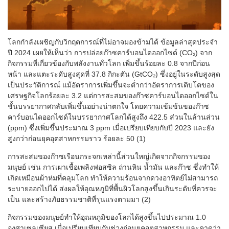
โลกกำลังเผชิญกับวิกฤตการณ์ที่ไม่อาจมองข้ามได้ ข้อมูลล่าสุดประจำ
ปี 2024 เผยให้เห็นว่า การปล่อยก๊าซคาร์บอนไดออกไซด์ (CO₂) จาก
กิจกรรมที่เกี่ยวข้องกับพลังงานทั่วโลก เพิ่มขึ้นร้อยละ 0.8 จากปีก่อน
หน้า และแตะระดับสูงสุดที่ 37.8 กิกะตัน (GtCO₂) ซึ่งอยู่ในระดับสูงสุด
เป็นประวัติการณ์ แม้อัตราการเพิ่มขึ้นจะต่ำกว่าอัตราการเติบโตของ
เศรษฐกิจโลกร้อยละ 3.2 แต่การสะสมของก๊าซคาร์บอนไดออกไซด์ใน
ชั้นบรรยากาศกลับเพิ่มขึ้นอย่างน่าตกใจ โดยความเข้มข้นของก๊าซ
คาร์บอนไดออกไซด์ในบรรยากาศโลกได้สูงถึง 422.5 ส่วนในล้านส่วน
(ppm) ซึ่งเพิ่มขึ้นประมาณ 3 ppm เมื่อเปรียบเทียบกับปี 2023 และยัง
สูงกว่าก่อนยุคอุตสาหกรรมราว ร้อยละ 50 (1)
การสะสมของก๊าซเรือนกระจกเหล่านี้ส่วนใหญ่เกิดจากกิจกรรมของ
มนุษย์ เช่น การเผาเชื้อเพลิงฟอสซิล ถ่านหิน น้ำมัน และก๊าซ ซึ่งทำให้
เกิดเหมือนผ้าห่มที่คลุมโลก ทำให้ความร้อนจากดวงอาทิตย์ไม่สามารถ
ระบายออกไปได้ ส่งผลให้อุณหภูมิที่พื้นผิวโลกสูงขึ้นเกินระดับที่ควรจะ
เป็น และสร้างภัยธรรมชาติที่รุนแรงตามมา (2)
กิจกรรมของมนุษย์ทำให้อุณหภูมิของโลกได้สูงขึ้นไปประมาณ 1.0
องศาเซลเซียส เมื่อเปรียบเทียบกับช่วงก่อนยุคอุตสาหกรรม และคาดว่า