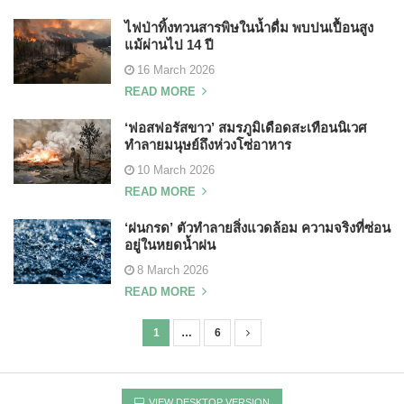
ไฟป่าทิ้งทวนสารพิษในน้ำดื่ม พบปนเปื้อนสูง
แม้ผ่านไป 14 ปี
16 March 2026
READ MORE
‘ฟอสฟอรัสขาว’ สมรภูมิเดือดสะเทือนนิเวศ
ทำลายมนุษย์ถึงห่วงโซ่อาหาร
10 March 2026
READ MORE
‘ฝนกรด’ ตัวทำลายสิ่งแวดล้อม ความจริงที่ซ่อน
อยู่ในหยดน้ำฝน
8 March 2026
READ MORE
1
…
6
P
o
s
VIEW DESKTOP VERSION