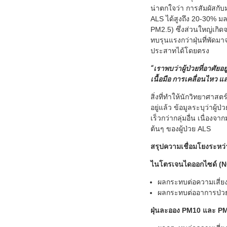
น่าตกใจว่า การสัมผัสกับ
ALS ได้สูงถึง 20-30% ม
PM2.5) ซึ่งส่วนใหญ่เกิด
ทบรุนแรงกว่าฝุ่นที่พัด
ประสาทได้โดยตรง
“เราพบว่าผู้ป่วยที่อาศั
เนื้อมือ การเคลื่อนไหว 
สิ่งที่ทำให้นักวิทยาศาสต
อยู่แล้ว ข้อมูลระบุว่าผู้
เร็วกว่ากลุ่มอื่น เนื่อ
ต้นๆ ของผู้ป่วย ALS
สรุปความเชื่อมโยงระห
ไนโตรเจนไดออกไซด์ (
ผลกระทบต่อความเสี่ยง:
ผลกระทบต่ออาการป่วย:
ฝุ่นละออง PM10 และ P