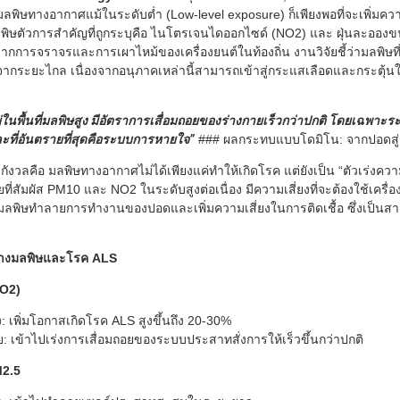
มลพิษทางอากาศแม้ในระดับต่ำ (Low-level exposure) ก็เพียงพอที่จะเพิ่มควา
ลพิษตัวการสำคัญที่ถูกระบุคือ ไนโตรเจนไดออกไซด์ (NO2) และ ฝุ่นละออง
จากการจราจรและการเผาไหม้ของเครื่องยนต์ในท้องถิ่น งานวิจัยชี้ว่ามลพิษที่
มาจากระยะไกล เนื่องจากอนุภาคเหล่านี้สามารถเข้าสู่กระแสเลือดและกระตุ้
ยอยู่ในพื้นที่มลพิษสูง มีอัตราการเสื่อมถอยของร่างกายเร็วกว่าปกติ โดยเฉ
และที่อันตรายที่สุดคือระบบการหายใจ”
### ผลกระทบแบบโดมิโน: จากปอดสู
ร์กังวลคือ มลพิษทางอากาศไม่ได้เพียงแค่ทำให้เกิดโรค แต่ยังเป็น “ตัวเร่งควา
ป่วยที่สัมผัส PM10 และ NO2 ในระดับสูงต่อเนื่อง มีความเสี่ยงที่จะต้องใช้เครื่
งจากมลพิษทำลายการทำงานของปอดและเพิ่มความเสี่ยงในการติดเชื้อ ซึ่งเป็นสาเ
ว่างมลพิษและโรค ALS
NO2)
 เพิ่มโอกาสเกิดโรค ALS สูงขึ้นถึง 20-30%
 เข้าไปเร่งการเสื่อมถอยของระบบประสาทสั่งการให้เร็วขึ้นกว่าปกติ
M2.5