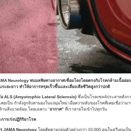
JAMA Neurology พบมลพิษทางอากาศเชื่อมโยงโดยตรงกับโรคกล้ามเนื้ออ่อนแร
ยะยาว ทำให้อาการทรุดเร็วขึ้นและเสี่ยงเสียชีวิตสูงกว่าปกติ
รือ ALS (Amyotrophic Lateral Sclerosis)
ซึ่งเป็นโรคเซลล์ประสาทสั่งการ
กเคยเป็น กำลังถูกจับตามองในแง่มุมใหม่ เมื่อความลับของโรคที่เคยเชื่อว่า
ัยด้านสิ่งแวดล้อม โดยเฉพาะ “
อากาศ”
ที่เราหายใจเข้าไปทุกวัน
ารเร่งปฏิกิริยาโรค
ร JAMA Neurology
โดยติดตามกลุ่มตัวอย่างกว่า 10,000 คนในสวีเดนเป็น