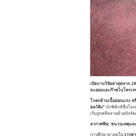
เปิดงานวิจัยล่าสุดจาก 
ละอองและก๊าซไนโตรเจนระ
โรคกล้ามเนื้ออ่อนแรง ห
ฮอว์คิง”
นักฟิสิกส์ชื่อโล
เริ่มถูกคลี่คลายด้วยปัจจ
อากาศพิษ: ชนวนเหตุและก
การศึกษาล่าสุดใน
วารสา