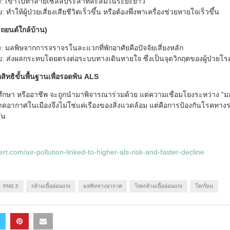
ยง: เข้าไปทำลายเซลล์ประสาทสะสมในระยะยาว
ให้ผู้ป่วยเสี่ยงเสียชีวิตเร็วขึ้น หรือต้องพึ่งพาเครื่องช่วยหายใจเร็วขึ้น
รถยนต์ใกล้บ้าน)
: มลพิษจากการจราจรในละแวกที่พักอาศัยคือปัจจัยเสี่ยงหลัก
 ส่งผลกระทบโดยตรงต่อระบบทางเดินหายใจ ซึ่งเป็นจุดวิกฤตของผู้ป่วยโรค
ิทธิขั้นพื้นฐานเพื่อรอดพ้น ALS
รศึกษา หรืออาชีพ จะถูกนำมาพิจารณาร่วมด้วย แต่ความเชื่อมโยงระหว่าง “ม
อากาศในเมืองจึงไม่ใช่แค่เรื่องของสิ่งแวดล้อม แต่คือการป้องกันโรคทางร
ัน
rt.com/air-pollution-linked-to-higher-als-risk-and-faster-decline
PM2.5
กล้ามเนื้ออ่อนแรง
มลพิษทางอากาศ
โรคกล้ามเนื้ออ่อนแรง
โลกร้อน