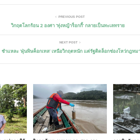
PREVIOUS POST
วิกฤตโลกร้อน 2 องศา ‘ทุ่งหญ้าร็อกกี้’ กลายเป็นทะเลทราย
NEXT POST
ชำแหละ ‘ฝุ่นพิษค็อกเทล’ เหนือวิกฤตหนัก แต่รัฐติดล็อกช่องโหว่กฎหม