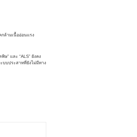
กล้ามเนื้ออ่อนแรง
ลพิษ” และ “ALS” ยังคง
ะบบประสาทที่ยังไม่มีทาง