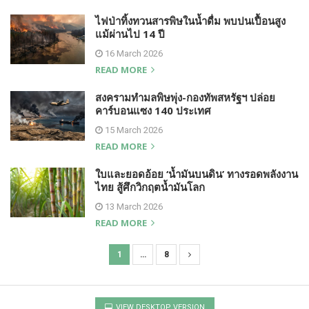
ไฟป่าทิ้งทวนสารพิษในน้ำดื่ม พบปนเปื้อนสูง
แม้ผ่านไป 14 ปี
16 March 2026
READ MORE
สงครามทำมลพิษพุ่ง-กองทัพสหรัฐฯ ปล่อย
คาร์บอนแซง 140 ประเทศ
15 March 2026
READ MORE
ใบและยอดอ้อย ‘น้ำมันบนดิน’ ทางรอดพลังงาน
ไทย สู้ศึกวิกฤตน้ำมันโลก
13 March 2026
READ MORE
1
…
8
P
o
s
VIEW DESKTOP VERSION