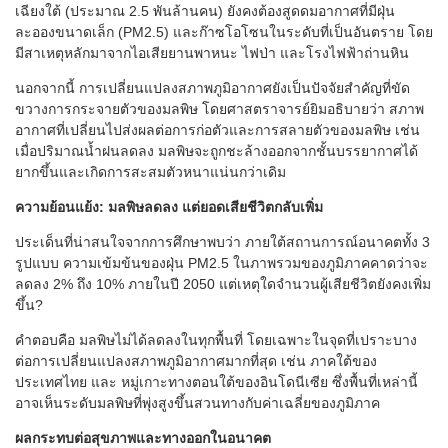
เฉียงใต้ (ประมาณ 2.5 พันล้านคน) ยังคงต้องสูดดมอากาศที่มีฝุ่น
ละอองขนาดเล็ก (PM2.5) และก๊าซโอโซนในระดับที่เป็นอันตราย โดย
มีสาเหตุหลักมาจากไอเสียยานพาหนะ ไฟป่า และโรงไฟฟ้าถ่านหิน
นอกจากนี้ การเปลี่ยนแปลงสภาพภูมิอากาศยังเป็นปัจจัยสำคัญที่ขัด
ขวางการกระจายตัวของมลพิษ โดยศาสตราจารย์ยิมอธิบายว่า สภาพ
อากาศที่เปลี่ยนไปส่งผลต่อการก่อตัวและการสลายตัวของมลพิษ เช่น
เมื่อปริมาณน้ำฝนลดลง มลพิษจะถูกชะล้างออกจากชั้นบรรยากาศได้
ยากขึ้นและเกิดการสะสมตัวหนาแน่นกว่าเดิม
ความย้อนแย้ง: มลพิษลดลง แต่ยอดเสียชีวิตกลับเพิ่ม
ประเด็นที่น่าสนใจจากการศึกษาพบว่า ภายใต้สถานการณ์อนาคตทั้ง 3
รูปแบบ ความเข้มข้นของฝุ่น PM2.5 ในภาพรวมของภูมิภาคคาดว่าจะ
ลดลง 2% ถึง 10% ภายในปี 2050 แต่เหตุใดจำนวนผู้เสียชีวิตยังคงเพิ่ม
ขึ้น?
คำตอบคือ มลพิษไม่ได้ลดลงในทุกพื้นที่ โดยเฉพาะในจุดที่เปราะบาง
ต่อการเปลี่ยนแปลงสภาพภูมิอากาศมากที่สุด เช่น ภาคใต้ของ
ประเทศไทย และ หมู่เกาะทางตอนใต้ของอินโดนีเซีย ซึ่งพื้นที่เหล่านี้
อาจเห็นระดับมลพิษที่พุ่งสูงขึ้นสวนทางกับค่าเฉลี่ยของภูมิภาค
ผลกระทบต่อสุขภาพและทางออกในอนาคต