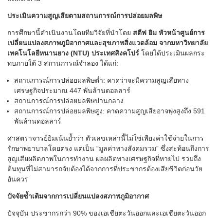
ประเมินความสูญเสียตามสถานการณ์การปล่อยมลพิษ
การศึกษานี้ดำเนินงานโดยทีมวิจัยที่นำโดย
สตีฟ ยิม หัวหน้าศูนย์การ
เปลี่ยนแปลงสภาพภูมิอากาศและสุขภาพสิ่งแวดล้อม จากมหาวิทยาลัย
เทคโนโลยีหนานยาง (NTU) ประเทศสิงคโปร์
โดยได้ประเมินผลกระ
ทบภายใต้ 3 สถานการณ์จำลอง ได้แก่:
สถานการณ์การปล่อยมลพิษต่ำ: คาดว่าจะมีความสูญเสียทาง
เศรษฐกิจประมาณ 447 พันล้านดอลลาร์
สถานการณ์การปล่อยมลพิษปานกลาง
สถานการณ์การปล่อยมลพิษสูง: คาดความสูญเสียอาจพุ่งสูงถึง 591
พันล้านดอลลาร์
ศาสตราจารย์ยิมเน้นย้ำว่า ตัวเลขเหล่านี้ไม่ใช่เพียงค่าใช้จ่ายในการ
รักษาพยาบาลโดยตรง แต่เป็น “มูลค่าทางสังคมรวม” ซึ่งสะท้อนถึงการ
สูญเสียผลิตภาพในการทำงาน ผลผลิตทางเศรษฐกิจที่หายไป รวมถึง
ต้นทุนที่ไม่สามารถจับต้องได้จากการที่ประชากรต้องเสียชีวิตก่อนวัย
อันควร
ปัจจัยซ้ำเติมจากการเปลี่ยนแปลงสภาพภูมิอากาศ
ปัจจุบัน ประชากรกว่า 90% ของเอเชียตะวันออกและเอเชียตะวันออก