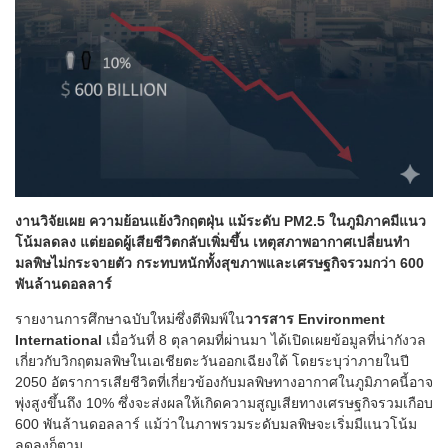
งานวิจัยเผย ความย้อนแย้งวิกฤตฝุ่น แม้ระดับ PM2.5 ในภูมิภาคมีแนว
โน้มลดลง แต่ยอดผู้เสียชีวิตกลับเพิ่มขึ้น เหตุสภาพอากาศเปลี่ยนทำ
มลพิษไม่กระจายตัว กระทบหนักทั้งสุขภาพและเศรษฐกิจรวมกว่า 600
พันล้านดอลลาร์
รายงานการศึกษาฉบับใหม่ซึ่งตีพิมพ์ใน
วารสาร Environment
International
เมื่อวันที่ 8 ตุลาคมที่ผ่านมา ได้เปิดเผยข้อมูลที่น่ากังวล
เกี่ยวกับวิกฤตมลพิษในเอเชียตะวันออกเฉียงใต้ โดยระบุว่าภายในปี
2050 อัตราการเสียชีวิตที่เกี่ยวข้องกับมลพิษทางอากาศในภูมิภาคนี้อาจ
พุ่งสูงขึ้นถึง 10% ซึ่งจะส่งผลให้เกิดความสูญเสียทางเศรษฐกิจรวมเกือบ
600 พันล้านดอลลาร์ แม้ว่าในภาพรวมระดับมลพิษจะเริ่มมีแนวโน้ม
ลดลงก็ตาม