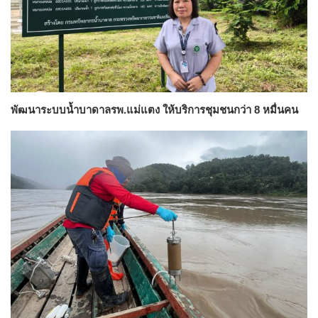
พัฒนาระบบน้ำบาดาลรพ.แม่แตง ให้บริการชุมชนกว่า 8 หมื่นคน