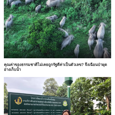
คุณค่าของธรรมชาติไม่เคยถูกรัฐตีค่าเป็นตัวเลข? จึงเฉือนป่าผุด
อ่างเก็บน้ำ