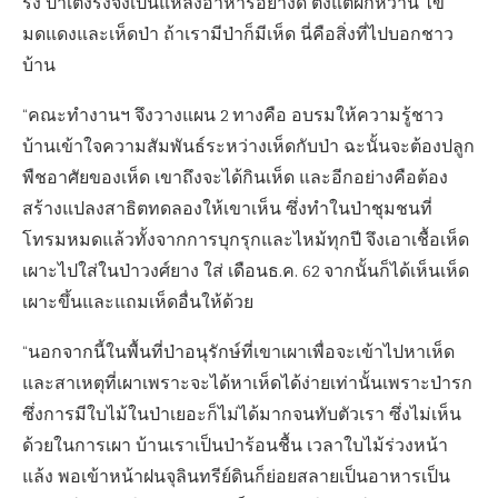
รัง ป่าเต็งรังจึงเป็นแหล่งอาหารอย่างดี ตั้งแต่ผักหวาน ไข่
มดแดงและเห็ดป่า ถ้าเรามีป่าก็มีเห็ด นี่คือสิ่งที่ไปบอกชาว
บ้าน
“คณะทำงานฯ จึงวางแผน 2 ทางคือ อบรมให้ความรู้ชาว
บ้านเข้าใจความสัมพันธ์ระหว่างเห็ดกับป่า ฉะนั้นจะต้องปลูก
พืชอาศัยของเห็ด เขาถึงจะได้กินเห็ด และอีกอย่างคือต้อง
สร้างแปลงสาธิตทดลองให้เขาเห็น ซึ่งทำในป่าชุมชนที่
โทรมหมดแล้วทั้งจากการบุกรุกและไหม้ทุกปี จึงเอาเชื้อเห็ด
เผาะไปใส่ในป่าวงศ์ยาง ใส่ เดือนธ.ค. 62 จากนั้นก็ได้เห็นเห็ด
เผาะขึ้นและแถมเห็ดอื่นให้ด้วย
“นอกจากนี้ในพื้นที่ป่าอนุรักษ์ที่เขาเผาเพื่อจะเข้าไปหาเห็ด
และสาเหตุที่เผาเพราะจะได้หาเห็ดได้ง่ายเท่านั้นเพราะป่ารก
ซึ่งการมีใบไม้ในป่าเยอะก็ไม่ได้มากจนทับตัวเรา ซึ่งไม่เห็น
ด้วยในการเผา บ้านเราเป็นป่าร้อนชื้น เวลาใบไม้ร่วงหน้า
แล้ง พอเข้าหน้าฝนจุลินทรีย์ดินก็ย่อยสลายเป็นอาหารเป็น