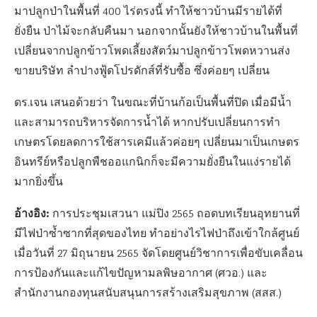
มาปลูกป่าในพื้นที่ 400 ไร่ตรงนี้ ทำให้ชาวบ้านมีรายได้ที่
ยั่งยืน ป่าไม้จะกลับคืนมา นอกจากนั้นยังให้ชาวบ้านในพื้นที่
เปลี่ยนจากปลูกข้าวโพดเลี้ยงสัตว์มาปลูกข้าวโพดหวานส่ง
ขายบริษัท ลำปางฟู้ดโปรดักส์ที่รับซื้อ ซึ่งค่อยๆ เปลี่ยน
ดร.เจน เสนอด้วยว่า ในขณะที่บ้านก้อเป็นพื้นที่ปิด เมื่อมีน้ำ
และสามารถบริหารจัดการน้ำได้ หากปรับเปลี่ยนการทำ
เกษตรโดยลดการใช้สารเคมีแล้วค่อยๆ เปลี่ยนมาเป็นเกษตร
อินทรีย์หรือปลูกพืชออแกนิกก็จะมีความยั่งยืนในแง่รายได้
มากยิ่งขึ้น
อ้างอิง:
การประชุมเสวนา แม่ปิง 2565 ถอดบทเรียนอุทยานที่
มีไฟป่าซ้ำซากที่สุดของไทย ทำอย่างไรไฟป่าถึงเข้าใกล้ศูนย์
เมื่อวันที่ 27 มิถุนายน 2565 จัดโดยศูนย์วิชาการเพื่อขับเคลื่อน
การป้องกันและแก้ไขปัญหามลพิษอากาศ (ศวอ.) และ
สำนักงานกองทุนสนับสนุนการสร้างเสริมสุขภาพ (สสส.)