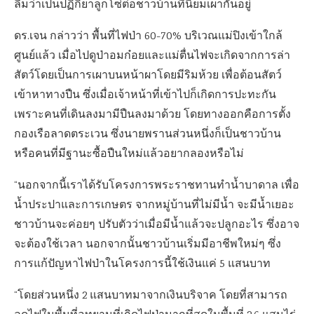
ลืมว่าเป็นปฏิกิยาลูกโซ่ต่อชาวบ้านที่นิยมเผากันอยู่
ดร.เจน กล่าวว่า พื้นที่ไฟป่า 60-70% บริเวณแม่ปิงเข้าใกล้
ศูนย์แล้ว เมื่อไปดูป่าอมก๋อยและแม่ตื่นไฟจะเกิดจากการล่า
สัตว์โดยเป็นการเผาบนหน้าผาโดยมีริมห้วย เพื่อต้อนสัตว์
เข้าหาทางปืน ซึ่งเมื่อเจ้าหน้าที่เข้าไปก็เกิดการปะทะกัน
เพราะคนที่เดินลงมามีปืนลงมาด้วย โดยทางออกคือการตั้ง
กองเรือลาดตระเวน ซึ่งนายพรานส่วนหนึ่งก็เป็นชาวบ้าน
หรือคนที่มีฐานะซื้อปืนใหม่แล้วอยากลองหรือไม่
“นอกจากนี้เราได้รับโครงการพระราชทานทำน้ำบาดาล เพื่อ
น้ำประปาและการเกษตร จากหมู่บ้านที่ไม่มีน้ำ จะมีน้ำเยอะ
ชาวบ้านจะค่อยๆ ปรับตัวว่าเมื่อมีน้ำแล้วจะปลูกอะไร ซึ่งอาจ
จะต้องใช้เวลา นอกจากนั้นชาวบ้านเริ่มมีอาชีพใหม่ๆ ซึ่ง
การแก้ปัญหาไฟป่าในโครงการนี้ใช้เงินแค่ 5 แสนบาท
“โดยส่วนหนึ่ง 2 แสนบาทมาจากเงินบริจาค โดยที่สามารถ