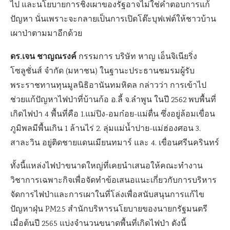
ไป และนโยบายการชิงเผาของรัฐอาจไม่ใช่คำตอบการแก้
ปัญหา นั่นเพราะจะกลายเป็นการเปิดโต๊ะบุฟเฟต์ให้ชาวบ้าน
เผาป่าตามมาอีกด้วย
ดร.เจน ชาญณรงค์
กรรมการ บริษัท หาญ เอ็นจิเนียริ่ง
โซลูชั่นส์ จำกัด (มหาชน) ในฐานะประธาน
ชมรมผู้รับ
พระราชทานทุนมูลนิธิอานันทมหิดล
กล่าวว่า การเข้าไป
ช่วยแก้ปัญหาไฟป่าที่บ้านก้อ อ.ลี้ จ.ลำพูน ในปี 2562 พบพื้นที่
เกิดไฟป่า 4 พื้นที่คือ 1.แม่ปิง-อมก๋อย-แม่ตื่น ซึ่งอยู่ล้อมเขื่อน
ภูมิพลมีพื้นเกิน 1 ล้านไร่ 2. ลุ่มแม่น้ำปาย-แม่ฮ่องศอน 3.
สาละวิน อยู่ติดชายแดนเมียนทมาร์ และ 4. เขื่อนศรีนครินทร์
ทั้งนี้แหล่งไฟป่าขนาดใหญ่ที่เคยนำเสนอให้คณะทำงาน
วิชาการเฉพาะกิจเพื่อจัดทำข้อเสนอแนะเกี่ยวกับการบริหาร
จัดการไฟป่าและการเผาในที่โล่งเพื่อสนับสนุนการแก้ไข
ปัญหาฝุ่น PM2.5 สำนักบริหารนโยบายของนายกรัฐมนตรี
เมื่อต้นปี 2565 แบ่งจำนวนขนาดพื้นที่เกิดไฟป่า ดังนี้