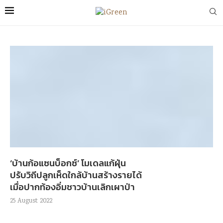
‘บ้านก้อแซนบ็อกซ์’ โมเดลแก้ฝุ่น
ปรับวิถีปลูกเห็ดใกล้บ้านสร้างรายได้
เมื่อปากท้องอิ่มชาวบ้านเลิกเผาป่า
25 August 2022