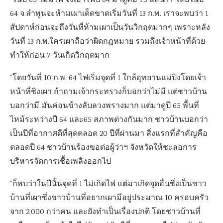
“ในปี 65 ไม่มีไฟ จึงเอาไฟปี 64 มาดูคือ 1.3 แสนไร่ โดยในปี
64 จ.ลำพูนจะห้ามเผาเด็ดขาดเริ่มวันที่ 13 ก.พ. เราจะพบว่า 1
สัปดาห์ก่อนจะถึงวันที่ห้ามเผาเป็นวันวิกฤตมากๆ เพราะหลัง
วันที่ 13 ก.พ.ใครเผาถือว่าผิดกฎหมาย รวมถึงเจ้าหน้าที่ด้วย
ทำให้ก่อน 7 วันเกิดวิกฤตมาก
“โดยวันที่ 10 ก.พ. 64 ไฟเริ่มจุดที่ 1 ใกล้อุทยานแม่ปิงโดยเจ้า
หน้าที่ชิงเผา ถ้าถามเจ้ากระทรวงก็บอกว่าไม่มี แต่ชาวบ้าน
บอกว่ามี มันค่อนข้างลับลวงพรางมาก แต่มาดูปี 65 พื้นที่
ไหม้ระหว่างปี 64 และ65 สภาพต่างกันมาก ชาวบ้านบอกว่า
เป็นปีที่อากาศดีที่สุดตลอด 20 ปีที่ผ่านมา สิ่งแรกที่สำคัญคือ
ตลอดปี 64 ชาวบ้านร้องขอต่อผู้ว่าฯ จังหวัดให้ชะลอการ
บริหารจัดการเชื้อเพลิงออกไป
“ก็พบว่าในปีนั้นจุดที่ 1 ไม่เกิดไฟ แต่มาเกิดจุดอื่นซึ่งเป็นชาว
บ้านที่เผาซึ่งชาวบ้านที่อยากเผามีอยู่ประมาณ 10 ครอบครัว
จาก 2,000 กว่าคน และยังทำเป็นเรื่องปกติ โดยชาวบ้านที่