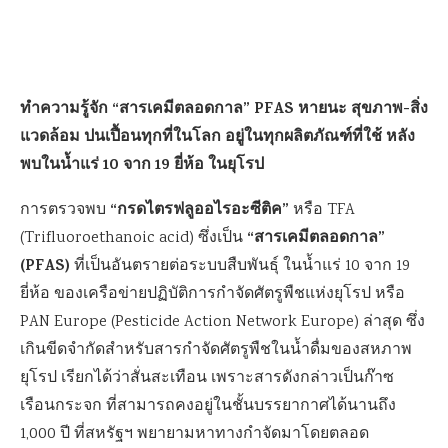
ทำความรู้จัก “สารเคมีตลอดกาล” PFAS หายนะ สุขภาพ-สิ่ง
แวดล้อม ปนเปื้อนทุกที่ในโลก อยู่ในทุกผลิตภัณฑ์ที่ใช้ หลัง
พบในน้ำแร่ 10 จาก 19 ยี่ห้อ ในยุโรป
“กรดไตรฟลูออไรอะซีติค”
การตรวจพบ
หรือ TFA
“สารเคมีตลอดกาล”
(Trifluoroethanoic acid) ซึ่งเป็น
(PFAS)
ที่เป็นอันตรายต่อระบบสืบพันธุ์ ในน้ำแร่ 10 จาก 19
ยี่ห้อ ของเครือข่ายปฏิบัติการกำจัดศัตรูพืชแห่งยุโรป หรือ
PAN Europe (Pesticide Action Network Europe) ล่าสุด ซึ่ง
เกินขีดจำกัดสำหรับสารกำจัดศัตรูพืชในน้ำดื่มของสหภาพ
ยุโรป เรียกได้ว่าสั่นสะเทือน เพราะสารดังกล่าวเป็นก๊าซ
เรือนกระจก ที่สามารถคงอยู่ในชั้นบรรยากาศได้นานถึง
1,000 ปี ที่สหรัฐฯ พยายามหาทางกำจัดมาโดยตลอด