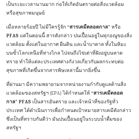
เป็นระยะเวลานานมาก ก่อให้เกิดอันตรายต่อสิ่งแวดล้อม
หรือสุขภาพมนุษย์
“สารเคมีตลอดกาล”
เมื่อหลายร้อยปี ไม่มีใครรู้จัก
หรือ
PFAS
แต่ในตอนนี้ สารดังกล่าว ปนเปื้อนอยู่ในทุกอณูของสิ่ง
แวดล้อม ตั้งแต่ในอากาศ ผืนดิน และน้ำบาดาล ทั้งในหิมะ
บนขั้วโลกเหนือที่ห่างไกล ไปจนถึงไข่เต่าที่ฝังอยู่บนหาด
ทราย ทำให้แต่ละประเทศต่างกังวลเกี่ยวกับผลกระทบต่อ
สุขภาพที่เกิดขึ้นจากสารพิษเหล่านี้มากยิ่งขึ้น
ที่ผ่านมา มีความพยายามจากหน่วยงานกำกับดูแลด้านสิ่ง
“สารเคมีตลอด
แวดล้อมของสหรัฐฯ (EPA) ได้กำหนดให้
กาล” PFAS
เป็นสารอันตราย และเจ้าหน้าที่ของรัฐทั่ว
ประเทศ ได้ดำเนินการเพื่อกำหนดเป้าหมายสารเคมีดังกล่าว
ซึ่งเป็นที่ทราบกันดีว่า มันปนเปื้อนอยู่ในระบบน้ำดื่มของ
สหรัฐฯ