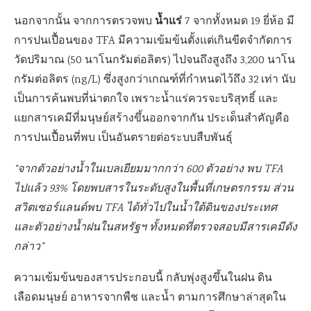
น้ำแร่
นอกจากนั้น จากการตรวจพบ
7 จากทั้งหมด 19 ยี่ห้อ มี
การปนเปื้อนของ TFA มีความเข้มข้นตั้งแต่เกินขีดจำกัดการ
วัดปริมาณ (50 นาโนกรัมต่อลิตร) ไปจนถึงสูงถึง 3,200 นาโน
กรัมต่อลิตร (ng/L) ซึ่งสูงกว่าเกณฑ์ที่กำหนดไว้ถึง 32 เท่า นับ
เป็นการค้นพบที่น่าตกใจ เพราะน้ำแร่ควรจะบริสุทธิ์ และ
แยกสารเคมีที่มนุษย์สร้างขึ้นออกจากกัน ประเด็นสำคัญคือ
การปนเปื้อนที่พบ เป็นอันตรายต่อระบบสืบพันธุ์
“จากตัวอย่างน้ำในเบลเยียมมากกว่า 600 ตัวอย่าง พบ TFA
ไปแล้ว 93% โดยพบสารในระดับสูงในพื้นที่เกษตรกรรม ส่วน
สวิตเซอร์แลนด์พบ TFA ได้ทั่วไปในน้ำใต้ดินของประเทศ
และตัวอย่างน้ำฝนในสหรัฐฯ ทั้งหมดที่ตรวจสอบมีสารเคมีดัง
กล่าว”
ความเข้มข้นของสารประกอบนี้ กลับพุ่งสูงขึ้นในฝน ดิน
เลือดมนุษย์ อาหารจากพืช และน้ำ ตามการศึกษาล่าสุดใน