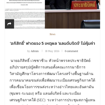
News
‘อภิสิทธิ์’ ฟาดแรง 5 เหตุผล ‘แลนด์บริดจ์’ ไม่คุ้มค่า
by
Admin
30 May 2026
0 comment
นายอภิสิทธิ์ เวชชาชีวะ หัวหน้าพรรคประชาธิปัตย์
อภิปรายสรุปญัตติการเสนอตั้งคณะกรรมาธิการ
วิสามัญศึกษาโครงการพัฒนาโครงสร้างพื้นฐานด้าน
การคมนาคมขนส่งเพื่อพัฒนาระเบียงเศรษฐกิจภาคใต้
เพื่อเชื่อมโยงการขนส่งระหว่างอ่าวไทยและอันดามัน
(ชุมพร-ระนอง) หรือ แลนด์บริดจ์ และระเบียง
เศรษฐกิจภาคใต้ (SEC) ระหว่างการประชุมสภาผู้แทน