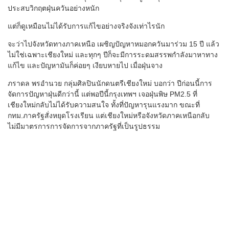
ประสบวิกฤตฝุ่นควันอย่างหนัก
แต่ก็ดูเหมือนไม่ได้รับการแก้ไขอย่างจริงจังเท่าไรนัก
จะว่าไปจังหวัดทางภาคเหนือ เผชิญปัญหาหมอกควันมาร่วม 15 ปี แล้ว
ไม่ใช่เฉพาะเชียงใหม่ และทุกๆ ปีก็จะมีการระดมสรรพกำลังมาหาทาง
แก้ไข และปัญหามันก็ค่อยๆ เงียบหายไป เมื่อฝุ่นจาง
ภราดล พรอำนวย กลุ่มศิลปินนักดนตรีเชียงใหม่ บอกว่า ปีก่อนนี้การ
จัดการปัญหาฝุ่นดีกว่านี้ แต่พอปีนี้กรุงเทพฯ เจอฝุ่นพิษ PM2.5 ที่
เชียงใหม่กลับไม่ได้รับความสนใจ ทั้งที่ปัญหารุนแรงมาก ขณะที่
กทม.ภาครัฐสั่งหยุดโรงเรียน แต่เชียงใหม่หรือจังหวัดภาคเหนือกลับ
ไม่มีมาตรการการจัดการจากภาครัฐที่เป็นรูปธรรม