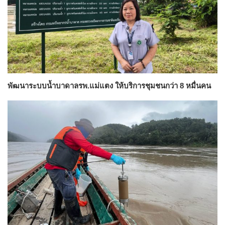
พัฒนาระบบน้ำบาดาลรพ.แม่แตง ให้บริการชุมชนกว่า 8 หมื่นคน