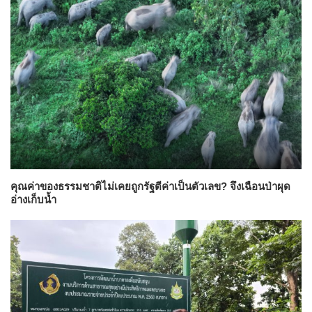
คุณค่าของธรรมชาติไม่เคยถูกรัฐตีค่าเป็นตัวเลข? จึงเฉือนป่าผุด
อ่างเก็บน้ำ