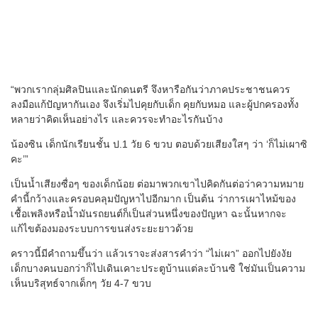
“พวกเรากลุ่มศิลปินและนักดนตรี จึงหารือกันว่าภาคประชาชนควร
ลงมือแก้ปัญหากันเอง จึงเริ่มไปคุยกับเด็ก คุยกับหมอ และผู้ปกครองทั้ง
หลายว่าคิดเห็นอย่างไร และควรจะทำอะไรกันบ้าง
น้องซิน เด็กนักเรียนชั้น ป.1 วัย 6 ขวบ ตอบด้วยเสียงใสๆ ว่า ‘ก็ไม่เผาซิ
คะ’”
เป็นน้ำเสียงซื่อๆ ของเด็กน้อย ต่อมาพวกเขาไปคิดกันต่อว่าความหมาย
คำนี้กว้างและครอบคลุมปัญหาไปอีกมาก เป็นต้น ว่าการเผาไหม้ของ
เชื้อเพลิงหรือน้ำมันรถยนต์ก็เป็นส่วนหนึ่งของปัญหา ฉะนั้นหากจะ
แก้ไขต้องมองระบบการขนส่งระยะยาวด้วย
คราวนี้มีคำถามขึ้นว่า แล้วเราจะส่งสารคำว่า “ไม่เผา” ออกไปยังงัย
เด็กบางคนบอกว่าก็ไปเดินเคาะประตูบ้านแต่ละบ้านซิ ใช่มันเป็นความ
เห็นบริสุทธ์จากเด็กๆ วัย 4-7 ขวบ