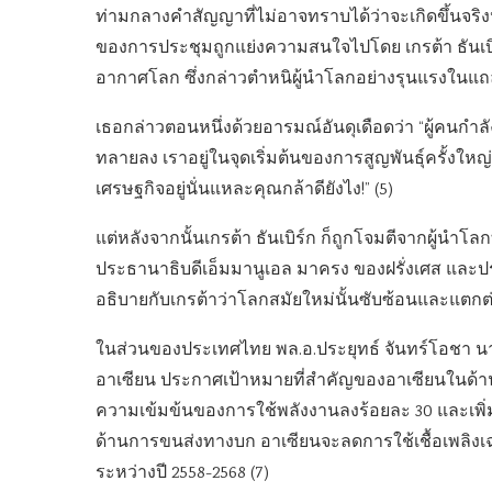
ท่ามกลางคำสัญญาที่ไม่อาจทราบได้ว่าจะเกิดขึ้นจ
ของการประชุมถูกแย่งความสนใจไปโดย เกรต้า ธันเบิร
อากาศโลก ซึ่งกล่าวตำหนิผู้นำโลกอย่างรุนแรงในแถ
เธอกล่าวตอนหนึ่งด้วยอารมณ์อันดุเดือดว่า “ผู้คนกำ
ทลายลง เราอยู่ในจุดเริ่มต้นของการสูญพันธุ์ครั้งใ
เศรษฐกิจอยู่นั่นแหละคุณกล้าดียังไง!” (5)
แต่หลังจากนั้นเกรต้า ธันเบิร์ก ก็ถูกโจมตีจากผู้นำ
ประธานาธิบดีเอ็มมานูเอล มาครง ของฝรั่งเศส และประธ
อธิบายกับเกรต้าว่าโลกสมัยใหม่นั้นซับซ้อนและแตกต่า
ในส่วนของประเทศไทย พล.อ.ประยุทธ์ จันทร์โอชา 
อาเซียน ประกาศเป้าหมายที่สำคัญของอาเซียนในด้านส
ความเข้มข้นของการใช้พลังงานลงร้อยละ 30 และเพิ่ม
ด้านการขนส่งทางบก อาเซียนจะลดการใช้เชื้อเพลิง
ระหว่างปี 2558-2568 (7)