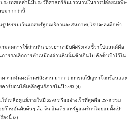
จากประเทศเหล่านี้มีประวัติศาสตร์อันยาวนานในการปล่อยมลพิษ
อบมากกว่านี้
่เป็นรูปธรรมเว้นแต่สหรัฐอเมริกาและสหภาพยุโรปจะลงมือทำ
มลดการใช้ถ่านหิน ประธานาธิบดีฝรั่งเศสชี้ว่าโปแลนด์คือ
รยกเลิกการทำเหมืองถ่านหินนั้นช้าเกินไป คือตั้งเป้าไว้ใน
ลือกความมั่นคงด้านพลังงาน มากกว่าการแก้ปัญหาโลกร้อนและ
ร์บอนให้เหลือศูนย์ภายในปี 2593 (4)
้เหลือศูนย์ภายในปี 2593 หรืออย่างเร็วที่สุดคือ 2578 รวม
๊าซอันดับต้นๆ คือ จีน อินเดีย สหรัฐอเมริกาไม่ยอมตั้งเป้า
งนี้ (3)