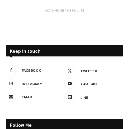
Climate
Editor's Pick
Wild Fire
บทเรียนดับไฟป่ามูลนิธิกระจกเงา ‘ไฟ’ เกิดจาก
‘คน’ รัฐต้องเท่าทันเทคโนโลยี
by
IGreen Editor
22 May 2024
0 comment