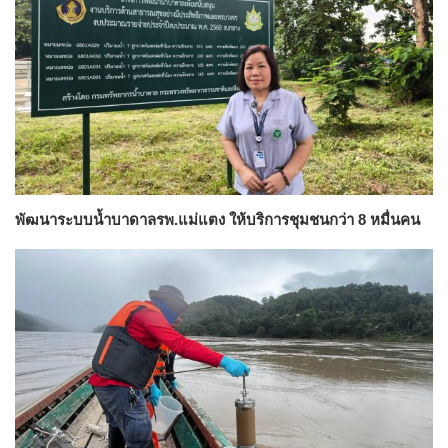
พัฒนาระบบน้ำบาดาลรพ.แม่แตง ให้บริการชุมชนกว่า 8 หมื่นคน