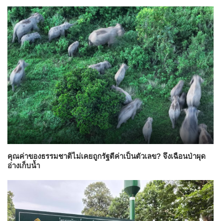
คุณค่าของธรรมชาติไม่เคยถูกรัฐตีค่าเป็นตัวเลข? จึงเฉือนป่าผุด
อ่างเก็บน้ำ