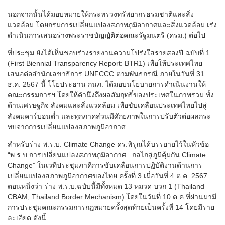
นอกจากนั้นได้มอบหมายให้กระทรวงทรัพยากรธรมชาติและสิ่ง
แวดล้อม โดยกรมการเปลี่ยนแปลงสภาพภูมิอากาศและสิ่งแวดล้อม เร่ง
ดำเนินการเสนอร่างพระราชบัญญัติต่อคณะรัฐมนตรี (ครม.) ต่อไป
ที่ประชุม ยังได้เห็นชอบร่างรายงานความโปร่งใสรายสองปี ฉบับที่ 1
(First Biennial Transparency Report: BTR1) เพื่อให้ประเทศไทย
เสนอต่อสำนักเลขาธิการ UNFCCC ตามพันธกรณี ภายในวันที่ 31
ธ.ค. 2567 นี้ โโยประธาน กนภ. ได้มอบนโยบายการดำเนินงานให้
คณะกรรมการฯ โดยให้คำนึงถึงผลสัมฤทธิ์ของประเทศในภาพรวม ทั้ง
ด้านเศรษฐกิจ สังคมและสิ่งแวดล้อม เพื่อขับเคลื่อนประเทศไทยไปสู่
สังคมคาร์บอนต่ำ และทุกภาคส่วนมีศักยภาพในการปรับตัวต่อผลกระ
ทบจากการเปลี่ยนแปลงสภาพภูมิอากาศ
สำหรับร่าง พ.ร.บ. Climate Change ดร.พิรุณได้บรรยายไว้ในหัวข้อ
“พ.ร.บ.การเปลี่ยนแปลงสภาพภูมิอากาศ : กลไกสู่ภูมิคุ้มกัน Climate
Change” ในเวทีประชุมภาคีการขับเคลื่อนการปฏิบัติงานด้านการ
เปลี่ยนแปลงสภาพภูมิอากาศของไทย ครั้งที่ 3 เมื่อวันที่ 4 ต.ค. 2567
ตอนหนึ่งว่า ร่าง พ.ร.บ.ฉบับนี้มีทั้งหมด 13 หมวด บวก 1 (Thailand
CBAM, Thailand Border Mechanism) โดยในวันที่ 10 ต.ค.ที่ผ่านมามี
การประชุมคณะกรรมการกฎหมายครั้งสุดท้ายเป็นครั้งที่ 14 โดยมีราย
ละเอียด ดังนี้