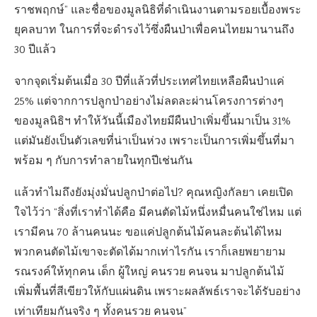
ราชพฤกษ์” และชื่อของมูลนิธิที่ดำเนินงานตามรอยเบื้องพระ
ยุคลบาท ในการที่จะดำรงไว้ซึ่งผืนป่าเพื่อคนไทยมานานถึง
30 ปีแล้ว
จากจุดเริ่มต้นเมื่อ 30 ปีที่แล้วที่ประเทศไทยเหลือผืนป่าแค่
25% แต่จากการปลูกป่าอย่างไม่ลดละผ่านโครงการต่างๆ
ของมูลนิธิฯ ทำให้วันนี้เมืองไทยมีผืนป่าเพิ่มขึ้นมาเป็น 31%
แต่มันยังเป็นตัวเลขที่น่าเป็นห่วง เพราะเป็นการเพิ่มขึ้นที่มา
พร้อม ๆ กับการทำลายในทุกปีเช่นกัน
แล้วทำไมถึงยังมุ่งมั่นปลูกป่าต่อไป? คุณหญิงกัลยา เคยเปิด
ใจไว้ว่า “สิ่งที่เราทำได้คือ มีคนตัดไม้หนึ่งหมื่นคนใช่ไหม แต่
เรามีคน 70 ล้านคนนะ ขอแค่ปลูกต้นไม้คนละต้นได้ไหม
พวกคนตัดไม้เขาจะตัดได้มากเท่าไรกัน เราก็เลยพยายาม
รณรงค์ให้ทุกคน เด็ก ผู้ใหญ่ คนรวย คนจน มาปลูกต้นไม้
เพิ่มพื้นที่สีเขียวให้กับแผ่นดิน เพราะผลลัพธ์เราจะได้รับอย่าง
เท่าเทียมกันจริง ๆ ทั้งคนรวย คนจน”