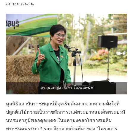
อย่างยาวนาน
ดร.คุณหญิง กัลยา โสภณพนิช
มูลนิธิสถาบันราชพฤกษ์มีจุดเริ่มต้นมากจากความตั้งใจที่
ปลูกต้นไม้ถวายเป็นราชสักการะแด่พระบาทสมเด็จพระปรมิ
นทรมหาภูมิพลอดุลยเดช ในมหามงคลวโรกาสเฉลิม
พระชนมพรรษา 5 รอบ จึงกลายเป็นที่มาของ “โครงการ