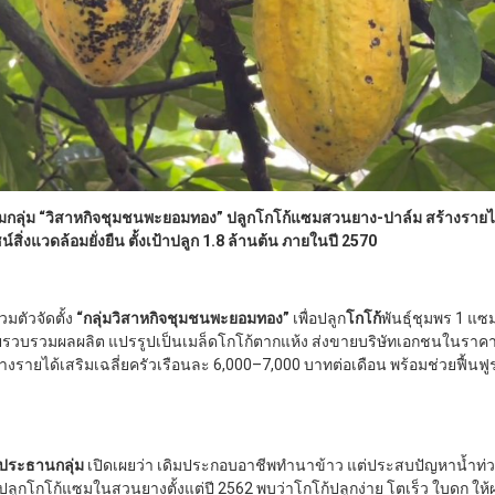
มกลุ่ม “วิสาหกิจชุมชนพะยอมทอง” ปลูกโกโก้แซมสวนยาง-ปาล์ม สร้างรายได
ิ่งแวดล้อมยั่งยืน ตั้งเป้าปลูก 1.8 ล้านต้น ภายในปี 2570
วมตัวจัดตั้ง
“กลุ่มวิสาหกิจชุมชนพะยอมทอง”
เพื่อปลูก
โกโก้
พันธุ์ชุมพร 1 
รวบรวมผลผลิต แปรรูปเป็นเมล็ดโกโก้ตากแห้ง ส่งขายบริษัทเอกชนในราคา
างรายได้เสริมเฉลี่ยครัวเรือนละ 6,000–7,000 บาทต่อเดือน พร้อมช่วยฟื้น
ประธานกลุ่ม
เปิดเผยว่า เดิมประกอบอาชีพทำนาข้าว แต่ประสบปัญหาน้ำท่ว
ูกโกโก้แซมในสวนยางตั้งแต่ปี 2562 พบว่าโกโก้ปลูกง่าย โตเร็ว ใบดก ให้ผลผ