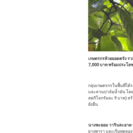
เกษตรกรห้วยยอดตรัง รว
7,000 บาท พร้อมประโยชน์ส
กลุ่มเกษตรกรในพื้นที่ได้ร
และสวนปาล์มน้ำมัน โดย
สดกิโลกรัมละ 9 บาท) สร้
ยั่งยืน
นางพะยอม วารินสะอาด 
ยางพารา และเริ่มทดลองปล