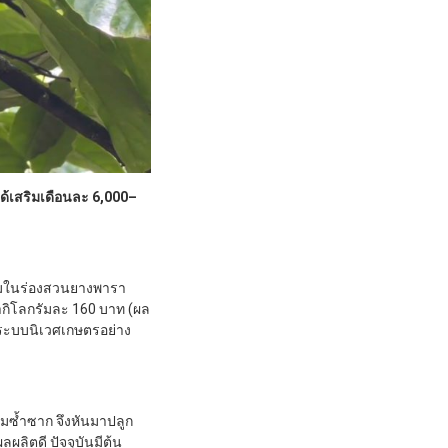
้เสริมเดือนละ 6,000–
แซมในร่องสวนยางพารา
กิโลกรัมละ 160 บาท (ผล
ฟูระบบนิเวศเกษตรอย่าง
มซ้ำซาก จึงหันมาปลูก
ลิตดี ปัจจุบันมีต้น