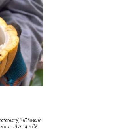
oforestry) โกโก้แซมกับ
หลายทางชีวภาพ ทำให้