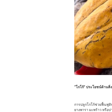
“โกโก้” ประโยชน์ด้านสิ่
การปลูกโกโก้ช่วยฟื้นฟู
ยางพารา มะพร้าว หรือป