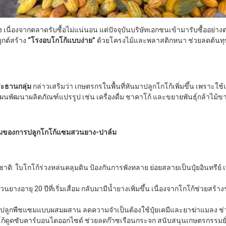
าง เนื่องจากตลาดรับซื้อไม่แน่นอน แต่ปัจจุบันบริษัทเอกชนเข้ามารับซื้ออย่าง
ุกต์สร้าง
“โรงอบโกโก้แบบง่าย”
ด้วยโครงไม้และพลาสติกหนา ช่วยลดต้น
ระธานกลุ่ม
กล่าวเสริมว่า เกษตรกรในพื้นที่หันมาปลูกโกโก้เพิ่มขึ้น เพราะใช
แผนพัฒนาผลิตภัณฑ์แปรรูป เช่น เครื่องดื่ม ชาคาโก้ และขยายพันธุ์กล้าไม้
้อมของการปลูกโกโก้แซมสวนยาง-ปาล์ม
าติ: ใบโกโก้ร่วงหล่นคลุมดิน ป้องกันการพังทลาย ย่อยสลายเป็นปุ๋ยอินทรีย์
นยางอายุ 20 ปีที่เริ่มเสื่อม กลับมามีน้ำยางเพิ่มขึ้น เนื่องจากโกโก้ช่วยสร
รปลูกพืชแซมแบบผสมผสาน ลดความจำเป็นต้องใช้ปุ๋ยเคมีและยาฆ่าแมลง ช่
กโก้ดูดซับคาร์บอนไดออกไซด์ ช่วยลดก๊าซเรือนกระจก สนับสนุนเกษตรกรรมยั