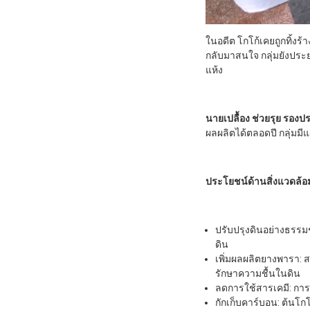
ในอดีต โกโก้เคยถูกทิ้งร้
กลับมาสนใจ กลุ่มยังประย
แห้ง
นายเปลื้อง ช่วยรุย รองป
ผลผลิตได้ตลอดปี กลุ่มมี
ประโยชน์ด้านสิ่งแวดล
ปรับปรุงดินอย่างธรรมช
ดิน
เพิ่มผลผลิตยางพารา: สว
รักษาความชื้นในดิน
ลดการใช้สารเคมี: กา
กักเก็บคาร์บอน: ต้นโ