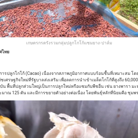
เกษตรกรตรังรวมกลุ่มปลูกโกโก้แซมยาง-ปาล์ม
ทศไทย
ารปลูกโกโก้ (Cacao) เนื่องจากสภาพภูมิอากาศแบบร้อนชื้นที่เหมาะสม 
เศรษฐกิจใหม่ที่รัฐบาลส่งเสริม เพื่อลดการนำเข้าเมล็ดโกโก้ที่สูงถึง 60,000
ุบัน พื้นที่ปลูกส่วนใหญ่เป็นการปลูกใหม่หรือแซมกับพืชอื่น เช่น ยางพารา มะ
ระมาณ 125 ตัน และมีการขยายตัวอย่างต่อเนื่อง โดยพันธุ์หลักที่นิยมคือ ชุมพ