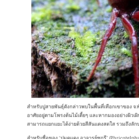
สำหรับปูสายพันธุ์ดังกล่าวพบในพื้นที่เทือกเขาของ 
อาศัยอยู่ตามโพรงต้นไม้เตี้ยๆ และหากมองอย่างผิวเ
สามารถแยกแยะได้ง่ายด้วยสีสันแดงสดใส รวมถึงลักษ
สำหรับชื่อของ “ปูมดแดง อาจารย์ซุกรี” (Phricotelphusa 