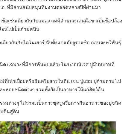
 ที่มีส่วนสนับสนุนทีมงานตลอดหลายปีที่ผ่านมา
ตว์ขาข้อเช่นเดียวกันกับแมลง แต่มีลักษณะเด่นคือขาเป็นข้อปล้อง
ี่ยนไปเป็นก้ามหนีบ
เดียวกันกับไดโนเสาร์ นับตั้งแต่สมัยจูราสซิก ก่อนจะทวีพันธุ์
ชนิด (เฉพาะที่มีการค้นพบแล้ว) ในระบบนิเวศ ปูมีบทบาทที่
้ที่เน่าเปื่อยหรืออินทรียสารในดิน เช่น ปูแสม ปูก้ามดาบ ไป
กและหอยชนิดต่างๆ รวมทั้งยังเป็นอาหารให้แก่สัตว์อื่น
จกรรมต่างๆ ไม่ว่าจะเป็นการขุดรูหรือการกินอาหารของปูชนิด
คืนสู่ดิน