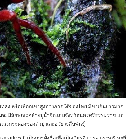
จ.พัทลุง หรือเทือกเขาสูงทางภาคใต้ของไทย มีขาเดินยาวมาก
ผินจะมีลักษณะคล้ายปูน้ำจืดแถบจังหวัดนครศรีธรรมราช แต่
ณะกระดองของตัวปู และอวัยวะสืบพันธุ์
sukreei) เป็นการตั้งชื่อเพื่อเป็นเกียรติแก่ รศ.ดร.ซุกรี หะยี