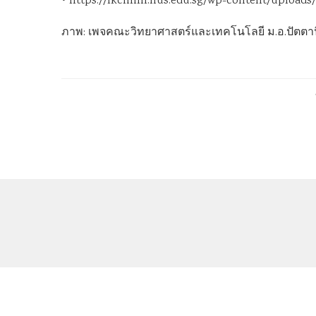
• https://lkcnhm.nus.edu.sg/wp-content/uploads/s
ภาพ: เพจคณะวิทยาศาสตร์และเทคโนโลยี ม.อ.ปัตตาน