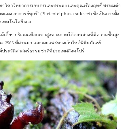
รสาขาวิชาวิทยาการเกษตรและประมง และคุณเรืองฤทธิ์ พรหมดำ
มดแดง อาจารย์ซุกรี” (Phricotelphusa sukreei) ซึ่งเป็นการตั้ง
ละเทคโนโลยี ม.อ.
เตี้ยๆ บริเวณเทือกเขาสูงทางภาคใต้ตอนล่างที่มีความชื้นสูง
4 ต.ค. 2565 ที่ผ่านมา และเผยแพร่ทางเว็บไซต์พิพิธภัณฑ์
์ประวัติศาสตร์ธรรมชาติที่ประเทศสิงคโปร์