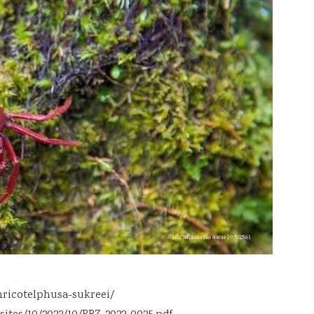
hricotelphusa-sukreei/