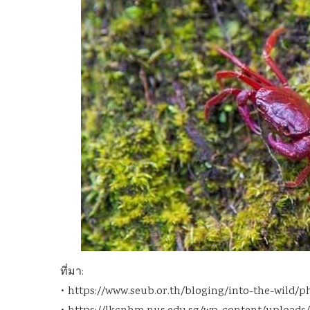
ที่มา:
• https://www.seub.or.th/bloging/into-the-wild/p