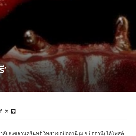
ี’
ัยสงขลานครินทร์ วิทยาเขตปัตตานี (ม.อ.ปัตตานี) ได้โพสต์