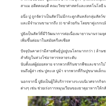
สาแม อดีตคณบดี คณะวิทยาศาสตร์และเทคโนโลยี ม.อ.
อนึ่ง ปู ถูกจัดว่าเป็นสัตว์ไม่มีกระดูกสันหลังกลุ่มสั
และมีจำนวนขามากถึง 10 ขาด้วยกัน โดยขาคู่แรกเปล
ปูยังเป็นสัตว์ที่มีวิวัฒนาการต่อเนื่องมายาวนานรวมยุค
เพิ่มขึ้นต่อมาในสมัยครีเคเชียส
ปัจจุบันคาดว่ามีสายพันธุ์ปูอยู่บนโลกมากกว่า 1 ล้าน
สำคัญในห่วงโซ่อาหารหลายระดับ
นับตั้งแต่ผู้ย่อยสลาย จากพวกที่กินซากพืชและซากใบไม
จนถึงผู้ล่า เช่น ปูทะเล ปูม้า จากพวกที่กินปูขนาดเล็
นอกจากนี้ ปูยังเป็นผู้ให้บริการทางระบบนิเวศจากกิ
ต่างๆ เช่น ช่วยเร่งการหมุนเวียนของธาตุอาหารให้กลับ