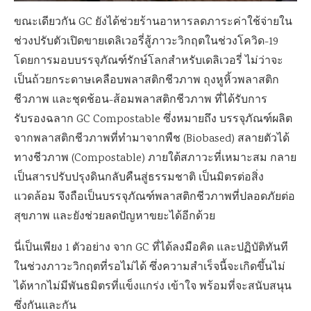
ขณะเดียวกัน GC ยังได้ช่วยร้านอาหารลดภาระค่าใช้จ่ายใน
ช่วงปรับตัวเปิดขายเดลิเวอรี่สู้ภาวะวิกฤตในช่วงโควิด-19
โดยการมอบบรรจุภัณฑ์รักษ์โลกสำหรับเดลิเวอรี่ ไม่ว่าจะ
เป็นถ้วยกระดาษเคลือบพลาสติกชีวภาพ ถุงหูหิ้วพลาสติก
ชีวภาพ และชุดช้อน-ส้อมพลาสติกชีวภาพ ที่ได้รับการ
รับรองฉลาก GC Compostable ซึ่งหมายถึง บรรจุภัณฑ์ผลิต
จากพลาสติกชีวภาพที่ทำมาจากพืช (Biobased) สลายตัวได้
ทางชีวภาพ (Compostable) ภายใต้สภาวะที่เหมาะสม กลาย
เป็นสารปรับปรุงดินกลับคืนสู่ธรรมชาติ เป็นมิตรต่อสิ่ง
แวดล้อม จึงถือเป็นบรรจุภัณฑ์พลาสติกชีวภาพที่ปลอดภัยต่อ
สุขภาพ และยังช่วยลดปัญหาขยะได้อีกด้วย
นี่เป็นเพียง 1 ตัวอย่าง จาก GC ที่ได้ลงมือคิด และปฏิบัติทันที
ในช่วงภาวะวิกฤตที่รอไม่ได้ ซึ่งความสำเร็จนี้จะเกิดขึ้นไม่
ได้หากไม่มีพันธมิตรที่แข็งแกร่ง เข้าใจ พร้อมที่จะสนับสนุน
ซึ่งกันและกัน