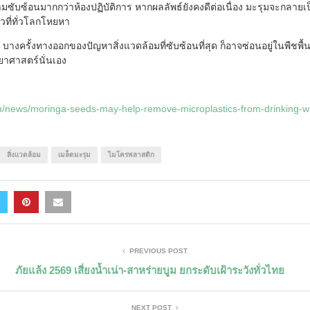
มซับซ้อนมากกว่าห้องปฏิบัติการ หากผลลัพธ์ยังคงดีต่อเนื่อง มะรุมจะกลาย
วที่ทั่วโลกโหยหา
นว่า บางครั้งทางออกของปัญหาสิ่งแวดล้อมที่ซับซ้อนที่สุด ก็อาจซ่อนอยู่ในพืชพื
ยาศาสตร์นั่นเอง
m/news/moringa-seeds-may-help-remove-microplastics-from-drinking-w
สิ่งแวดล้อม
เมล็ดมะรุม
ไมโครพลาสติก
PREVIOUS POST
ภัยแล้ง 2569 เสี่ยงน้ำเน่า-สาหร่ายบูม ยกระดับเฝ้าระวังทั่วไทย
NEXT POST