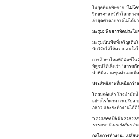
ในยุคที่มลพิษจาก
“ไมโค
วิทยาศาสตร์ทั่วโลกต่างพย
ล่าสุดคำตอบอาจไม่ได้มาจา
มะรุม: พืชสารพัดประโยช
มะรุมเป็นพืชที่เจริญเติ
นักวิจัยได้ให้ความสนใจ
การศึกษาใหม่ที่ตีพิมพ์ใน
พิสูจน์ให้เห็นว่า “
สารสกัด
น้ำที่มีความขุ่นต่ำและมี
ประสิทธิภาพที่เหนือกว่า
โดยปกติแล้ว โรงบำบัดน้
อย่างไรก็ตาม กาเบรียล บ
กล่าว และจะทำงานได้ดียิ
“เราแสดงให้เห็นว่าสารสก
ธรรมชาติและยั่งยืนกว่า
กลไกการทำงาน: เปลี่ยนปร