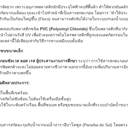
ำจัดยาก เพราะอนุภาคพลาสติกมักมีประจุไฟฟ้าลบที่พื้นผิว ทำให้พวกมันผล
สกัดจากเมล็ดมะรุมจะเข้าไปทำหน้าที่เป็นสารตกตะกอน โดยการ “ทำให้ประจ
บตัวกันเป็นก้อนใหญ่ขึ้น (Flocs) จนสามารถดักจับได้ง่ายในระบบกรองน้ำแ
้ทดสอบกับพลาสติกชนิด
PVC (Polyvinyl Chloride)
ซึ่งเป็นพลาสติกที่น่าก
โดยนำไปผ่านรังสี UV เพื่อจำลองสภาพไมโครพลาสติกที่ถูกแสงแดดกัดกร่อน
หล่านี้ได้เทียบเท่ากับวิธีการทางเคมีแบบดั้งเดิม
ชุมชนขนาดเล็ก
กอนซัลเวส ดอส เรส ผู้ประสานงานการศึกษา
ระบุว่า การใช้สารตกตะกอนที่
ารพิษตกค้างและไม่ย่อยสลายทางชีวภาพ นอกจากนี้ยังอาจเพิ่มปริมาณสารอินท
้ายมีราคาแพงขึ้น
ข้อดีหลายประการ:
ปในพื้นที่เขตร้อน
กัดไม่ซับซ้อน ไม่ต้องใช้เครื่องมือชั้นสูง
ใช้ในระดับครัวเรือน พื้นที่ชนบท หรือชุมชนขนาดเล็กที่ระบบบำบัดน้ำขนาด
สอบสารสกัดมะรุมกับน้ำจากแม่น้ำปาราอีบาโดซูล (Paraíba do Sul) โดยตรง 