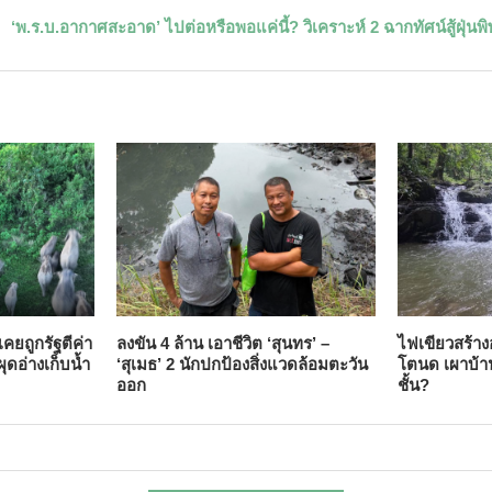
‘พ.ร.บ.อากาศสะอาด’ ไปต่อหรือพอแค่นี้? วิเคราะห์ 2 ฉากทัศน์สู้ฝุ่นพิ
คยถูกรัฐตีค่า
ลงขัน 4 ล้าน เอาชีวิต ‘สุนทร’ –
ไฟเขียวสร้าง
ผุดอ่างเก็บน้ำ
‘สุเมธ’ 2 นักปกป้องสิ่งแวดล้อมตะวัน
โตนด เผาบ้าน
ออก
ชั้น?