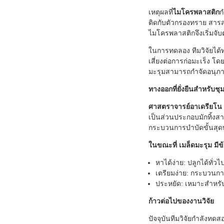
เหตุผลที่
ไมโครพลาสติก
ก
ติดกับตัวกรองทราย สาร
ไมโครพลาสติกจึงเริ่มจั
ในการทดลอง ทีมวิจัยได
เสี่ยงต่อการก่อมะเร็ง 
มะรุมสามารถกำจัดอนุภาคเ
ทางออกที่ยั่งยืนสำหรับ
ศาสตราจารย์อาเดรียโน 
เป็นส่วนประกอบมักทิ้งส
กระบวนการบำบัดขั้นสุดท
ในขณะที่ เมล็ดมะรุม มี
หาได้ง่าย: ปลูกได้ทั่วไ
เตรียมง่าย: กระบวนการส
ประหยัด: เหมาะสำหรับ
ก้าวต่อไปของงานวิจัย
ปัจจุบันทีมวิจัยกำลังทด