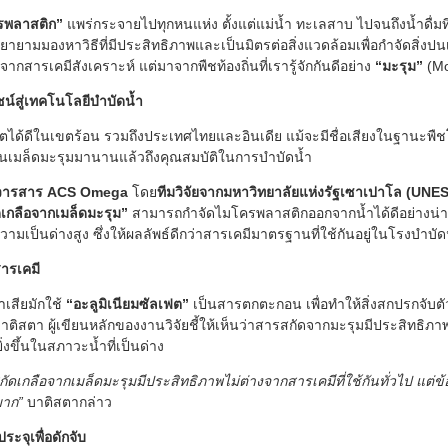
รพลาสติก”
แพร่กระจายไปทุกหนแห่ง ตั้งแต่แม่น้ำ ทะเลสาบ ไปจนถึงน้ำดื่มท
ายามมองหาวิธีที่มีประสิทธิภาพและเป็นมิตรต่อสิ่งแวดล้อมเพื่อกำจัดสิ่งปนเปื
กสารเคมีสังเคราะห์ แต่มาจากพืชท้องถิ่นที่เรารู้จักกันดีอย่าง
“มะรุม”
(Mo
น์สู่เทคโนโลยีบำบัดน้ำ
บโตได้ดีในเขตร้อน รวมถึงประเทศไทยและอินเดีย แม้จะมีชื่อเสียงในฐานะพื
ในเมล็ดมะรุมมานานแล้วถึงคุณสมบัติในการบำบัดน้ำ
วารสาร ACS Omega
โดย
ทีมวิจัยจากมหาวิทยาลัยแห่งรัฐเซาเปาโล (UN
เกลือจากเมล็ดมะรุม”
สามารถกำจัดไมโครพลาสติกออกจากน้ำได้ดีอย่างน่า
ความเป็นด่างสูง ซึ่งให้ผลลัพธ์ดีกว่าสารเคมีมาตรฐานที่ใช้กันอยู่ในโรงบำบัดน
สารเคมี
ำเสียมักใช้
“อะลูมิเนียมซัลเฟต”
เป็นสารตกตะกอน เพื่อทำให้สิ่งสกปรกจับต
าติสตา ผู้เขียนหลักของงานวิจัยชี้ให้เห็นว่าสารสกัดจากมะรุมมีประสิทธิภาพ
่งขึ้นในสภาวะน้ำที่เป็นด่าง
ัดเกลือจากเมล็ดมะรุมมีประสิทธิภาพไม่ต่างจากสารเคมีที่ใช้กันทั่วไป แต่ข
มาก”
บาติสตากล่าว
ะจุเพื่อดักจับ