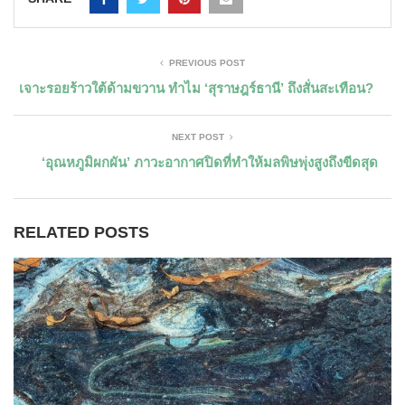
PREVIOUS POST
เจาะรอยร้าวใต้ด้ามขวาน ทำไม ‘สุราษฎร์ธานี’ ถึงสั่นสะเทือน?
NEXT POST
‘อุณหภูมิผกผัน’ ภาวะอากาศปิดที่ทำให้มลพิษพุ่งสูงถึงขีดสุด
RELATED POSTS