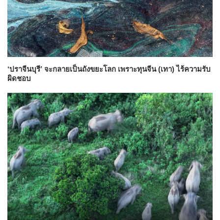
‘ปราจีนบุรี’ จะกลายเป็นถังขยะโลก เพราะทุนจีน (เทา) ไร้ความรับ
ผิดชอบ