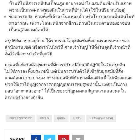
บ้านที่ไม่มีสารเคมีปนเปื้อนสูง สามารถนำไปผสมดินเพื่อปรับสภาพ
ความเป็นกรด-ด่างของดินในสวนที่บ้านได้ (ใช้ในปริมาณน้อย)
ข้อควรระวัง: ห้ามทิ้งขี้เถ้าลงในแหล่งน้ำ หรือโปรยลงบนพื้นดินในที่
สาธารณะ เพราะโลหะหนักจากสีกระดาษเงินกระดาษทองอาจปน
เปื้อนสู่สิ่งแวดล้อมได้
สรุปพิกัด: หากอยู่บ้าน ให้รวบรวมใส่ถุงมิดชิดทิ้งตามรอบรถขยะของ
สำนักงานเขต หรือหากไปไหว้ที่ ศาลเจ้าใหญ่ ให้ทิ้งในจุดที่เจ้าหน้าที่
จัดไว้เพื่อการกำจัดที่ถูกวิธี
มงคลที่แท้จริงคือสุขภาพที่ดีการปรับเปลี่ยนวิถีปฏิบัติในวันตรุษจีน
ไม่ใช่การละทิ้งประเพณี แต่เป็นการปรับตัวให้เข้ากับยุคสมัยที่สิ่ง
แวดล้อมเปราะบางลง การลดมลพิษที่ต้นทางตั้งแต่วันนี้ ไม่เพียงแต่จะ
ช่วยให้เราได้บุญจากการกตัญญูต่อบรรพบุรุษเท่านั้น แต่ยังเป็นการ
มอบ “อากาศสะอาด” ให้เป็นของขวัญมงคลแก่ลูกหลานและคนใน
ครอบครัวอย่างยั่งยืน
IGREENSTORY
PM2.5
ฝุ่นพิษ
มลพิษ
มลพิษทางอากาศ
SHARE