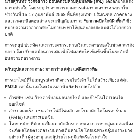
นายสุรินทร์ วงกิจธำรง อธิบดีกรมควบคุมมลพิษ (คพ.)
ได้ออกมาแสดง
ความห่วงใย โดยระบุว่า จากการคาดการณ์สภาวะอากาศ พบว่าใน
ช่วงวันที่ 15-17 กุมภาพันธ์ 2569 พื้นที่กรุงเทพฯ ปริมณฑล ภาคกลาง
และภาคเหนือตอนล่าง จะเผชิญกับสภาวะ
“อากาศปิดใกล้ผิวพื้น”
ซึ่ง
หมายความว่าอากาศจะไม่ถ่ายเท ทำให้ฝุ่นละอองสะสมตัวได้ง่ายกว่า
ปกติ
การจุดธูป ประทัด และการเผากระดาษเงินกระดาษทองในช่วงเวลาดัง
กล่าว จึงเปรียบเสมือนการเติมเชื้อไฟมลพิษให้เข้มข้นขึ้นในระดับที่
อันตรายต่อร่างกาย
ควันธูปและกระดาษ: มากกว่าแค่ฝุ่น แต่คือสารพิษ
การเผาไหม้ที่ไม่สมบูรณ์จากกิจกรรมไหว้เจ้า ไม่ได้สร้างเพียงแค่ฝุ่น
PM2.5
เท่านั้น แต่ในควันเหล่านั้นยังประกอบไปด้วย:
ก๊าซพิษ: เช่น ก๊าซคาร์บอนมอนอกไซด์ และก๊าซไนโตรเจนได
ออกไซด์
สารก่อมะเร็ง: เช่น สารโพลีไซคลิก อะโรมาติก ไฮโดรคาร์บอน
(PAHs) และสารเบนซิน
โลหะหนัก: ที่มักปนเปื้อนมากับสีกระดาษและกาวหากสูดดมต่อเนื่อง
จะส่งผลโดยตรงต่อระบบทางเดินหายใจ โดยเฉพาะกลุ่มเปราะบาง
อย่าง เด็ก ผู้สูงอายุ และผู้ป่วยโรคภูมิแพ้หรือโรคหัวใจ