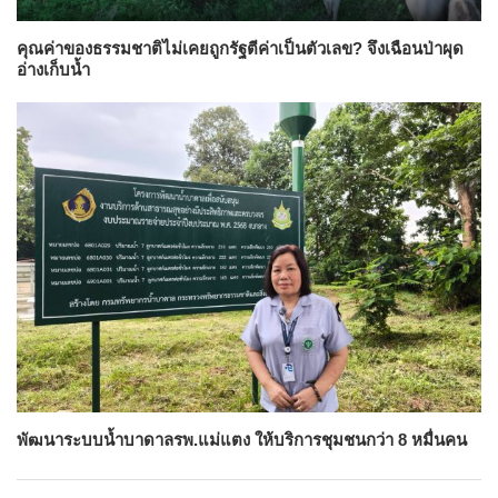
คุณค่าของธรรมชาติไม่เคยถูกรัฐตีค่าเป็นตัวเลข? จึงเฉือนป่าผุด
อ่างเก็บน้ำ
พัฒนาระบบน้ำบาดาลรพ.แม่แตง ให้บริการชุมชนกว่า 8 หมื่นคน