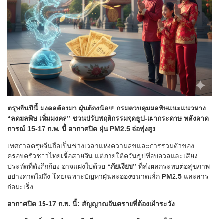
ตรุษจีนปีนี้ มงคลต้องมา ฝุ่นต้องน้อย! กรมควบคุมมลพิษแนะแนวทาง
“ลดมลพิษ เพิ่มมงคล” ชวนปรับพฤติกรรมจุดธูป-เผากระดาษ หลังคาด
การณ์ 15-17 ก.พ. นี้ อากาศปิด ฝุ่น PM2.5 จ่อพุ่งสูง
เทศกาลตรุษจีนถือเป็นช่วงเวลาแห่งความสุขและการรวมตัวของ
ครอบครัวชาวไทยเชื้อสายจีน แต่ภายใต้ควันธูปที่อบอวลและเสียง
ประทัดที่ดังกึกก้อง อาจแฝงไปด้วย
“ภัยเงียบ”
ที่ส่งผลกระทบต่อสุขภาพ
อย่างคาดไม่ถึง โดยเฉพาะปัญหาฝุ่นละอองขนาดเล็ก
PM2.5
และสาร
ก่อมะเร็ง
อากาศปิด 15-17 ก.พ. นี้: สัญญาณอันตรายที่ต้องเฝ้าระวัง