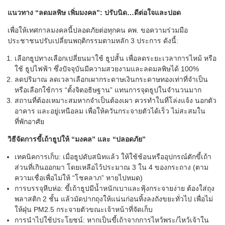
แนวทาง “ลดมลพิษ เพิ่มมงคล”: ปรับนิด…ดีต่อใจและปอด
เพื่อให้เทศกาลมงคลนี้ปลอดภัยต่อทุกคน คพ. ขอความร่วมมือ
ประชาชนปรับเปลี่ยนพฤติกรรมตามหลัก 3 ประการ ดังนี้:
เลือกธูปทางเลือกเปลี่ยนมาใช้ ธูปสั้น เพื่อลดระยะเวลาการไหม้ หรือ
ใช้ ธูปไฟฟ้า ซึ่งปัจจุบันมีความสวยงามและลดมลพิษได้ 100%
ลดปริมาณ ลดเวลาเลือกเผากระดาษเงินกระดาษทองเท่าที่จำเป็น
หรือเลือกใช้การ “ตั้งจิตอธิษฐาน” แทนการจุดธูปในจำนวนมาก
สถานที่ต้องเหมาะสมหากจำเป็นต้องเผา ควรทำในที่โล่งแจ้ง นอกตัว
อาคาร และอยู่เหนือลม เพื่อให้ควันกระจายตัวได้เร็ว ไม่สะสมใน
ที่พักอาศัย
วิธีจัดการขี้เถ้าธูปให้ “มงคล” และ “ปลอดภัย”
เทคนิคการเก็บ: เมื่อธูปดับสนิทแล้ว ให้ใช้ช้อนหรืออุปกรณ์ตักขี้เถ้า
ส่วนที่เกินออกมา โดยเหลือไว้ประมาณ 3 ใน 4 ของกระถาง (ตาม
ความเชื่อเพื่อไม่ให้ “โชคลาภ” หายไปหมด)
การบรรจุหีบห่อ: ขี้เถ้าธูปมีน้ำหนักเบาและฟุ้งกระจายง่าย ต้องใส่ถุง
พลาสติก 2 ชั้น แล้วมัดปากถุงให้แน่นก่อนทิ้งลงถังขยะทั่วไป เพื่อไม่
ให้ฝุ่น PM2.5 กระจายตัวขณะเจ้าหน้าที่จัดเก็บ
การนำไปใช้ประโยชน์: หากเป็นขี้เถ้าจากการไหว้พระ/ไหว้เจ้าใน